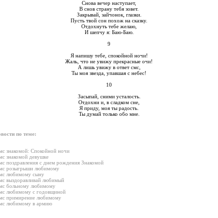
Снова вечер наступает,
В снов страну тебя зовет.
Закрывай, зайчонок, глазки.
Пусть твой сон похож на сказку.
Отдохнуть тебе желаю,
И шепчу я: Баю-Баю.
9
Я напишу тебе, спокойной ночи!
Жаль, что не увижу прекрасные очи!
А лишь увижу в ответ смс,
Ты моя звезда, упавшая с небес!
10
Засыпай, сними усталость.
Отдохни и, в сладком сне,
Я приду, моя ты радость.
Ты думай только обо мне.
вости по теме:
мс знакомой: Спокойной ночи
мс знакомой девушке
мс поздравления с днем рождения Знакомой
мс розыгрыши любимому
мс любимому сыну
мс выздоравливай любимый
мс больному любимому
мс любимому с годовщиной
мс примирение любимому
мс любимому в армию