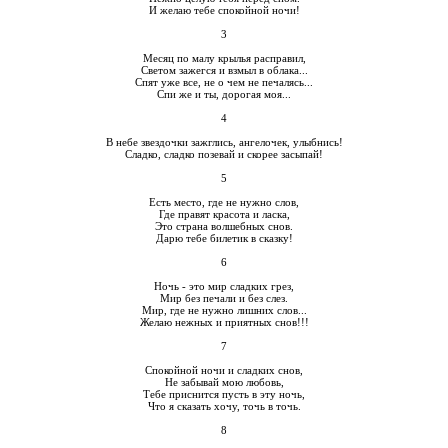
И желаю тебе спокойной ночи!
3
Месяц по малу крылья расправил,
Светом зажегся и взмыл в облака...
Спят уже все, не о чем не печалясь...
Спи же и ты, дорогая моя...
4
В небе звездочки зажглись, ангелочек, улыбнись!
Сладко, сладко позевай и скорее засыпай!
5
Есть место, где не нужно слов,
Где правят красота и ласка,
Это страна волшебных снов.
Дарю тебе билетик в сказку!
6
Ночь - это мир сладких грез,
Мир без печали и без слез.
Мир, где не нужно лишних слов...
Желаю нежных и приятных снов!!!
7
Спокойной ночи и сладких снов,
Не забывай мою любовь,
Тебе приснится пусть в эту ночь,
Что я сказать хочу, точь в точь.
8