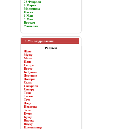
23 Февраля
8 Марта
Масленица
Пасха
1 Мая
9 Мая
Врачам
Учителям
СМС поздравления
Родным
Жене
Мужу
Маме
Папе
Сестре
Брату
Бабушке
Дедушке
Дочери
Сыну
Свекрови
Свекру
Теще
Тестю
Тете
Дяде
Невестке
Зятю
Куме
Куму
Внучке
Внуку
Племяннице