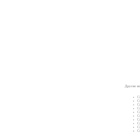
Другие но
С
С
С
С
С
С
С
С
С
С