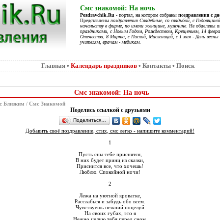
Смс знакомой: На ночь
Pozdravchik.Ru
- портал, на котором собраны
поздравления с д
Представлены
поздравления Свадебные, со свадьбой, с Годовщино
начальству в фирме, по имени женщине, мужчине
. Не обделены 
праздниками, с Новым Годом, Рождеством, Крещением, 14 феврал
Отечества, 8 Марта, с Пасхой, Масленицей, с 1 мая - День весны 
учителям, врачам - медикам
.
Главная
•
Календарь праздников
•
Контакты
•
Поиск
Смс знакомой: На ночь
с Близким
/
Смс Знакомой
Поделись ссылкой с друзьями
Поделиться…
Добавить своё поздравление, стих, смс легко - напишите комментарий!
1
Пусть сны тебе приснятся,
В них будет принц из сказки,
Приснится все, что хочешь!
Люблю. Спокойной ночи!
2
Лежа на уютной кроватке,
Расслабься и забудь обо всем.
Чувствуешь нежний поцелуй
На своих губах, это я
Нежно целую тебя перед сном.