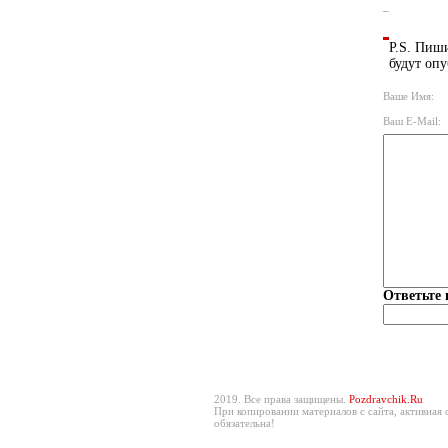
P.S. Пиши
будут опу
Ваше Имя:
Ваш E-Mail:
Ответьте 
2019. Все права защищены.
Pozdravchik.Ru
При копировании материалов с сайта, активная 
обязательна!