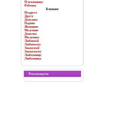
Племяннику
Ребенку
Близким
Подруге
Другу
Девушке
Парню
Женщине
Мужчине
Девочке
Мальчику
Любимой
Любимому
Знакомой
Знакомому
Любовнице
Любовнику
Рекомендуем