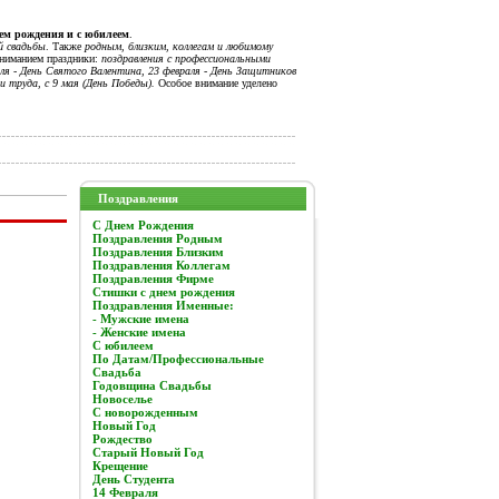
нем рождения и с юбилеем
.
й свадьбы
. Также
родным, близким, коллегам и любимому
вниманием праздники:
поздравления с профессиональными
я - День Святого Валентина, 23 февраля - День Защитников
и труда, с 9 мая (День Победы).
Особое внимание уделено
Поздравления
C Днем Рождения
Поздравления Родным
Поздравления Близким
Поздравления Коллегам
Поздравления Фирме
Стишки с днем рождения
Поздравления Именные:
- Мужские имена
- Женские имена
С юбилеем
По Датам/Профессиональные
Свадьба
Годовщина Свадьбы
Новоселье
С новорожденным
Новый Год
Рождество
Старый Новый Год
Крещение
День Студента
14 Февраля