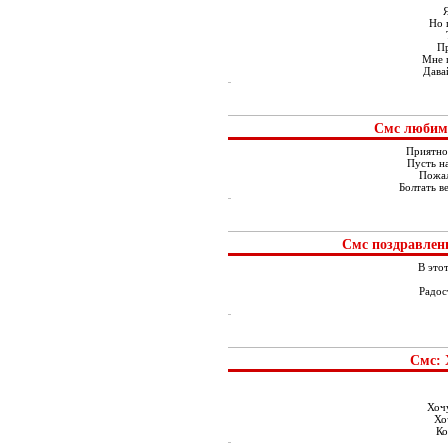
Но 
Пр
Мне 
Дава
Смс любим
Приятног
Пусть н
Пожал
Болтать ве
Смс поздравлен
В это
Радос
Смс: 
Хочу
Хо
Ко