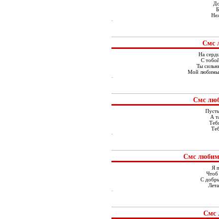
До
Б
Неж
Смс 
На сердц
С тобой
Ты сильн
Мой любимый
Смс люб
Пусть
А т
Тебя
Теб
Смс любим
Я 
Чтоб 
С добр
Лета
Смс 