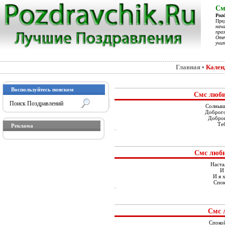
См
Poz
Пре
нач
праз
Отеч
учит
Главная
•
Кален
Воспользуйтесь поиском
Смс люби
Солнышк
Доброго
Доброг
Теб
Реклама
Смс люби
Наста
И 
И я 
Спок
Смс 
Спокой