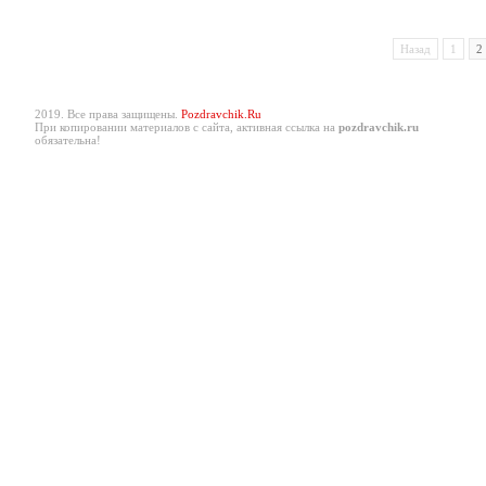
Назад
1
2
2019. Все права защищены.
Pozdravchik.Ru
При копировании материалов с сайта, активная ссылка на
pozdravchik.ru
обязательна!