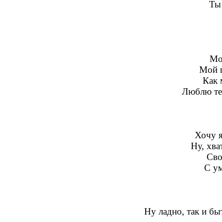
Ты
Мо
Мой 
Как 
Люблю те
Хочу я
Ну, хва
Сво
С ум
Ну ладно, так и бы