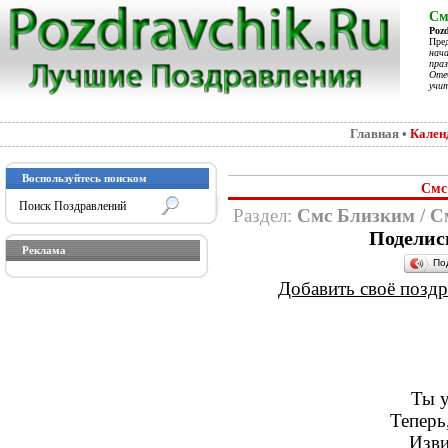
См
Poz
Пре
нач
праз
Отеч
учит
Главная
•
Кален
Воспользуйтесь поиском
Смс
Раздел:
Смс Близким
/
С
Поделис
Реклама
По
Добавить своё поздра
Ты у
Теперь
Изви