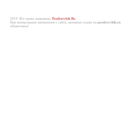
2019. Все права защищены.
Pozdravchik.Ru
При копировании материалов с сайта, активная ссылка на
pozdravchik.ru
обязательна!