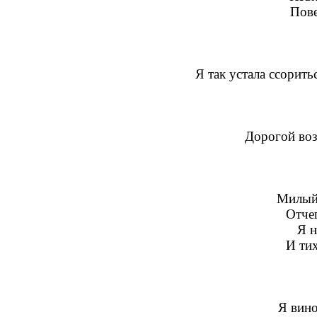
Пове
Я так устала ссорит
Дорогой воз
Милый
Отче
Я н
И ти
Я вино