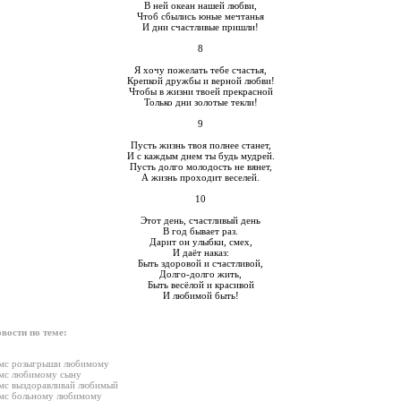
В ней океан нашей любви,
Чтоб сбылись юные мечтанья
И дни счастливые пришли!
8
Я хочу пожелать тебе счастья,
Крепкой дружбы и верной любви!
Чтобы в жизни твоей прекрасной
Только дни золотые текли!
9
Пусть жизнь твоя полнее станет,
И с каждым днем ты будь мудрей.
Пусть долго молодость не вянет,
А жизнь проходит веселей.
10
Этот день, счастливый день
В год бывает раз.
Дарит он улыбки, смех,
И даёт наказ:
Быть здоровой и счастливой,
Долго-долго жить,
Быть весёлой и красивой
И любимой быть!
вости по теме:
мс розыгрыши любимому
мс любимому сыну
мс выздоравливай любимый
мс больному любимому