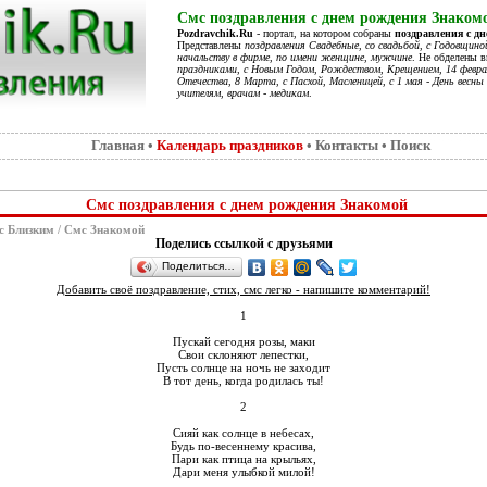
Смс поздравления с днем рождения Знаком
Pozdravchik.Ru
- портал, на котором собраны
поздравления с д
Представлены
поздравления Свадебные, со свадьбой, с Годовщино
начальству в фирме, по имени женщине, мужчине
. Не обделены 
праздниками, с Новым Годом, Рождеством, Крещением, 14 феврал
Отечества, 8 Марта, с Пасхой, Масленицей, с 1 мая - День весны 
учителям, врачам - медикам
.
Главная
•
Календарь праздников
•
Контакты
•
Поиск
Смс поздравления с днем рождения Знакомой
с Близким
/
Смс Знакомой
Поделись ссылкой с друзьями
Поделиться…
Добавить своё поздравление, стих, смс легко - напишите комментарий!
1
Пускай сегодня розы, маки
Свои склоняют лепестки,
Пусть солнце на ночь не заходит
В тот день, когда родилась ты!
2
Сияй как солнце в небесах,
Будь по-весеннему красива,
Пари как птица на крыльях,
Дари меня улыбкой милой!