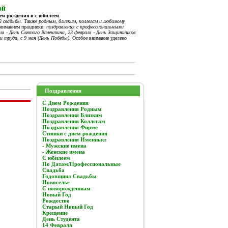
ой
нем рождения и с юбилеем
.
й свадьбы
. Также
родным, близким, коллегам и любимому
вниманием праздники:
поздравления с профессиональными
я - День Святого Валентина, 23 февраля - День Защитников
и труда, с 9 мая (День Победы).
Особое внимание уделено
Поздравления
C Днем Рождения
Поздравления Родным
Поздравления Близким
Поздравления Коллегам
Поздравления Фирме
Стишки с днем рождения
Поздравления Именные:
- Мужские имена
- Женские имена
С юбилеем
По Датам/Профессиональные
Свадьба
Годовщина Свадьбы
Новоселье
С новорожденным
Новый Год
Рождество
Старый Новый Год
Крещение
День Студента
14 Февраля