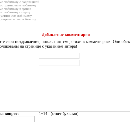
мс любимому с годовщиной
мс примирение любимому
мс любимому в армию
мс любимому солдату
рустные смс любимому
рощальное смс любимому
Добавление комментария
те свои поздравления, пожелания, смс, стихи в комментариях. Они обяз
бликованы на странице с указанием автора!
на вопрос:
1+14= (ответ буквами)