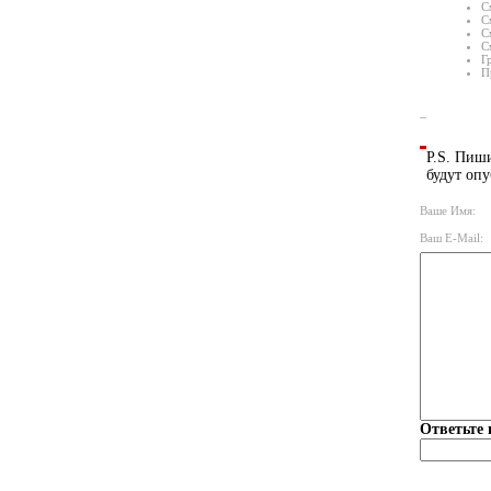
С
С
С
С
Г
П
P.S. Пиши
будут опу
Ваше Имя:
Ваш E-Mail:
Ответьте 