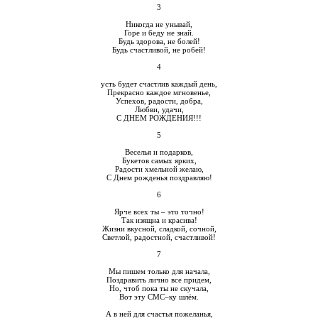
3
Никогда не унывай,
Горе и беду не знай.
Будь здорова, не болей!
Будь счастливой, не робей!
4
усть будет счастлив каждый день,
Прекрасно каждое мгновенье,
Успехов, радости, добра,
Любви, удачи,
С ДНЕМ РОЖДЕНИЯ!!!
5
Веселья и подарков,
Букетов самых ярких,
Радости хмельной желаю,
С Днем рожденья поздравляю!
6
Ярче всех ты – это точно!
Так изящна и красива!
Жизни вкусной, сладкой, сочной,
Светлой, радостной, счастливой!
7
Мы пишем только для начала,
Поздравить лично все придем,
Но, чтоб пока ты не скучала,
Вот эту СМС–ку шлём.
А в ней для счастья пожеланья,