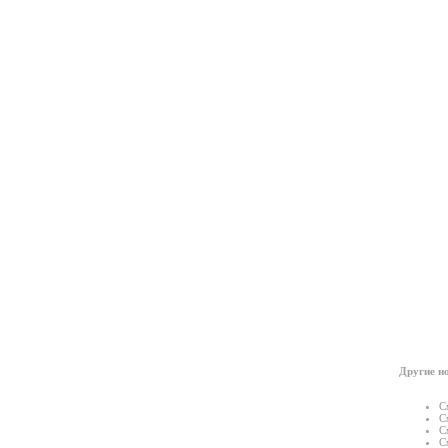
Другие но
С
С
С
С