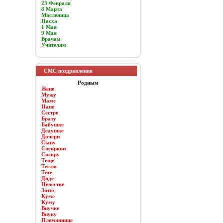
23 Февраля
8 Марта
Масленица
Пасха
1 Мая
9 Мая
Врачам
Учителям
СМС поздравления
Родным
Жене
Мужу
Маме
Папе
Сестре
Брату
Бабушке
Дедушке
Дочери
Сыну
Свекрови
Свекру
Теще
Тестю
Тете
Дяде
Невестке
Зятю
Куме
Куму
Внучке
Внуку
Племяннице