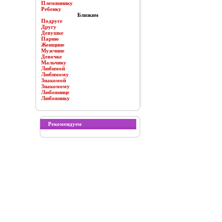
Племяннику
Ребенку
Близким
Подруге
Другу
Девушке
Парню
Женщине
Мужчине
Девочке
Мальчику
Любимой
Любимому
Знакомой
Знакомому
Любовнице
Любовнику
Рекомендуем