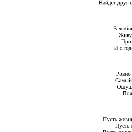
Найдет друг в
В любви
Живу,
Приз
И с го
Ровно 
Самый 
Ощуще
Пож
Пусть жизнь
Пусть 