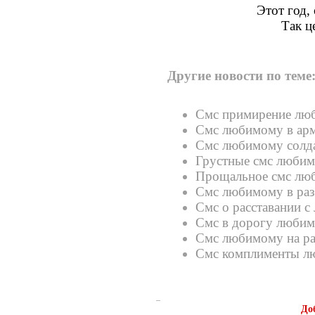
Этот год,
Так ц
Другие новости по теме
Смс примирение лю
Смс любимому в ар
Смс любимому солд
Грустные смс люби
Прощальное смс лю
Смс любимому в раз
Смс о расставании 
Смс в дорогу люби
Смс любимому на р
Смс комплименты л
До