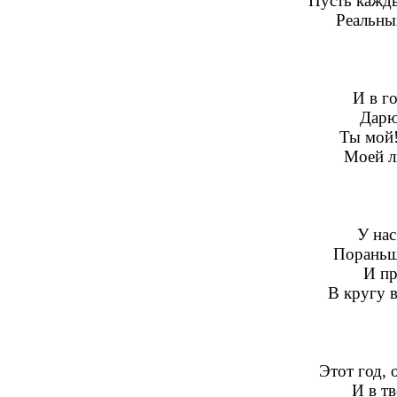
Пусть кажды
Реальны
И в г
Дарю 
Ты мой!
Моей лю
У нас
Пораньш
И пр
В кругу в
Этот год,
И в тв