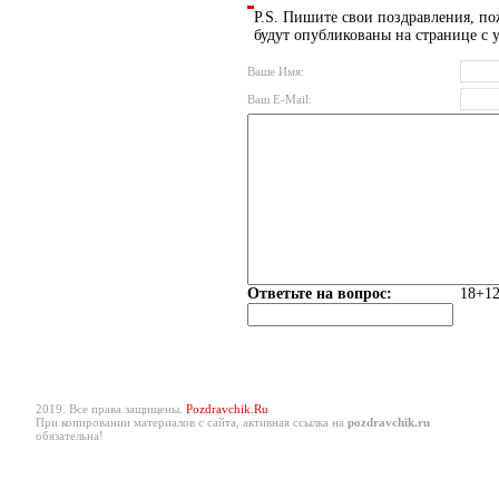
P.S. Пишите свои поздравления, по
будут опубликованы на странице с 
Ваше Имя:
Ваш E-Mail:
Ответьте на вопрос:
18+12
2019. Все права защищены.
Pozdravchik.Ru
При копировании материалов с сайта, активная ссылка на
pozdravchik.ru
обязательна!