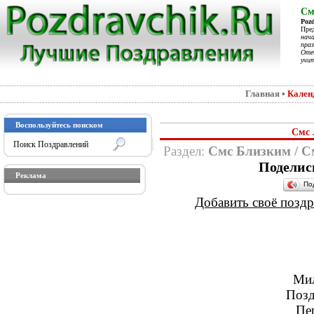
См
Poz
Пре
нач
праз
Отеч
учит
Главная
•
Кален
Воспользуйтесь поиском
Смс 
Раздел:
Смс Близким
/
С
Поделис
Реклама
По
Добавить своё поздра
Мил
Позд
Пе