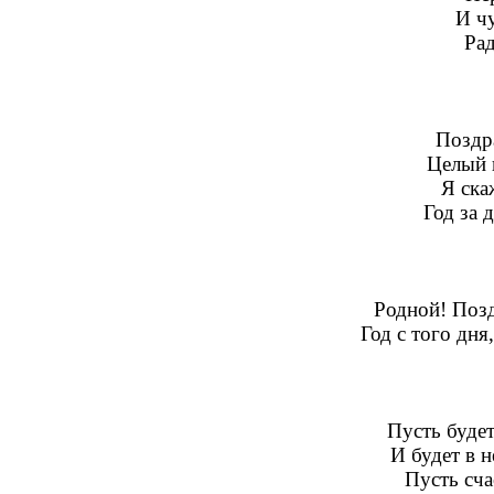
И ч
Рад
Поздр
Целый 
Я скаж
Год за д
Родной! Поз
Год с того дня
Пусть будет
И будет в 
Пусть сча