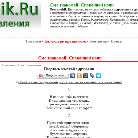
Смс знакомой: Спокойной ночи
Pozdravchik.Ru
- портал, на котором собраны
поздравления с д
Представлены
поздравления Свадебные, со свадьбой, с Годовщино
начальству в фирме, по имени женщине, мужчине
. Не обделены 
праздниками, с Новым Годом, Рождеством, Крещением, 14 феврал
Отечества, 8 Марта, с Пасхой, Масленицей, с 1 мая - День весны 
учителям, врачам - медикам
.
Главная
•
Календарь праздников
•
Контакты
•
Поиск
Смс знакомой: Спокойной ночи
с Близким
/
Смс Знакомой
Поделись ссылкой с друзьями
Поделиться…
Добавить своё поздравление, стих, смс легко - напишите комментарий!
1
В ночное небо ты взгляни
И там увидишь три звезды,
Три звездочки вверху горят,
Тебе спокойной ночи говорят!
2
Пусть тебе приснится котик -
Белый, мягкий обормотик.
Он с тобою будет спать,
Будет сон твой охранять,
Ты прижмись к нему сильнее -