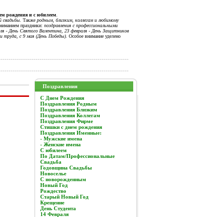
нем рождения и с юбилеем
.
й свадьбы
. Также
родным, близким, коллегам и любимому
вниманием праздники:
поздравления с профессиональными
я - День Святого Валентина, 23 февраля - День Защитников
и труда, с 9 мая (День Победы).
Особое внимание уделено
Поздравления
C Днем Рождения
Поздравления Родным
Поздравления Близким
Поздравления Коллегам
Поздравления Фирме
Стишки с днем рождения
Поздравления Именные:
- Мужские имена
- Женские имена
С юбилеем
По Датам/Профессиональные
Свадьба
Годовщина Свадьбы
Новоселье
С новорожденным
Новый Год
Рождество
Старый Новый Год
Крещение
День Студента
14 Февраля