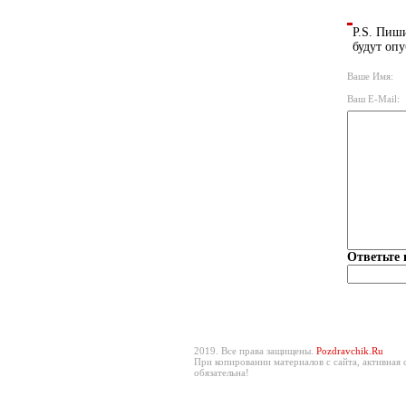
P.S. Пиши
будут опу
Ваше Имя:
Ваш E-Mail:
Ответьте 
2019. Все права защищены.
Pozdravchik.Ru
При копировании материалов с сайта, активная 
обязательна!