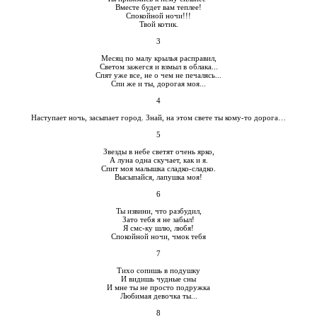
Вместе будет вам теплее!
Спокойной ночи!!!
Твой котик.
3
Месяц по малу крылья расправил,
Светом зажегся и взмыл в облака...
Спят уже все, не о чем не печалясь...
Спи же и ты, дорогая моя...
4
Наступает ночь, засыпает город. Знай, на этом свете ты кому-то дорога…
5
Звезды в небе светят очень ярко,
А луна одна скучает, как и я.
Спит моя малышка сладко-сладко.
Высыпайся, лапушка моя!
6
Ты извини, что разбудил,
Зато тебя я не забыл!
Я смс-ку шлю, любя!
Спокойной ночи, чмок тебя
7
Тихо сопишь в подушку
И видишь чудные сны
И мне ты не просто подружка
Любимая девочка ты...
8