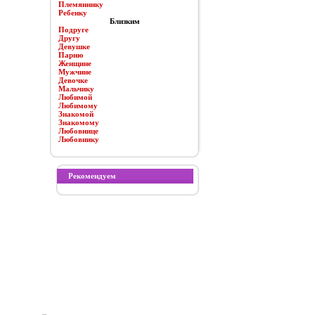
Племяннику
Ребенку
Близким
Подруге
Другу
Девушке
Парню
Женщине
Мужчине
Девочке
Мальчику
Любимой
Любимому
Знакомой
Знакомому
Любовнице
Любовнику
Рекомендуем