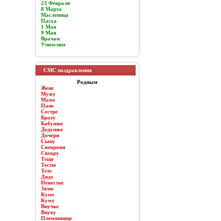
23 Февраля
8 Марта
Масленица
Пасха
1 Мая
9 Мая
Врачам
Учителям
СМС поздравления
Родным
Жене
Мужу
Маме
Папе
Сестре
Брату
Бабушке
Дедушке
Дочери
Сыну
Свекрови
Свекру
Теще
Тестю
Тете
Дяде
Невестке
Зятю
Куме
Куму
Внучке
Внуку
Племяннице