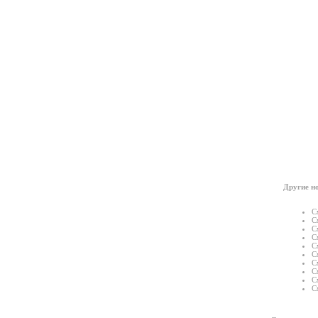
Другие но
С
С
С
С
С
С
С
С
С
С