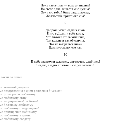
Ночь наступила — вокруг тишина!
На свете одна лишь ты мне нужна!
Хочу я с тобой быть рядом всегда,
Желаю тебе приятного сна!
9
Доброй ночи,Сладких снов.
Путь в Долину грёз таков,
Что бывает столь заманчив,
Так красив и так обманчив,
Что не выбраться никак
Нам из сладких его лап.
10
В небе звездочки зажглись, ангелочек, улыбнись!
Сладко, сладко позевай и скорее засыпай!
вости по теме:
мс знакомой девушке
мс поздравления с днем рождения Знакомой
мс розыгрыши любимому
мс любимому сыну
мс выздоравливай любимый
мс больному любимому
мс любимому с годовщиной
мс примирение любимому
мс любимому в армию
мс любимому солдату