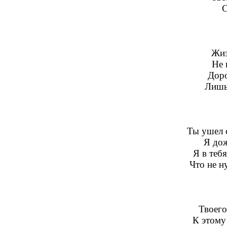
С
Жиз
Не 
Доро
Лишь
Ты ушел 
Я дож
Я в теб
Что не н
Твоего
К этому