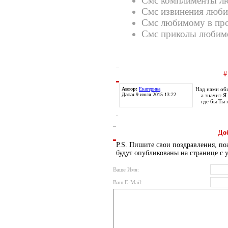
Смс комплименты л
Смс извинения люб
Смс любимому в пр
Смс приколы любим
#
Автор:
Екатерина
Над нами об
Дата:
9 июля 2015 13:22
а значит Я
где бы Ты 
До
P.S. Пишите свои поздравления, по
будут опубликованы на странице с 
Ваше Имя:
Ваш E-Mail: