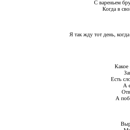
С вареньем бру
Когда в сво
Я так жду тот день, когд
Какое 
За
Есть сло
А 
Отв
А поб
Выр