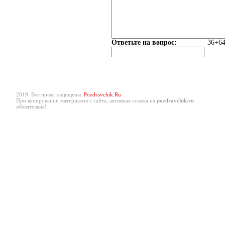
Ответьте на вопрос:
36+64
2019. Все права защищены.
Pozdravchik.Ru
При копировании материалов с сайта, активная ссылка на
pozdravchik.ru
обязательна!