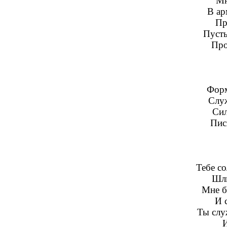
Мн
В ар
Пр
Пусть
Про
Форм
Служ
Сил
Пис
Тебе со
Шлю
Мне б
И 
Ты слу
И