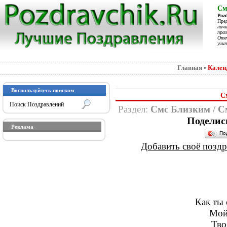
См
Poz
Пре
нач
праз
Отеч
учит
Главная
•
Кален
Воспользуйтесь поиском
С
Раздел:
Смс Близким
/
С
Поделис
Реклама
По
Добавить своё поздра
Как ты
Мой
Тво