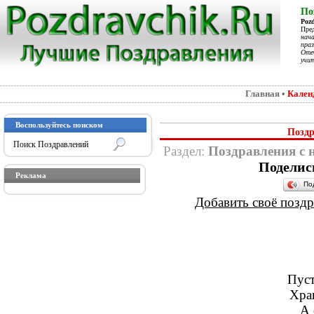
По
Poz
Пре
нач
праз
Отеч
учит
Главная
•
Кален
Воспользуйтесь поиском
Поздр
Раздел:
Поздравления с
Поделис
Реклама
По
Добавить своё поздра
Пуст
Хра
А 