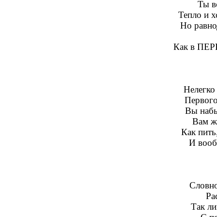
Ты в
Тепло и х
Но равно
Как в ПЕ
Нелегко
Первого
Вы набь
Вам ж
Как пить,
И вооб
Словно
Ра
Так ли