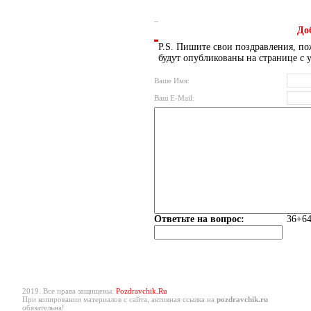
До
P.S. Пишите свои поздравления, по
будут опубликованы на странице с 
Ваше Имя:
Ваш E-Mail:
Ответьте на вопрос:
36+64
2019. Все права защищены.
Pozdravchik.Ru
При копировании материалов с сайта, активная ссылка на
pozdravchik.ru
обязательна!