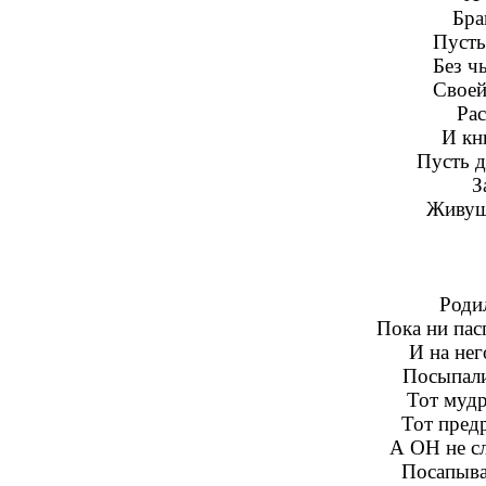
Бра
Пусть
Без ч
Своей
Рас
И кн
Пусть д
З
Живущи
Родил
Пока ни пас
И на нег
Посыпали
Тот мудр
Тот предр
А ОН не с
Посапыва