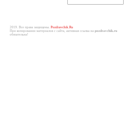
2019. Все права защищены.
Pozdravchik.Ru
При копировании материалов с сайта, активная ссылка на
pozdravchik.ru
обязательна!