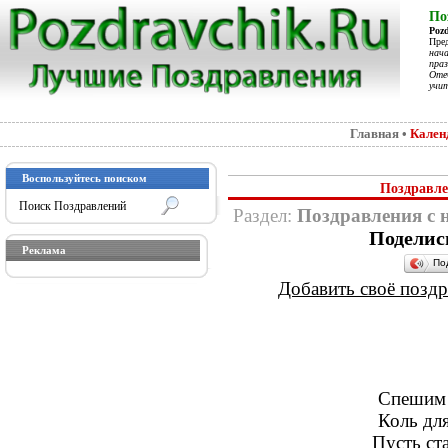
По
Poz
Пре
нач
праз
Отеч
учит
Главная
•
Кален
Воспользуйтесь поиском
Поздравле
Раздел:
Поздравления с
Поделис
Реклама
По
Добавить своё поздра
Спешим к
Коль для
Пусть ст