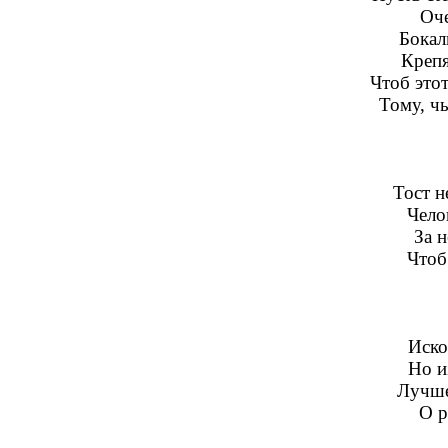
Оч
Бокал
Крепя
Чтоб этот
Тому, ч
Тост н
Чело
За н
Чтоб
Иско
Но и
Лучше 
О р