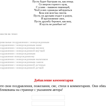
Пусть будет быстрым он, как птица.
Со взором горного орла,
С усами - пышною пшеницей,
Чтоб в них однажды заблудиться
Коза или козочка смогла.
Пусть он друзьям отдаст и разум,
И вдохновение свое,
Пусть дружбу бережет, как вазу,
И пусть не разобьет ее!
вости по теме:
рикольные поздравления с новорожденным
оздравления с новорожденным маме
оздравления с новорожденным внуком
оздравления с новорожденной внучкой
оздравления с новорожденным
оздравление новорожденному
оздравления с новорожденным мальчиком
оздравления с новорожденным сыном
оздравление с новорожденной дочерью
оздравления с новорожденной дочкой
Добавление комментария
те свои поздравления, пожелания, смс, стихи в комментариях. Они обяз
бликованы на странице с указанием автора!