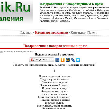
Поздравления с новорожденным в прозе
Pozdravchik.Ru
- портал, на котором собраны
поздравления с д
Представлены
поздравления Свадебные, со свадьбой, с Годовщино
начальству в фирме, по имени женщине, мужчине
. Не обделены 
праздниками, с Новым Годом, Рождеством, Крещением, 14 феврал
Отечества, 8 Марта, с Пасхой, Масленицей, с 1 мая - День весны 
учителям, врачам - медикам
.
Главная
•
Календарь праздников
•
Контакты
•
Поиск
Поздравления с новорожденным в прозе
здравления с новорожденным
Поделись ссылкой с друзьями
Поделиться…
Добавить своё поздравление, стих, смс легко - напишите комментарий!
1
Нежно-сладостной истоме
Предначертан был итог -
Появился в этом доме
Очень маленький цветок.
И родители по праву
Заслужили этот приз -
Удался сынок на славу,
Спит спокойно, без каприз -
И пускай малышке снятся
Голубые облака.
Будет десять, будет двадцать,
Доживет до сорока...