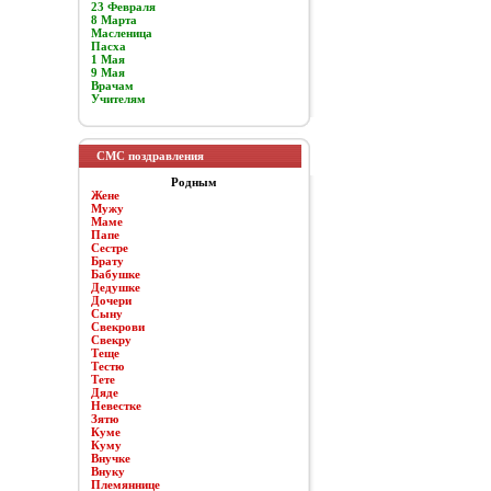
23 Февраля
8 Марта
Масленица
Пасха
1 Мая
9 Мая
Врачам
Учителям
СМС поздравления
Родным
Жене
Мужу
Маме
Папе
Сестре
Брату
Бабушке
Дедушке
Дочери
Сыну
Свекрови
Свекру
Теще
Тестю
Тете
Дяде
Невестке
Зятю
Куме
Куму
Внучке
Внуку
Племяннице