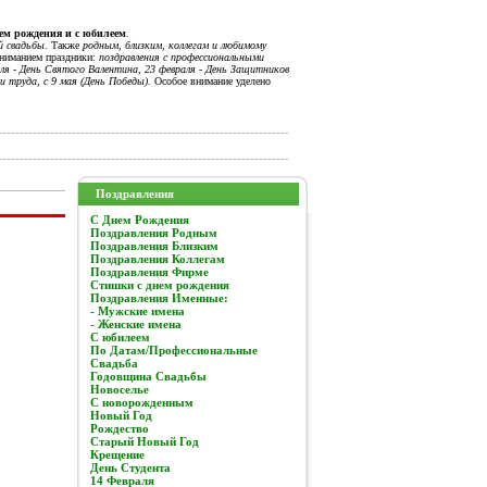
нем рождения и с юбилеем
.
й свадьбы
. Также
родным, близким, коллегам и любимому
вниманием праздники:
поздравления с профессиональными
я - День Святого Валентина, 23 февраля - День Защитников
и труда, с 9 мая (День Победы).
Особое внимание уделено
Поздравления
C Днем Рождения
Поздравления Родным
Поздравления Близким
Поздравления Коллегам
Поздравления Фирме
Стишки с днем рождения
Поздравления Именные:
- Мужские имена
- Женские имена
С юбилеем
По Датам/Профессиональные
Свадьба
Годовщина Свадьбы
Новоселье
С новорожденным
Новый Год
Рождество
Старый Новый Год
Крещение
День Студента
14 Февраля