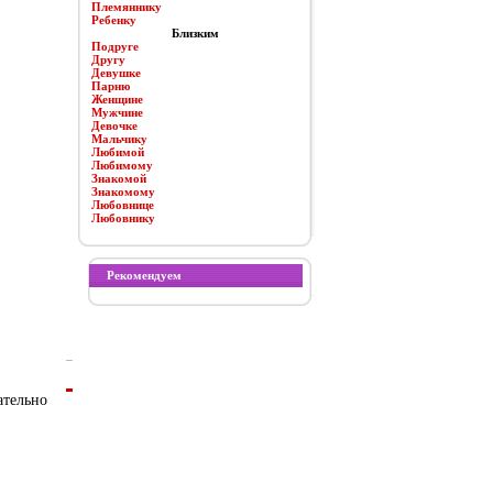
Племяннику
Ребенку
Близким
Подруге
Другу
Девушке
Парню
Женщине
Мужчине
Девочке
Мальчику
Любимой
Любимому
Знакомой
Знакомому
Любовнице
Любовнику
Рекомендуем
ательно