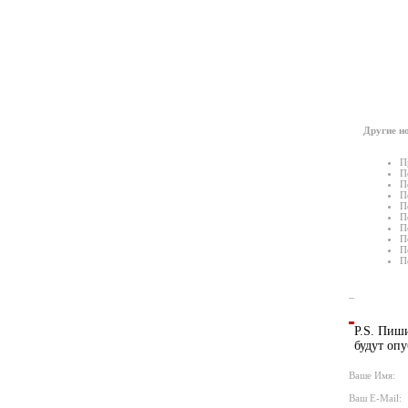
Другие но
П
П
П
П
П
П
П
П
П
П
P.S. Пиши
будут опу
Ваше Имя:
Ваш E-Mail: