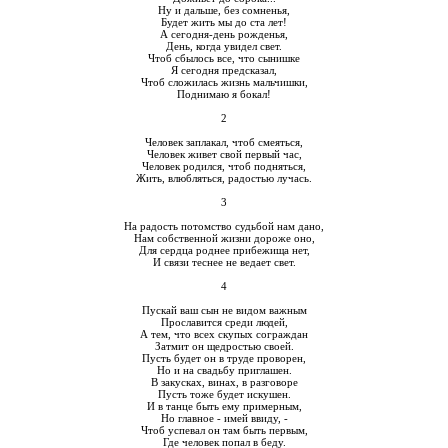
Ну и дальше, без сомненья,
Будет жить мы до ста лет!
А сегодня-день рожденья,
День, когда увидел свет.
Чтоб сбылось все, что сынишке
Я сегодня предсказал,
Чтоб сложилась жизнь мальчишки,
Поднимаю я бокал!
2
Человек заплакал, чтоб смеяться,
Человек живет свой первый час,
Человек родился, чтоб подняться,
Жить, влюбляться, радостью лучась.
3
На радость потомство судьбой нам дано,
Нам собственной жизни дороже оно,
Для сердца роднее прибежища нет,
И связи теснее не ведает свет.
4
Пускай ваш сын не видом важным
Прославится среди людей,
А тем, что всех скупых сограждан
Затмит он щедростью своей.
Пусть будет он в труде проворен,
Но и на свадьбу приглашен.
В закусках, винах, в разговоре
Пусть тоже будет искушен.
И в танце быть ему примерным,
Но главное - имей ввиду, -
Чтоб успевал он там быть первым,
Где человек попал в беду.