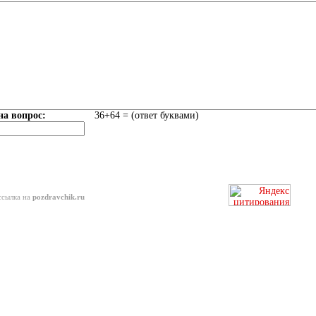
на вопрос:
36+64 = (ответ буквами)
ссылка на
pozdravchik.ru