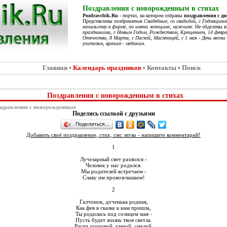
Поздравления с новорожденным в стихах
Pozdravchik.Ru
- портал, на котором собраны
поздравления с д
Представлены
поздравления Свадебные, со свадьбой, с Годовщино
начальству в фирме, по имени женщине, мужчине
. Не обделены 
праздниками, с Новым Годом, Рождеством, Крещением, 14 феврал
Отечества, 8 Марта, с Пасхой, Масленицей, с 1 мая - День весны 
учителям, врачам - медикам
.
Главная
•
Календарь праздников
•
Контакты
•
Поиск
Поздравления с новорожденным в стихах
здравления с новорожденным
Поделись ссылкой с друзьями
Поделиться…
Добавить своё поздравление, стих, смс легко - напишите комментарий!
1
Лучезарный свет разлился -
Человек у нас родился.
Мы родителей встречаем -
Славу им провозглашаем!
2
Галчонок, доченька родная,
Как фея в сказке к нам пришла,
Ты родилась под солнцем мая -
Пусть будет жизнь твоя светла.
Расти здоровой, умной, смелой,