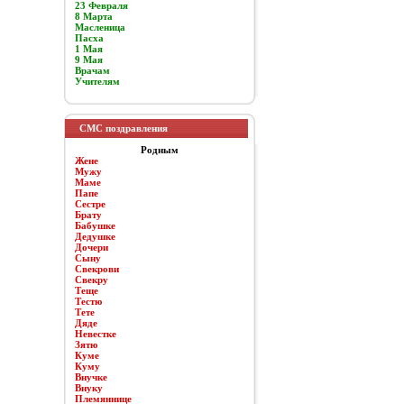
23 Февраля
8 Марта
Масленица
Пасха
1 Мая
9 Мая
Врачам
Учителям
СМС поздравления
Родным
Жене
Мужу
Маме
Папе
Сестре
Брату
Бабушке
Дедушке
Дочери
Сыну
Свекрови
Свекру
Теще
Тестю
Тете
Дяде
Невестке
Зятю
Куме
Куму
Внучке
Внуку
Племяннице