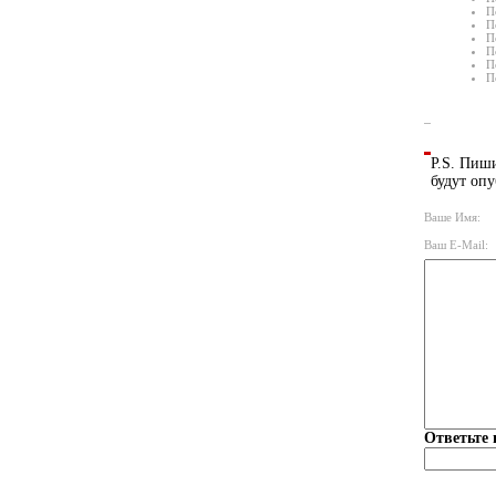
П
П
П
П
П
П
P.S. Пиши
будут опу
Ваше Имя:
Ваш E-Mail:
Ответьте 