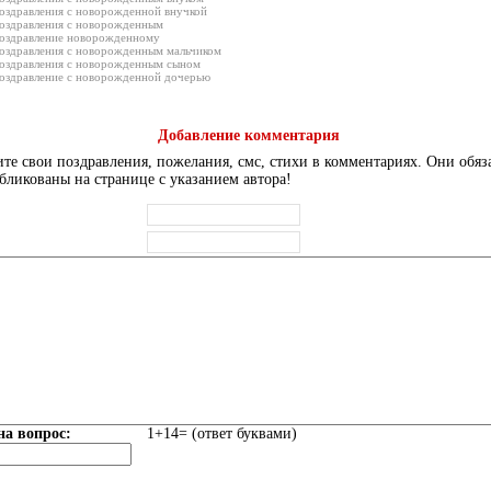
оздравления с новорожденной внучкой
оздравления с новорожденным
оздравление новорожденному
оздравления с новорожденным мальчиком
оздравления с новорожденным сыном
оздравление с новорожденной дочерью
Добавление комментария
те свои поздравления, пожелания, смс, стихи в комментариях. Они обяз
бликованы на странице с указанием автора!
на вопрос:
1+14= (ответ буквами)