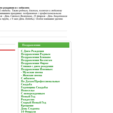
нем рождения и с юбилеем
.
й свадьбы
. Также
родным, близким, коллегам и любимому
вниманием праздники:
поздравления с профессиональными
я - День Святого Валентина, 23 февраля - День Защитников
и труда, с 9 мая (День Победы).
Особое внимание уделено
Поздравления
C Днем Рождения
Поздравления Родным
Поздравления Близким
Поздравления Коллегам
Поздравления Фирме
Стишки с днем рождения
Поздравления Именные:
- Мужские имена
- Женские имена
С юбилеем
По Датам/Профессиональные
Свадьба
Годовщина Свадьбы
Новоселье
С новорожденным
Новый Год
Рождество
Старый Новый Год
Крещение
День Студента
14 Февраля