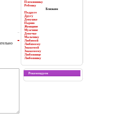
Племяннику
Ребенку
Близким
Подруге
Другу
Девушке
Парню
Женщине
Мужчине
Девочке
Мальчику
Любимой
ательно
Любимому
Знакомой
Знакомому
Любовнице
Любовнику
Рекомендуем