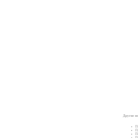
Другие но
П
П
П
П