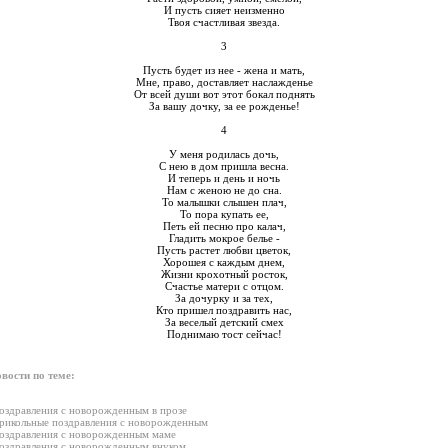
И пусть сияет неизменно
Твоя счастливая звезда.
3
Пусть будет из нее - жена и мать,
Мне, право, доставляет наслажденье
От всей души вот этот бокал поднять
За вашу дочку, за ее рожденье!
4
У меня родилась дочь,
С нею в дом пришла весна.
И теперь и день и ночь
Нам с женою не до сна.
То малышки слышен плач,
То пора купать ее,
Петь ей песню про калач,
Гладить мокрое белье -
Пусть растет любви цветок,
Хорошея с каждым днем,
Жизни крохотный росток,
Счастье матери с отцом.
За дочурку и за тех,
Кто пришел поздравить нас,
За веселый детский смех
Поднимаю тост сейчас!
вости по теме:
оздравления с новорожденным в прозе
рикольные поздравления с новорожденным
оздравления с новорожденным маме
оздравления с новорожденным внуком