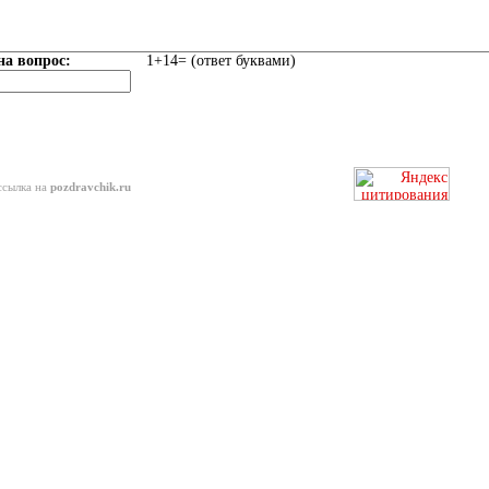
на вопрос:
1+14= (ответ буквами)
ссылка на
pozdravchik.ru