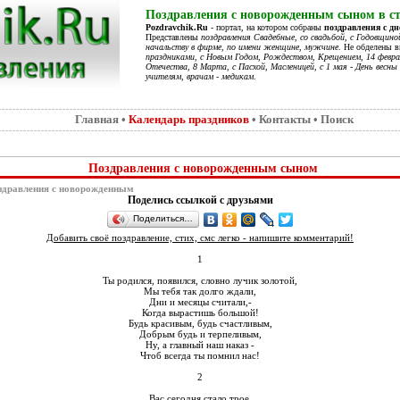
Поздравления с новорожденным сыном в ст
Pozdravchik.Ru
- портал, на котором собраны
поздравления с д
Представлены
поздравления Свадебные, со свадьбой, с Годовщино
начальству в фирме, по имени женщине, мужчине
. Не обделены 
праздниками, с Новым Годом, Рождеством, Крещением, 14 феврал
Отечества, 8 Марта, с Пасхой, Масленицей, с 1 мая - День весны 
учителям, врачам - медикам
.
Главная
•
Календарь праздников
•
Контакты
•
Поиск
Поздравления с новорожденным сыном
здравления с новорожденным
Поделись ссылкой с друзьями
Поделиться…
Добавить своё поздравление, стих, смс легко - напишите комментарий!
1
Ты родился, появился, словно лучик золотой,
Мы тебя так долго ждали,
Дни и месяцы считали,-
Когда вырастишь большой!
Будь красивым, будь счастливым,
Добрым будь и терпеливым,
Ну, а главный наш наказ -
Чтоб всегда ты помнил нас!
2
Вас сегодня стало трое,