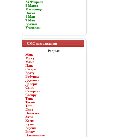
23 Февраля
8 Марта
Масленица
Пасха
1 Мая
9 Мая
Врачам
Учителям
СМС поздравления
Родным
Жене
Мужу
Маме
Папе
Сестре
Брату
Бабушке
Дедушке
Дочери
Сыну
Свекрови
Свекру
Теще
Тестю
Тете
Дяде
Невестке
Зятю
Куме
Куму
Внучке
Внуку
Племяннице