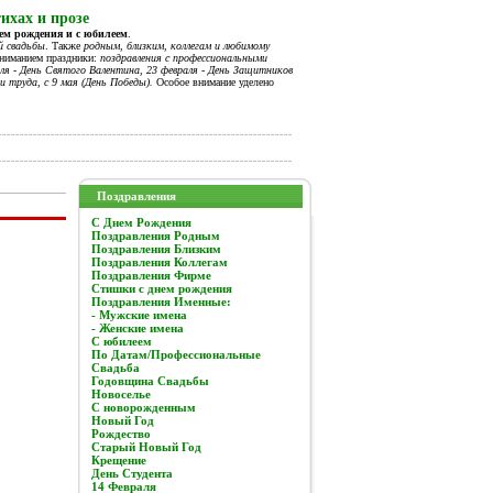
ихах и прозе
нем рождения и с юбилеем
.
й свадьбы
. Также
родным, близким, коллегам и любимому
вниманием праздники:
поздравления с профессиональными
я - День Святого Валентина, 23 февраля - День Защитников
и труда, с 9 мая (День Победы).
Особое внимание уделено
Поздравления
C Днем Рождения
Поздравления Родным
Поздравления Близким
Поздравления Коллегам
Поздравления Фирме
Стишки с днем рождения
Поздравления Именные:
- Мужские имена
- Женские имена
С юбилеем
По Датам/Профессиональные
Свадьба
Годовщина Свадьбы
Новоселье
С новорожденным
Новый Год
Рождество
Старый Новый Год
Крещение
День Студента
14 Февраля