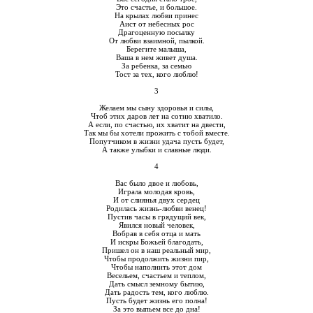
Это счастье, и большое.
На крылах любви принес
Аист от небесных рос
Драгоценную посылку
От любви взаимной, пылкой.
Берегите малыша,
Ваша в нем живет душа.
За ребенка, за семью
Тост за тех, кого люблю!
3
Желаем мы сыну здоровья и силы,
Чтоб этих даров лет на сотню хватило.
А если, по счастью, их хватит на двести,
Так мы бы хотели прожить с тобой вместе.
Попутчиком в жизни удача пусть будет,
А также улыбки и славные люди.
4
Вас было двое и любовь,
Играла молодая кровь,
И от слиянья двух сердец
Родилась жизнь-любви венец!
Пустив часы в грядущий век,
Явился новый человек,
Вобрав в себя отца и мать
И искры Божьей благодать,
Пришел он в наш реальный мир,
Чтобы продолжить жизни пир,
Чтобы наполнить этот дом
Весельем, счастьем и теплом,
Дать смысл земному бытию,
Дать радость тем, кого люблю.
Пусть будет жизнь его полна!
За это выпьем все до дна!