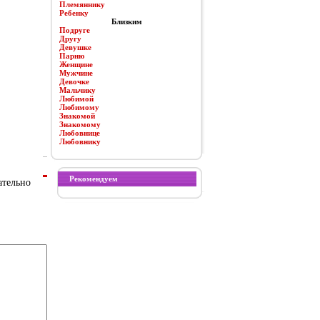
Племяннику
Ребенку
Близким
Подруге
Другу
Девушке
Парню
Женщине
Мужчине
Девочке
Мальчику
Любимой
Любимому
Знакомой
Знакомому
Любовнице
Любовнику
Рекомендуем
ательно