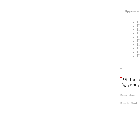
Другие но
П
П
П
П
П
П
П
П
П
П
P.S. Пиши
будут опу
Ваше Имя:
Ваш E-Mail: