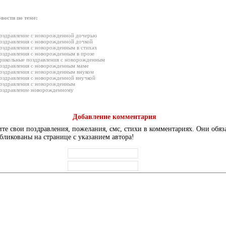
вости по теме:
оздравление с новорожденной дочерью
оздравления с новорожденной дочкой
оздравления с новорожденным в стихах
оздравления с новорожденным в прозе
рикольные поздравления с новорожденным
оздравления с новорожденным маме
оздравления с новорожденным внуком
оздравления с новорожденной внучкой
оздравления с новорожденным
оздравление новорожденному
Добавление комментария
те свои поздравления, пожелания, смс, стихи в комментариях. Они обяз
бликованы на странице с указанием автора!