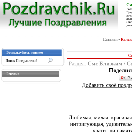
См
Poz
Пре
нач
праз
Отеч
учит
Главная
•
Кален
Воспользуйтесь поиском
С
Раздел:
Смс Близким
/
С
Поделис
Реклама
По
Добавить своё поздра
Любимая, милая, красивая,
интригующая, удивительн
хватит ли памят