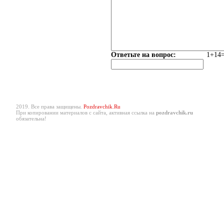
Ответьте на вопрос:
1+14=
2019. Все права защищены.
Pozdravchik.Ru
При копировании материалов с сайта, активная ссылка на
pozdravchik.ru
обязательна!