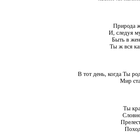
Природа ж
И, следуя 
Быть в же
Ты ж вся ка
В тот день, когда Ты ро
Мир ста
Ты кр
Словно
Прелест
Поход