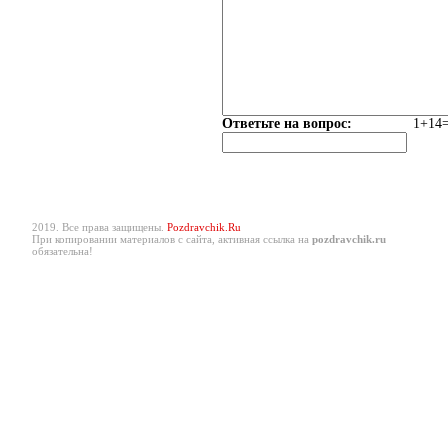
Ответьте на вопрос:
1+14=
2019. Все права защищены.
Pozdravchik.Ru
При копировании материалов с сайта, активная ссылка на
pozdravchik.ru
обязательна!