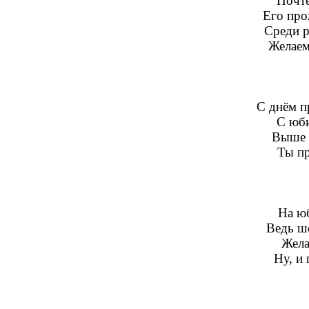
Почте
Его про
Среди р
Желаем
С днём п
С юби
Выше 
Ты пр
На ю
Ведь ше
Жела
Ну, и 