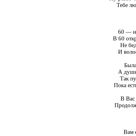
Тебе лю
60 — н
В 60 отк
Не бед
И воло
Была
А души
Так пу
Пока ест
В Вас 
Продолж
Вам 