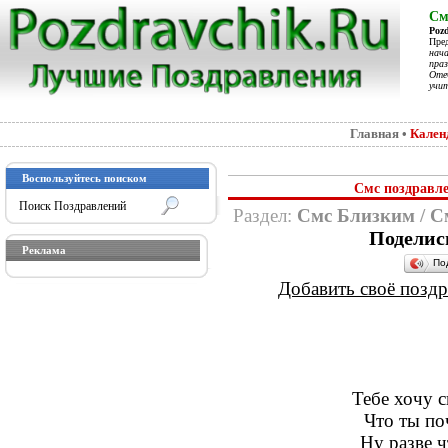
См
Poz
Пре
нач
праз
Отеч
учит
Главная
•
Кален
Воспользуйтесь поиском
Смс поздравле
Раздел:
Смс Близким
/
С
Поделис
Реклама
По
Добавить своё поздра
Тебе хочу с
Что ты по
Ну разве ч