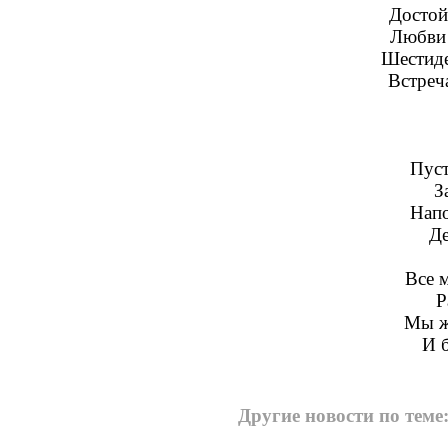
Достой
Любви 
Шестиде
Встреч
Пуст
З
Напо
Де
Все 
Р
Мы ж
И 
Другие новости по теме