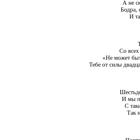
А не с
Бодра, 
И т
Со всех
«Не может бы
Тебе от силы двадца
Шестьде
И мы п
С так
Так 