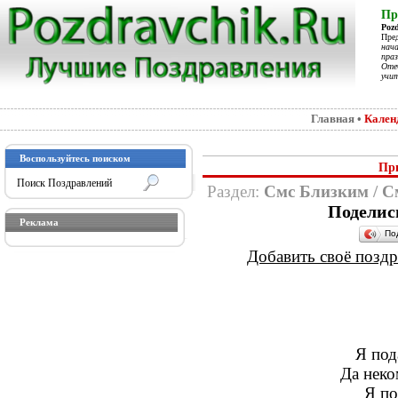
Пр
Poz
Пре
нач
праз
Отеч
учит
Главная
•
Кален
Воспользуйтесь поиском
Пр
Раздел:
Смс Близким
/
С
Поделис
Реклама
По
Добавить своё поздра
Я под
Да неко
Я по