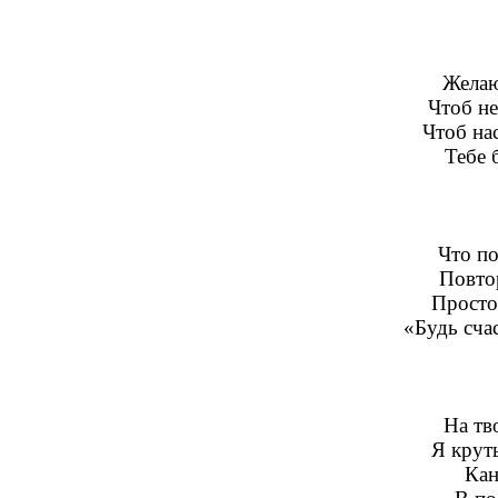
Желаю
Чтоб не
Чтоб на
Тебе 
Что по
Повтор
Просто
«Будь сча
На тв
Я крут
Кан