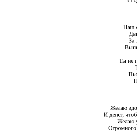
В по
Наш 
Дви
За 
Выпь
Ты не 
Пье
Н
Желаю здор
И денег, что
Желаю 
Огромного 