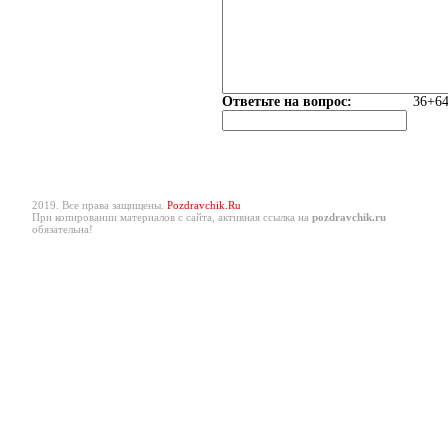
Ответьте на вопрос:
36+64
2019. Все права защищены.
Pozdravchik.Ru
При копировании материалов с сайта, активная ссылка на
pozdravchik.ru
обязательна!