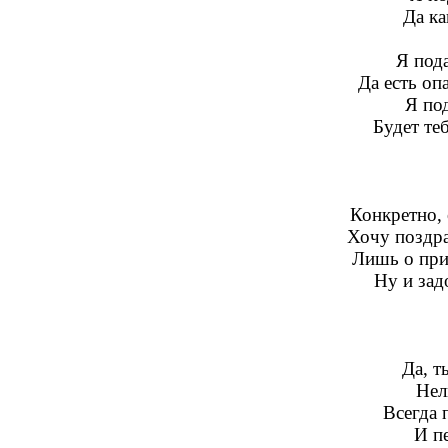
Да ка
Я под
Да есть оп
Я по
Будет те
Конкретно, 
Хочу поздра
Лишь о при
Ну и зад
Да, т
Нел
Всегда 
И пе