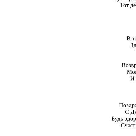
Тот де
В т
Зд
Возвр
Мой
И 
Поздр
С Д
Будь здор
Счаст