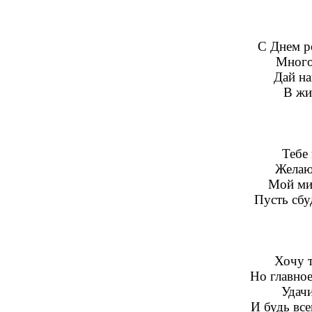
С Днем р
Много 
Дай на
В жи
Тебе
Желаю
Мой ми
Пусть сбу
Хочу т
Но главное
Удачи
И будь все