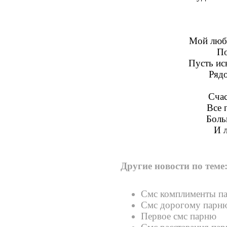
Мой люб
По
Пусть иск
Рядо
Счас
Все 
Боль
И 
Другие новости по теме
Смс комплименты п
Смс дорогому парн
Первое смс парню