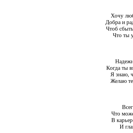
Хочу лю
Добра и ра
Чтоб сбыть
Что ты у
Надежн
Когда ты 
Я знаю, ч
Желаю те
Всег
Что може
В карьер
И гла