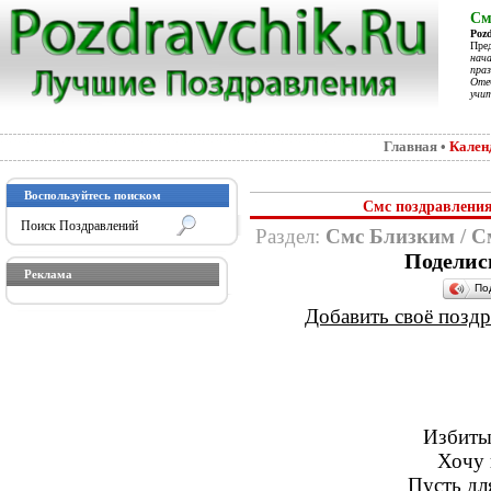
См
Poz
Пре
нач
праз
Отеч
учит
Главная
•
Кален
Воспользуйтесь поиском
Смс поздравления
Раздел:
Смс Близким
/
С
Поделис
Реклама
По
Добавить своё поздра
Избитых
Хочу 
Пусть дл