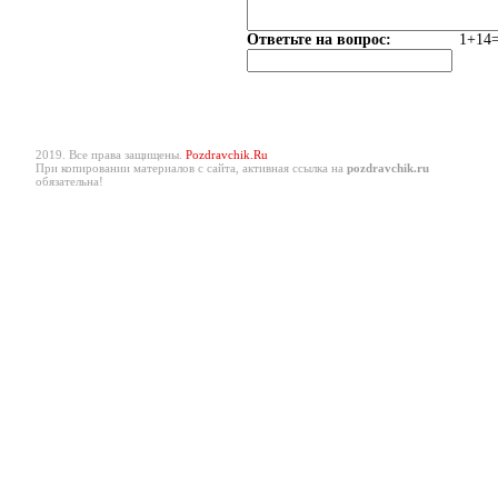
Ответьте на вопрос:
1+14=
2019. Все права защищены.
Pozdravchik.Ru
При копировании материалов с сайта, активная ссылка на
pozdravchik.ru
обязательна!