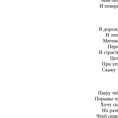
Мне без
И поверь
Я дорожу
И эти
Мятеж
Пере
И страст
Цел
При эт
Скажу т
Пишу тебе
Порывы чу
Хочу ска
Но разв
Чтоб опи