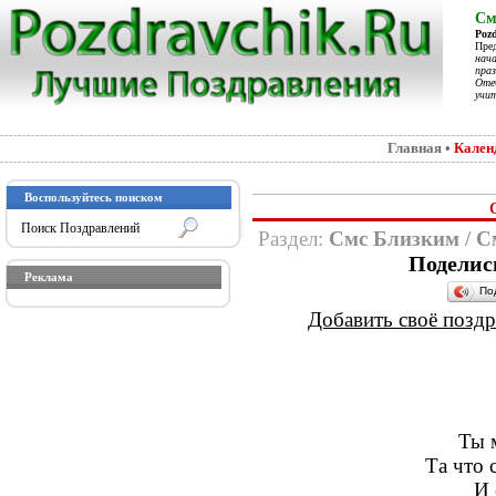
См
Poz
Пре
нач
праз
Отеч
учит
Главная
•
Кален
Воспользуйтесь поиском
Раздел:
Смс Близким
/
С
Поделис
Реклама
По
Добавить своё поздра
Ты м
Та что с
И 