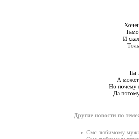
Хочеш
Тьмо
И скал
Толь
Ты т
А может
Но почему в
Да потому
Другие новости по теме
Смс любимому муж