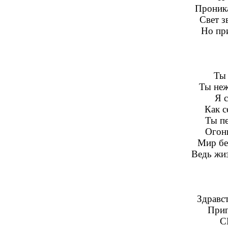
Проника
Свет з
Но пр
Ты 
Ты неж
Я 
Как с
Ты пе
Огонь
Мир без
Ведь жиз
Здравст
Приг
С