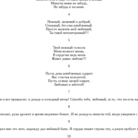
Минуты наши не забуду,
Не забудь и ты меня.
4
Нежный, ласковый и добрый,
Стильный, без ума влюбленный.
Просто мальчик мой любимый,
Ты такой неповторимый!!!
5
Твой нежный голосок
Меня волнует вновь,
В сердечке ведь моем
Живет давно любовь!!!
6
Пусть день влюбленных одарит
Вас счастья позолотой,
Пусть солнце лаской озарит,
Любовью и заботой!
7
м и все прекрасно: и дождь и холодный ветер! Спасибо тебе, любимый, за то, что ты есть на 
8
исьмо, рука дрожит и время медленно бежит...И не дождусь минуты той, когда увидимся с
9
рил мне это лето, надежду дал любимой быть. И сердце пишет строки эти, а разум требует з
10