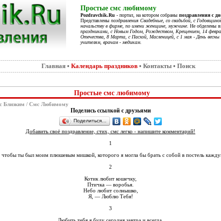
Простые смс любимому
Pozdravchik.Ru
- портал, на котором собраны
поздравления с д
Представлены
поздравления Свадебные, со свадьбой, с Годовщино
начальству в фирме, по имени женщине, мужчине
. Не обделены 
праздниками, с Новым Годом, Рождеством, Крещением, 14 феврал
Отечества, 8 Марта, с Пасхой, Масленицей, с 1 мая - День весны 
учителям, врачам - медикам
.
Главная
•
Календарь праздников
•
Контакты
•
Поиск
Простые смс любимому
с Близким
/
Смс Любимому
Поделись ссылкой с друзьями
Поделиться…
Добавить своё поздравление, стих, смс легко - напишите комментарий!
1
, чтобы ты был моим плюшевым мишкой, которого я могла бы брать с собой в постель кажду
2
Котик любит кошечку,
Птичка — воробья.
Небо любит солнышко,
Я, — Люблю Тебя!
3
Любить тебя я буду сегодня завтра и всегда,