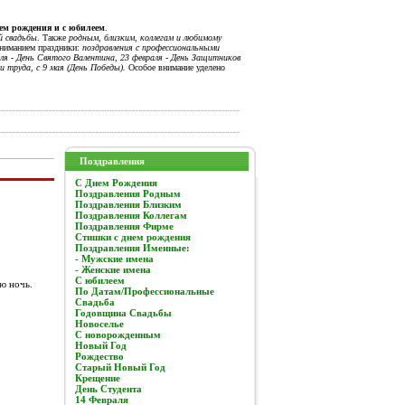
нем рождения и с юбилеем
.
й свадьбы
. Также
родным, близким, коллегам и любимому
вниманием праздники:
поздравления с профессиональными
я - День Святого Валентина, 23 февраля - День Защитников
и труда, с 9 мая (День Победы).
Особое внимание уделено
Поздравления
C Днем Рождения
Поздравления Родным
Поздравления Близким
Поздравления Коллегам
Поздравления Фирме
Стишки с днем рождения
Поздравления Именные:
- Мужские имена
- Женские имена
С юбилеем
ю ночь.
По Датам/Профессиональные
Свадьба
Годовщина Свадьбы
Новоселье
С новорожденным
Новый Год
Рождество
Старый Новый Год
Крещение
День Студента
14 Февраля