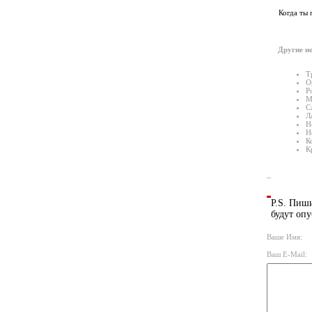
Когда ты 
Другие но
Т
О
Р
М
С
Л
Н
Н
К
К
P.S. Пиши
будут опу
Ваше Имя:
Ваш E-Mail: