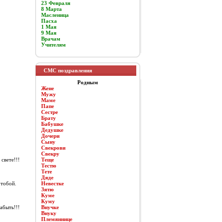
23 Февраля
8 Марта
Масленица
Пасха
1 Мая
9 Мая
Врачам
Учителям
СМС поздравления
Родным
Жене
Мужу
Маме
Папе
Сестре
Брату
Бабушке
Дедушке
Дочери
Сыну
Свекрови
Свекру
свете!!!
Теще
Тестю
Тете
Дяде
 тобой.
Невестке
Зятю
Куме
Куму
абыть!!!
Внучке
Внуку
Племяннице