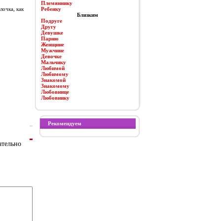
Племяннику
лочка, как
Ребенку
Близким
Подруге
Другу
Девушке
Парню
Женщине
Мужчине
Девочке
Мальчику
Любимой
Любимому
Знакомой
Знакомому
Любовнице
Любовнику
Рекомендуем
ательно