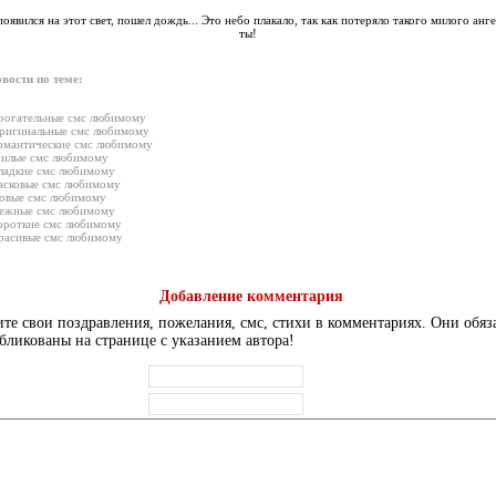
появился на этот свет, пошел дождь... Это небо плакало, так как потеряло такого милого анге
ты!
вости по теме:
рогательные смс любимому
ригинальные смс любимому
омантические смс любимому
илые смс любимому
ладкие смс любимому
асковые смс любимому
овые смс любимому
ежные смс любимому
ороткие смс любимому
расивые смс любимому
Добавление комментария
те свои поздравления, пожелания, смс, стихи в комментариях. Они обяз
бликованы на странице с указанием автора!