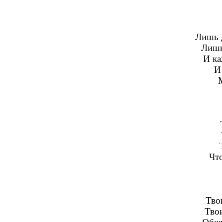
Лишь 
Лишь
И ка
И
Что
Тво
Твои