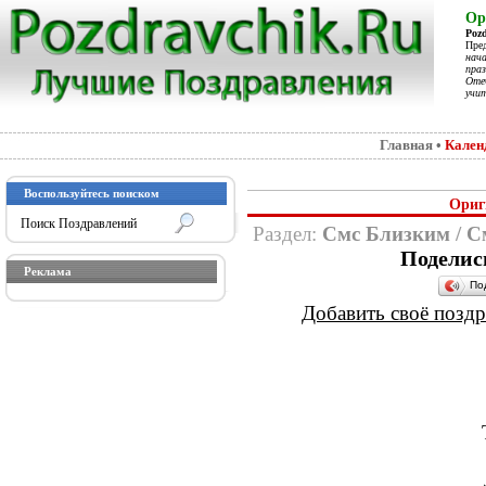
Ор
Poz
Пре
нач
праз
Отеч
учит
Главная
•
Кален
Воспользуйтесь поиском
Ориг
Раздел:
Смс Близким
/
С
Поделис
Реклама
По
Добавить своё поздра