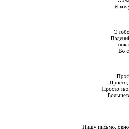
Обжи
Я хоч
С тобо
Падений
ника
Во с
Прос
Просто,
Просто тво
Большего
Пишу письмо, окно 