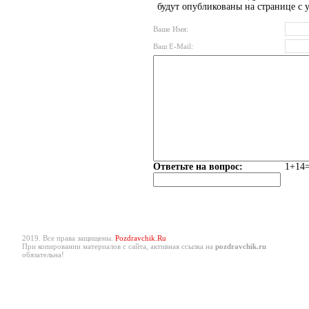
будут опубликованы на странице с 
Ваше Имя:
Ваш E-Mail:
Ответьте на вопрос:
1+14=
2019. Все права защищены.
Pozdravchik.Ru
При копировании материалов с сайта, активная ссылка на
pozdravchik.ru
обязательна!