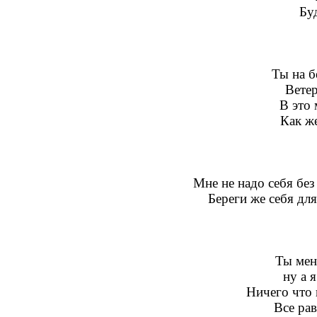
Бу
Ты на б
Ветер
В это 
Как ж
Мне не надо себя без 
Береги же себя для
Ты меня
ну а я
Ничего что 
Все рав