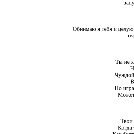
запу
Обнимаю я тебя и целую
оч
Ты не 
Н
Чуждой
В
Но игра
Может
Твои
Когда