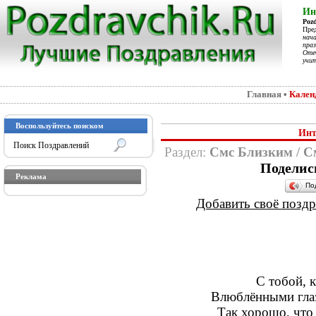
Ин
Poz
Пре
нач
праз
Отеч
учит
Главная
•
Кален
Воспользуйтесь поиском
Инт
Раздел:
Смс Близким
/
С
Поделис
Реклама
По
Добавить своё поздра
С тобой, к
Влюблёнными глаз
Так хорошо, что 