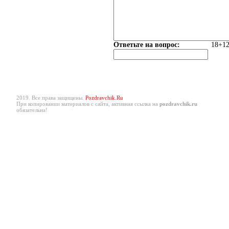
Ответьте на вопрос:
18+12
2019. Все права защищены.
Pozdravchik.Ru
При копировании материалов с сайта, активная ссылка на
pozdravchik.ru
обязательна!