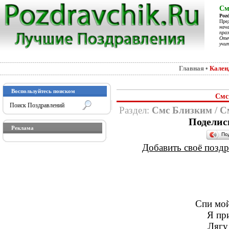
См
Poz
Пре
нач
праз
Отеч
учит
Главная
•
Кален
Воспользуйтесь поиском
Смс
Раздел:
Смс Близким
/
С
Поделис
Реклама
По
Добавить своё поздра
Спи мой
Я при
Лягу