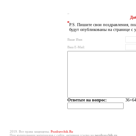
До
P.S. Пишите свои поздравления, по
будут опубликованы на странице с 
Ваше Имя:
Ваш E-Mail:
Ответьте на вопрос:
36+64
2019. Все права защищены.
Pozdravchik.Ru
При копировании материалов с сайта, активная ссылка на
pozdravchik.ru