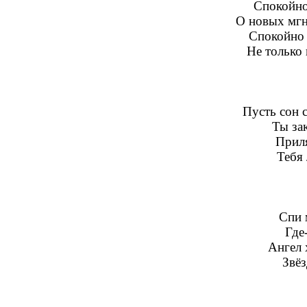
Спокойно
О новых мгн
Спокойно т
Не только 
Пусть сон 
Ты зак
Приля
Тебя 
Спи 
Где
Ангел 
Звёз