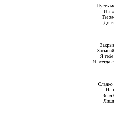
Пусть ме
И зв
Ты за
До с
Закрыв
Засыпай
Я тебе
Я всегда 
Сладко
Нап
Знал 
Лишь