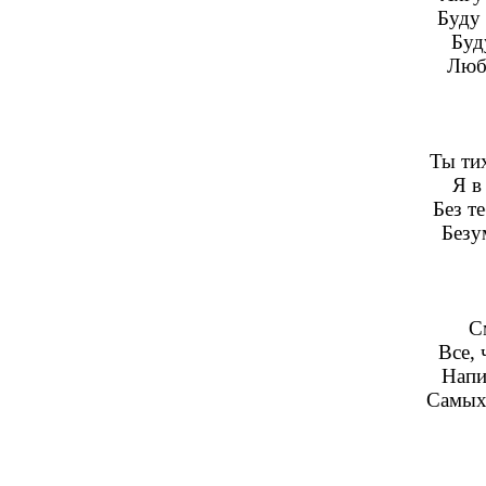
Буду 
Буд
Люб
Ты тих
Я в
Без т
Безу
С
Все, 
Напи
Самых 