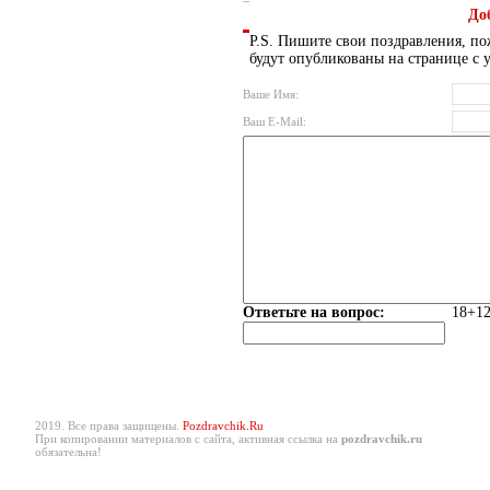
До
P.S. Пишите свои поздравления, по
будут опубликованы на странице с 
Ваше Имя:
Ваш E-Mail:
Ответьте на вопрос:
18+12
2019. Все права защищены.
Pozdravchik.Ru
При копировании материалов с сайта, активная ссылка на
pozdravchik.ru
обязательна!