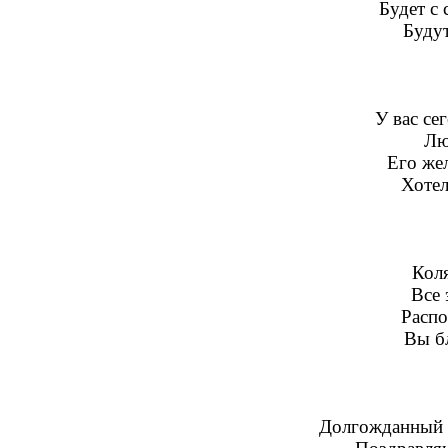
Будет с 
Будут
У вас се
Лю
Его же
Хотел
Коля
Все 
Распо
Вы бл
Долгожданный м