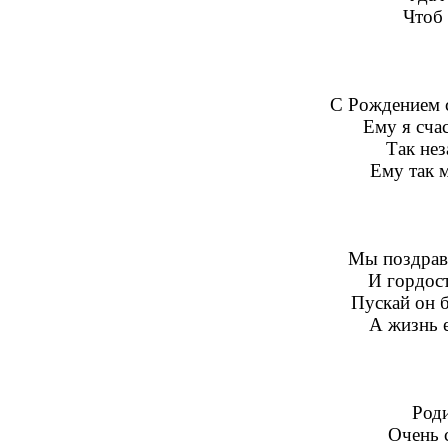
Чтоб 
С Рождением 
Ему я сча
Так нез
Ему так 
Мы поздрав
И гордост
Пускай он 
А жизнь 
Род
Очень с