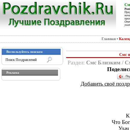
См
Poz
Пре
нач
праз
Отеч
учит
Главная
•
Кален
Воспользуйтесь поиском
Смс п
Раздел:
Смс Близким
/
С
Поделис
Реклама
По
Добавить своё поздра
К
Что Бог
Удач