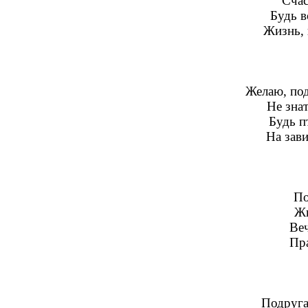
Счас
Будь в
Жизнь, 
Желаю, под
Не знат
Будь п
На зав
По
Жи
Веч
Пра
Подруга,