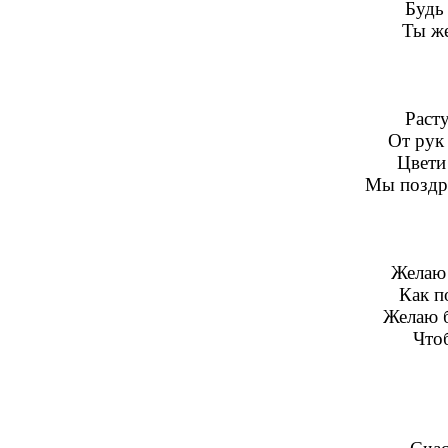
Будь 
Ты же
Раст
От рук
Цвети 
Мы поздра
Желаю 
Как п
Желаю б
Что