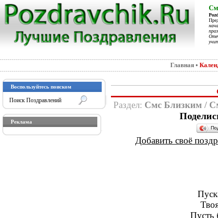
См
Poz
Пре
нач
праз
Отеч
учит
Главная
•
Кален
Воспользуйтесь поиском
Раздел:
Смс Близким
/
С
Поделис
Реклама
По
Добавить своё поздра
Пуска
Твоя
Пусть 