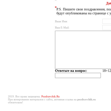
До
P.S. Пишите свои поздравления, по
будут опубликованы на странице с 
Ваше Имя:
Ваш E-Mail:
Ответьте на вопрос:
18+12
2019. Все права защищены.
Pozdravchik.Ru
При копировании материалов с сайта, активная ссылка на
pozdravchik.ru
обязательна!