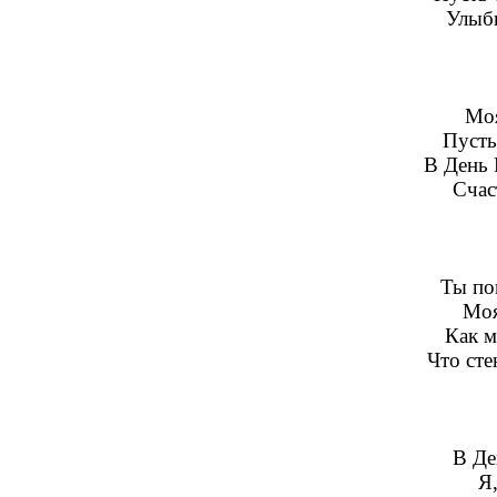
Улыбк
Моя
Пусть
В День 
Счас
Ты по
Моя
Как м
Что сте
В Де
Я,