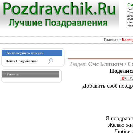
См
Poz
Пре
нач
праз
Отеч
учит
Главная
•
Кален
Воспользуйтесь поиском
Раздел:
Смс Близким
/
С
Поделис
Реклама
По
Добавить своё поздра
Я поздравл
Желаю жиз
Любви ж