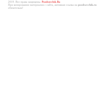
2019. Все права защищены.
Pozdravchik.Ru
При копировании материалов с сайта, активная ссылка на
pozdravchik.ru
обязательна!