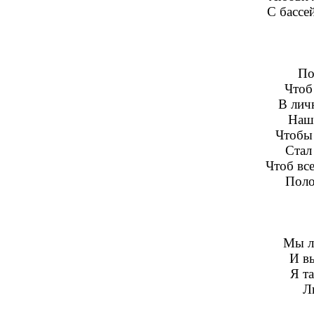
С бассе
По
Чтоб
В лич
Наше
Чтобы 
Стал
Чтоб вс
Поло
Мы л
И в
Я та
Л