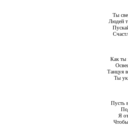
Ты св
Людей т
Пускай
Счастл
Как ты 
Осве
Танцуя в
Ты ук
Пусть в
По
Я о
Чтобы