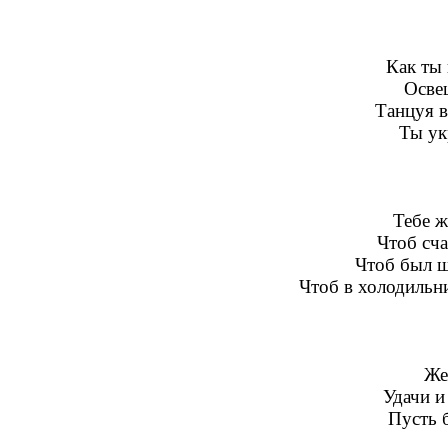
Как ты 
Осве
Танцуя в
Ты ук
Тебе ж
Чтоб сча
Чтоб был ш
Чтоб в холодильни
Же
Удачи и
Пусть 