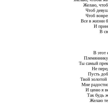
Желаю, чтоб
Чтоб девуш
Чтоб вовре
Все в жизни б
И прин
В с
В этот 
Племяннику 
Ты самый прек
Не пере
Пусть доб
Твой золотой 
Мне радостно
И ценю я в
Так будь ж
Желаю те