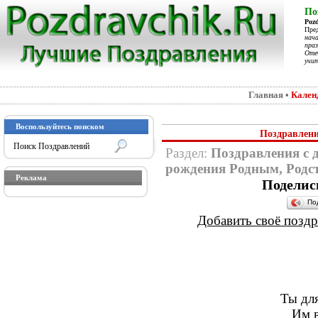
По
Poz
Пре
нач
праз
Отеч
учит
Главная
•
Кален
Воспользуйтесь поиском
Поздравлени
Раздел:
Поздравления с 
рождения Родным, Родс
Реклама
Поделис
По
Добавить своё поздра
Ты для
Им в