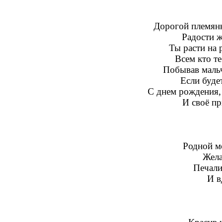
Дорогой племянн
Радости ж
Ты расти на р
Всем кто те
Побывав маль
Если буде
С днем рождения, 
И своё пр
Родной м
Жела
Печали
И в