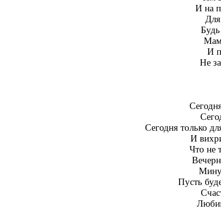
И на 
Для
Будь
Мам
И п
Не за
Сегодня
Сего
Сегодня только дл
И вихр
Что не 
Вечерн
Мину
Пусть буде
Счас
Люби