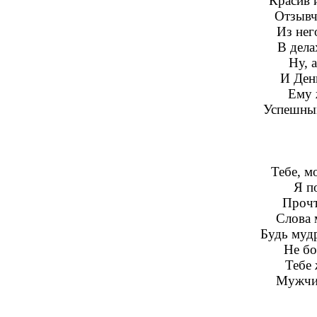
Красив 
Отзывч
Из нег
В дела
Ну, 
И Ден
Ему 
Успешным
Тебе, м
Я п
Прочт
Слова 
Будь мудр
Не бо
Тебе 
Мужчи