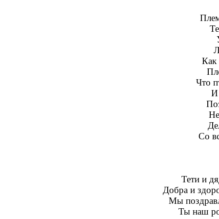
Плем
Те
Л
Как 
Пл
Что п
И
По
Не
Де
Со в
Тети и д
Добра и здоро
Мы поздравл
Ты наш ро