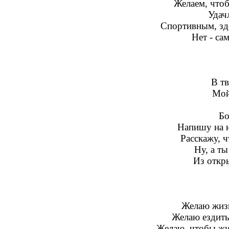
Желаем, что
Удач
Спортивным, зд
Нет - са
В т
Мой
Бо
Напишу на н
Расскажу, 
Ну, а т
Из откр
Желаю жизн
Желаю ездить
Желаю, чтобы жиз