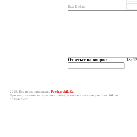
Ваш E-Mail:
Ответьте на вопрос:
18+12
2019. Все права защищены.
Pozdravchik.Ru
При копировании материалов с сайта, активная ссылка на
pozdravchik.ru
обязательна!