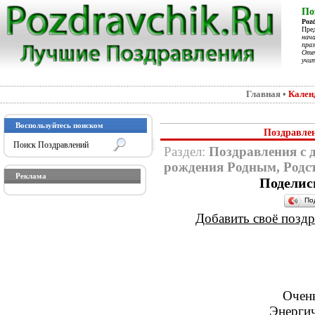
По
Poz
Пре
нач
праз
Отеч
учит
Главная
•
Кален
Воспользуйтесь поиском
Поздравле
Раздел:
Поздравления с 
рождения Родным, Родс
Реклама
Поделис
По
Добавить своё поздра
Очень
Энергич