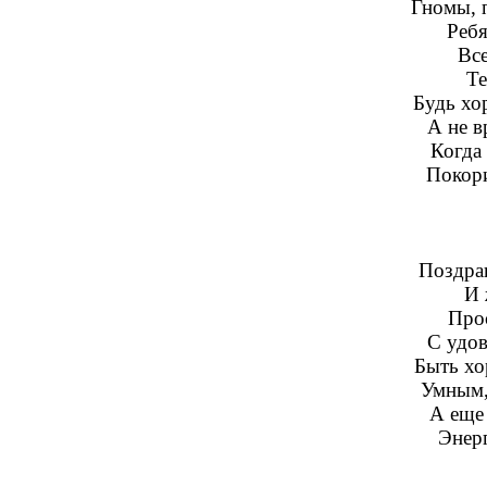
Гномы, 
Ребя
Все
Те
Будь хо
А не 
Когда
Покори
Поздра
И 
Про
С удов
Быть хо
Умным,
А еще
Энер