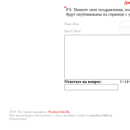
До
P.S. Пишите свои поздравления, по
будут опубликованы на странице с 
Ваше Имя:
Ваш E-Mail:
Ответьте на вопрос:
1+14=
2019. Все права защищены.
Pozdravchik.Ru
При копировании материалов с сайта, активная ссылка на
pozdravchik.ru
обязательна!