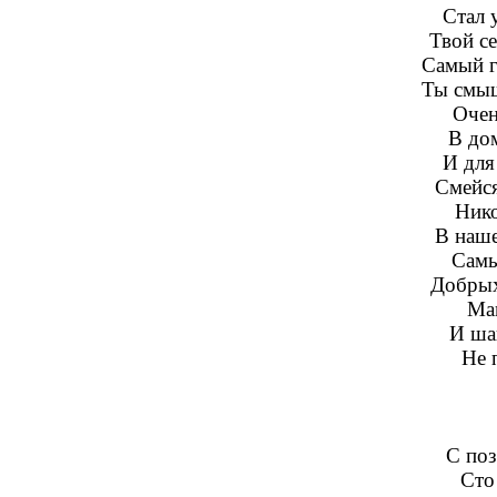
Стал 
Твой с
Самый г
Ты смыш
Очен
В до
И для
Смейся
Нико
В наше
Самы
Добрых
Ма
И ша
Не 
С поз
Сто