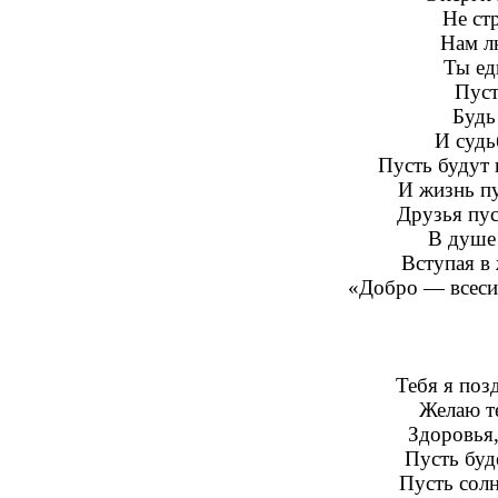
Не ст
Нам л
Ты ед
Пуст
Будь
И судь
Пусть будут 
И жизнь пу
Друзья пус
В душе
Вступая в 
«Добро — всеси
Тебя я поз
Желаю т
Здоровья,
Пусть буд
Пусть солн