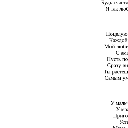
Будь счаст
Я так люб
Поцелую 
Каждой 
Мой люби
С ам
Пусть по
Сразу ви
Ты растеш
Самым ум
У маль
У ма
Приго
Уст