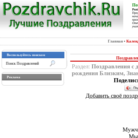
По
Poz
Пре
нач
праз
Отеч
учит
Главная
•
Кален
Воспользуйтесь поиском
Поздравле
Раздел:
Поздравления с 
рождения Близким, Зн
Реклама
Поделис
По
Добавить своё поздра
Мужчи
Мы 