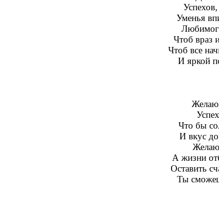
Успехов,
Уменья вп
Любимого
Чтоб враз 
Чтоб все на
И яркой п
Желаю,
Успех
Что бы со
И вкус до
Желаю
А жизни от
Оставить с
Ты сможеш