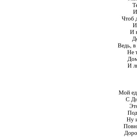
Т
И
Чтоб 
И
И 
Д
Ведь, в
Не 
Дом
И л
Мой ед
С Дн
Эт
Под
Ну и
Повн
Дорог