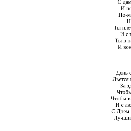
С дам
И по
По-м
Н
Ты пле
И с 
Ты в н
И все
День 
Льется 
За з
Чтобы
Чтобы в
И с л
С Днём 
Лучшим