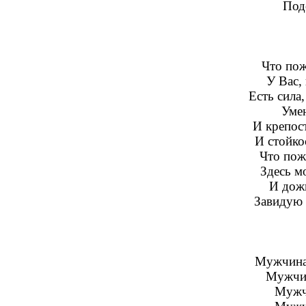
Под
Что пож
У Вас, 
Есть сила
Умен
И крепост
И стойко
Что пож
Здесь м
И дож
Завидую 
Мужчина 
Мужчин
Мужчи