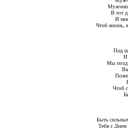
Мужчи
Мужчину
В тот д
И мн
Чтоб жизнь, к
Под ш
И
Мы позд
Ва
Поже
Чтоб 
Б
Быть сильным
Тебя с Днем