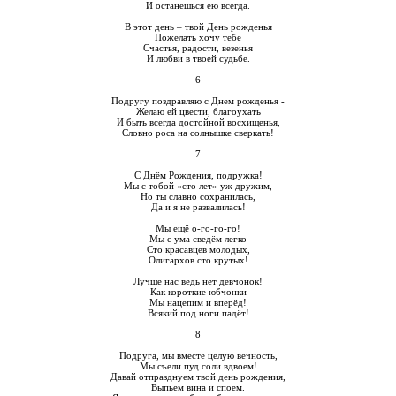
И останешься ею всегда.
В этот день – твой День рожденья
Пожелать хочу тебе
Счастья, радости, везенья
И любви в твоей судьбе.
6
Подругу поздравляю с Днем рожденья -
Желаю ей цвести, благоухать
И быть всегда достойной восхищенья,
Словно роса на солнышке сверкать!
7
С Днём Рождения, подружка!
Мы с тобой «сто лет» уж дружим,
Но ты славно сохранилась,
Да и я не развалилась!
Мы ещё о-го-го-го!
Мы с ума сведём легко
Сто красавцев молодых,
Олигархов сто крутых!
Лучше нас ведь нет девчонок!
Как короткие юбчонки
Мы нацепим и вперёд!
Всякий под ноги падёт!
8
Подруга, мы вместе целую вечность,
Мы съели пуд соли вдвоем!
Давай отпразднуем твой день рождения,
Выпьем вина и споем.