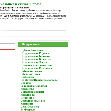
кольные в стихах и прозе
нем рождения и с юбилеем
.
й свадьбы
. Также
родным, близким, коллегам и любимому
вниманием праздники:
поздравления с профессиональными
я - День Святого Валентина, 23 февраля - День Защитников
и труда, с 9 мая (День Победы).
Особое внимание уделено
Поздравления
C Днем Рождения
Поздравления Родным
Поздравления Близким
Поздравления Коллегам
Поздравления Фирме
Стишки с днем рождения
Поздравления Именные:
- Мужские имена
- Женские имена
С юбилеем
По Датам/Профессиональные
Свадьба
Годовщина Свадьбы
Новоселье
С новорожденным
Новый Год
Рождество
Старый Новый Год
Крещение
День Студента
14 Февраля