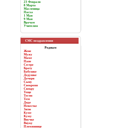
23 Февраля
8 Марта
Масленица
Пасха
1 Мая
9 Мая
Врачам
Учителям
СМС поздравления
Родным
Жене
Мужу
Маме
Папе
Сестре
Брату
Бабушке
Дедушке
Дочери
Сыну
Свекрови
Свекру
Теще
Тестю
Тете
Дяде
Невестке
Зятю
Куме
Куму
Внучке
Внуку
Племяннице