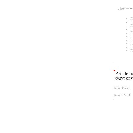
Другие но
П
П
П
П
П
П
П
П
П
П
P.S. Пиши
будут опу
Ваше Имя:
Ваш E-Mail: