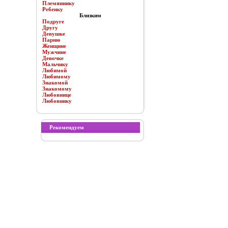
Племяннику
Ребенку
Близким
Подруге
Другу
Девушке
Парню
Женщине
Мужчине
Девочке
Мальчику
Любимой
Любимому
Знакомой
Знакомому
Любовнице
Любовнику
Рекомендуем