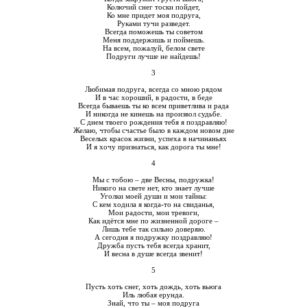
Колючий снег тоски пойдет,
Ко мне придет моя подруга,
Руками тучи разведет.
Всегда поможешь ты советом
Меня поддержишь и поймешь.
На всем, пожалуй, белом свете
Подруги лучше не найдешь!
3
Любимая подруга, всегда со мною рядом
И в час хороший, в радости, в беде
Всегда бываешь ты ко всем приветлива и рада
И никогда не кинешь на произвол судьбе.
С днем твоего рождения тебя я поздравляю!
Желаю, чтобы счастье было в каждом новом дне
Веселых красок жизни, успеха в начинаньях
И я хочу признаться, как дорога ты мне!
4
Мы с тобою – две Весны, подружка!
Никого на свете нет, кто знает лучше
Уголки моей души и мои тайны:
С кем ходила я когда-то на свиданья,
Мои радости, мои тревоги,
Как идётся мне по жизненной дороге –
Лишь тебе так сильно доверяю.
А сегодня я подружку поздравляю!
Дружба пусть тебя всегда хранит,
И весна в душе всегда звенит!
5
Пусть хоть снег, хоть дождь, хоть вьюга
Иль любая ерунда.
Знай, что ты – моя подруга