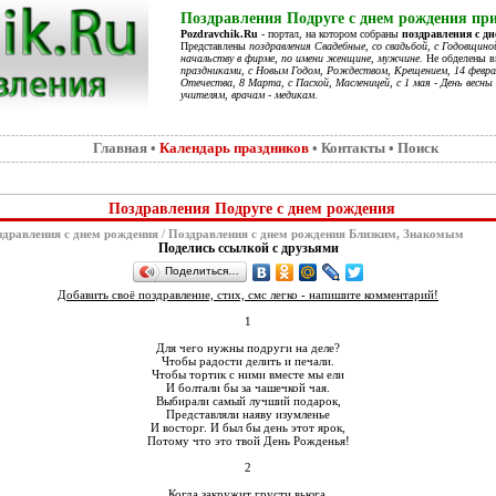
Поздравления Подруге с днем рождения при
Pozdravchik.Ru
- портал, на котором собраны
поздравления с д
Представлены
поздравления Свадебные, со свадьбой, с Годовщино
начальству в фирме, по имени женщине, мужчине
. Не обделены 
праздниками, с Новым Годом, Рождеством, Крещением, 14 феврал
Отечества, 8 Марта, с Пасхой, Масленицей, с 1 мая - День весны 
учителям, врачам - медикам
.
Главная
•
Календарь праздников
•
Контакты
•
Поиск
Поздравления Подруге с днем рождения
дравления с днем рождения
/
Поздравления с днем рождения Близким, Знакомым
Поделись ссылкой с друзьями
Поделиться…
Добавить своё поздравление, стих, смс легко - напишите комментарий!
1
Для чего нужны подруги на деле?
Чтобы радости делить и печали.
Чтобы тортик с ними вместе мы ели
И болтали бы за чашечкой чая.
Выбирали самый лучший подарок,
Представляли наяву изумленье
И восторг. И был бы день этот ярок,
Потому что это твой День Рожденья!
2
Когда закружит грусти вьюга,