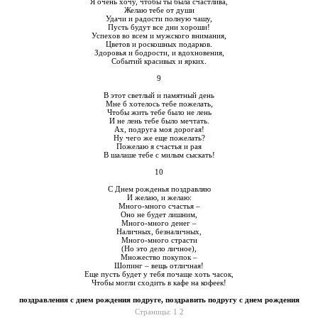
Я очень хочу, чтобы ты была счастлива,
Желаю тебе от души
Удачи и радости полную чашу,
Пусть будут все дни хороши!
Успехов во всем и мужского внимания,
Цветов и роскошных подарков.
Здоровья и бодрости, и вдохновения,
Событий красивых и ярких.
9
В этот светлый и памятный день
Мне б хотелось тебе пожелать,
Чтобы жить тебе было не лень
И не лень тебе было мечтать.
Ах, подруга моя дорогая!
Ну чего же еще пожелать?
Пожелаю я счастья и рая
В шалаше тебе с милым сыскать!
10
С Днем рожденья поздравляю
И желаю, и желаю:
Много-много счастья –
Оно не будет лишним,
Много-много денег –
Наличных, безналичных,
Много-много страсти
(Но это дело личное),
Множество покупок –
Шопинг – вещь отличная!
Еще пусть будет у тебя почаще хоть часок,
Чтобы могли сходить в кафе на кофеек!
поздравления с днем рождения подруге, поздравить подругу с днем рождения
Страницы:
1
2