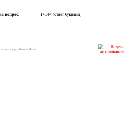
на вопрос:
1+14= (ответ буквами)
ссылка на
pozdravchik.ru