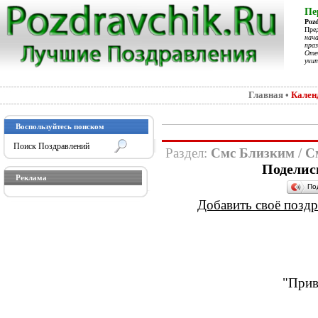
Пе
Poz
Пре
нач
праз
Отеч
учит
Главная
•
Кален
Воспользуйтесь поиском
Раздел:
Смс Близким
/
С
Поделис
Реклама
По
Добавить своё поздра
"Прив