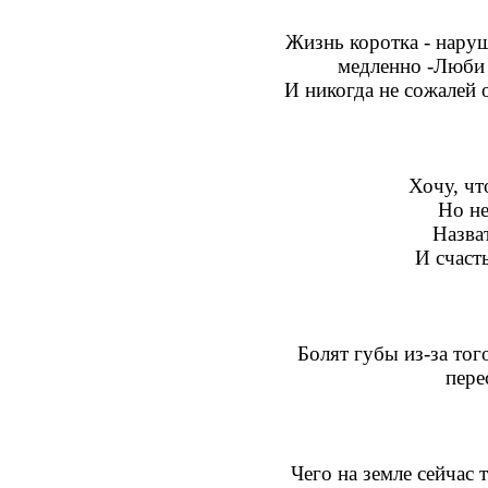
Жизнь коротка - нару
медленно -Люби 
И никогда не сожалей о
Хочу, ч
Но не
Назва
И счаст
Болят губы из-за того
пере
Чего на земле сейчас 