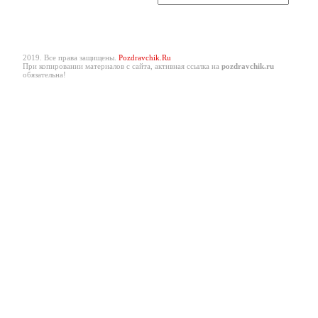
2019. Все права защищены.
Pozdravchik.Ru
При копировании материалов с сайта, активная ссылка на
pozdravchik.ru
обязательна!