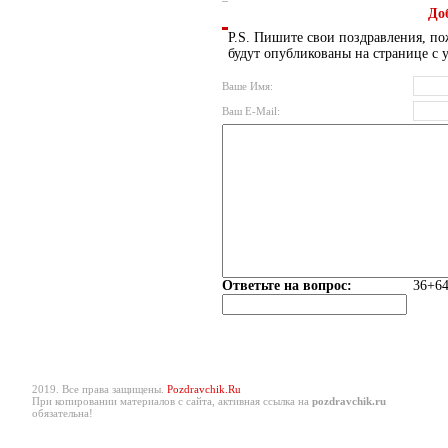
До
P.S. Пишите свои поздравления, по
будут опубликованы на странице с 
Ваше Имя:
Ваш E-Mail:
Ответьте на вопрос:
36+64
2019. Все права защищены.
Pozdravchik.Ru
При копировании материалов с сайта, активная ссылка на
pozdravchik.ru
обязательна!