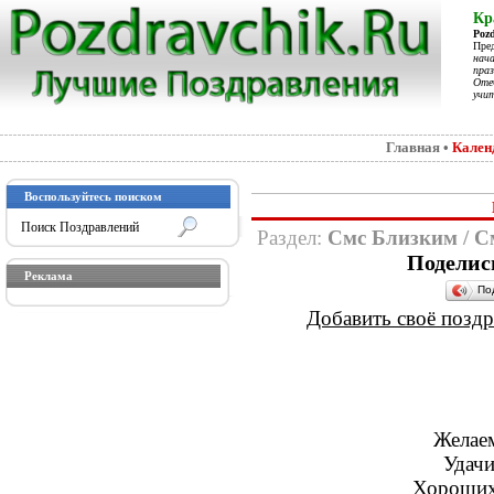
Кр
Poz
Пре
нач
праз
Отеч
учит
Главная
•
Кален
Воспользуйтесь поиском
Раздел:
Смс Близким
/
С
Поделис
Реклама
По
Добавить своё поздра
Желаем
Удачи
Хороших