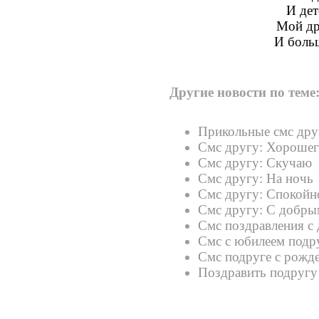
И дет
Мой др
И боль
Другие новости по теме
Прикольные смс дру
Смс другу: Хорошег
Смс другу: Скучаю
Смс другу: На ночь
Смс другу: Спокойн
Смс другу: С добры
Смс поздравления с
Смс с юбилеем подр
Смс подруге с рожд
Поздравить подругу