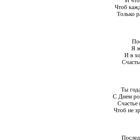
И что
Чтоб каж
Только р
По
Я ж
И в х
Счасть
Ты года
С Днем ро
Счастье 
Чтоб не з
Послед