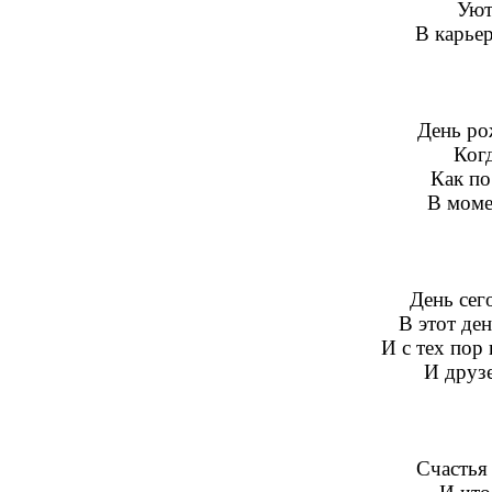
Уют
В карье
День ро
Когд
Как по
В моме
День сег
В этот ден
И с тех пор
И друз
Счастья