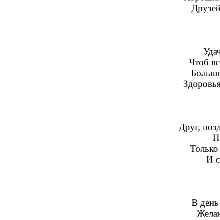
Друзей
Удач
Чтоб вс
Большо
Здоровья
Друг, поз
П
Только
И с
В день
Желаю