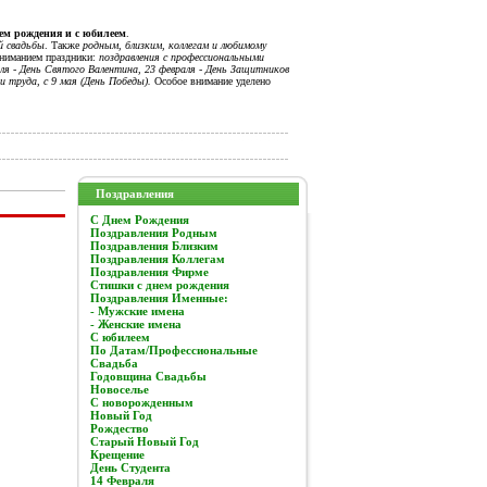
нем рождения и с юбилеем
.
й свадьбы
. Также
родным, близким, коллегам и любимому
вниманием праздники:
поздравления с профессиональными
я - День Святого Валентина, 23 февраля - День Защитников
и труда, с 9 мая (День Победы).
Особое внимание уделено
Поздравления
C Днем Рождения
Поздравления Родным
Поздравления Близким
Поздравления Коллегам
Поздравления Фирме
Стишки с днем рождения
Поздравления Именные:
- Мужские имена
- Женские имена
С юбилеем
По Датам/Профессиональные
Свадьба
Годовщина Свадьбы
Новоселье
С новорожденным
Новый Год
Рождество
Старый Новый Год
Крещение
День Студента
14 Февраля