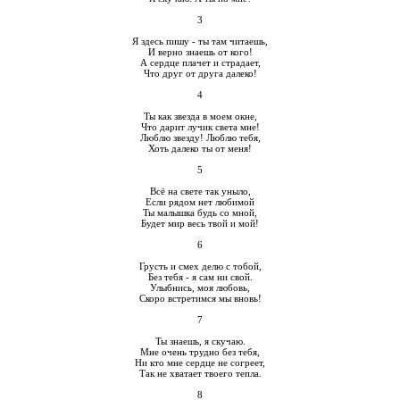
3
Я здесь пишу - ты там читаешь,
И верно знаешь от кого!
А сердце плачет и страдает,
Что друг от друга далеко!
4
Ты как звезда в моем окне,
Что дарит лучик света мне!
Люблю звезду! Люблю тебя,
Хоть далеко ты от меня!
5
Всё на свете так уныло,
Если рядом нет любимой
Ты малышка будь со мной,
Будет мир весь твой и мой!
6
Грусть и смех делю с тобой,
Без тебя - я сам ни свой.
Улыбнись, моя любовь,
Скоро встретимся мы вновь!
7
Ты знаешь, я скучаю.
Мне очень трудно без тебя,
Ни кто мне сердце не согреет,
Так не хватает твоего тепла.
8