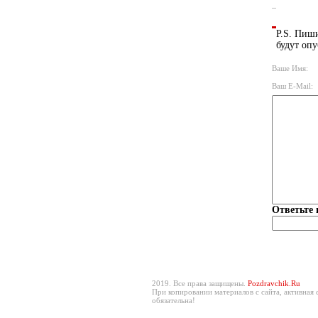
P.S. Пиши
будут опу
Ваше Имя:
Ваш E-Mail:
Ответьте 
2019. Все права защищены.
Pozdravchik.Ru
При копировании материалов с сайта, активная 
обязательна!