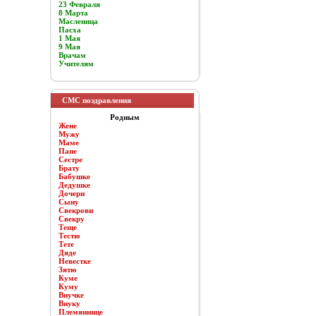
23 Февраля
8 Марта
Масленица
Пасха
1 Мая
9 Мая
Врачам
Учителям
СМС поздравления
Родным
Жене
Мужу
Маме
Папе
Сестре
Брату
Бабушке
Дедушке
Дочери
Сыну
Свекрови
Свекру
Теще
Тестю
Тете
Дяде
Невестке
Зятю
Куме
Куму
Внучке
Внуку
Племяннице