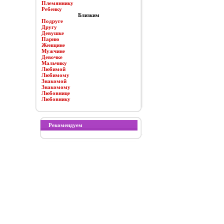
Племяннику
Ребенку
Близким
Подруге
Другу
Девушке
Парню
Женщине
Мужчине
Девочке
Мальчику
Любимой
Любимому
Знакомой
Знакомому
Любовнице
Любовнику
Рекомендуем