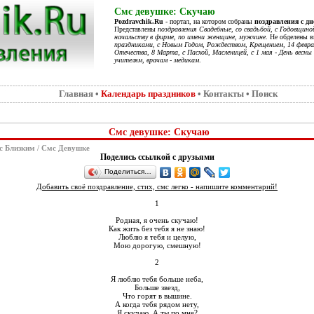
Смс девушке: Скучаю
Pozdravchik.Ru
- портал, на котором собраны
поздравления с д
Представлены
поздравления Свадебные, со свадьбой, с Годовщино
начальству в фирме, по имени женщине, мужчине
. Не обделены 
праздниками, с Новым Годом, Рождеством, Крещением, 14 феврал
Отечества, 8 Марта, с Пасхой, Масленицей, с 1 мая - День весны 
учителям, врачам - медикам
.
Главная
•
Календарь праздников
•
Контакты
•
Поиск
Смс девушке: Скучаю
с Близким
/
Смс Девушке
Поделись ссылкой с друзьями
Поделиться…
Добавить своё поздравление, стих, смс легко - напишите комментарий!
1
Родная, я очень скучаю!
Как жить без тебя я не знаю!
Люблю я тебя и целую,
Мою дорогую, смешную!
2
Я люблю тебя больше неба,
Больше звезд,
Что горят в вышине.
А когда тебя рядом нету,
Я скучаю. А ты по мне?