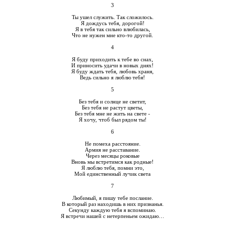
3
Ты ушел служить. Так сложилось.
Я дождусь тебя, дорогой!
Я в тебя так сильно влюбилась,
Что не нужен мне кто-то другой.
4
Я буду приходить к тебе во снах,
И приносить удачи в новых днях!
Я буду ждать тебя, любовь храня,
Ведь сильно я люблю тебя!
5
Без тебя и солнце не светит,
Без тебя не растут цветы,
Без тебя мне не жить на свете -
Я хочу, чтоб был рядом ты!
6
Не помеха расстояние.
Армия не расставание.
Через месяцы роковые
Вновь мы встретимся как родные!
Я люблю тебя, помни это,
Мой единственный лучик света
7
Любимый, я пишу тебе послание.
В который раз находишь в них признанья.
Секунду каждую тебя я вспоминаю.
Я встречи нашей с нетерпеньем ожидаю…