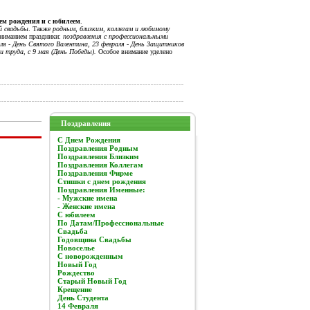
нем рождения и с юбилеем
.
й свадьбы
. Также
родным, близким, коллегам и любимому
вниманием праздники:
поздравления с профессиональными
я - День Святого Валентина, 23 февраля - День Защитников
и труда, с 9 мая (День Победы).
Особое внимание уделено
Поздравления
C Днем Рождения
Поздравления Родным
Поздравления Близким
Поздравления Коллегам
Поздравления Фирме
Стишки с днем рождения
Поздравления Именные:
- Мужские имена
- Женские имена
С юбилеем
По Датам/Профессиональные
Свадьба
Годовщина Свадьбы
Новоселье
С новорожденным
Новый Год
Рождество
Старый Новый Год
Крещение
День Студента
14 Февраля