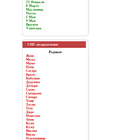
23 Февраля
8 Марта
Масленица
Пасха
1 Мая
9 Мая
Врачам
Учителям
СМС поздравления
Родным
Жене
Мужу
Маме
Папе
Сестре
Брату
Бабушке
Дедушке
Дочери
Сыну
Свекрови
Свекру
Теще
Тестю
Тете
Дяде
Невестке
Зятю
Куме
Куму
Внучке
Внуку
Племяннице