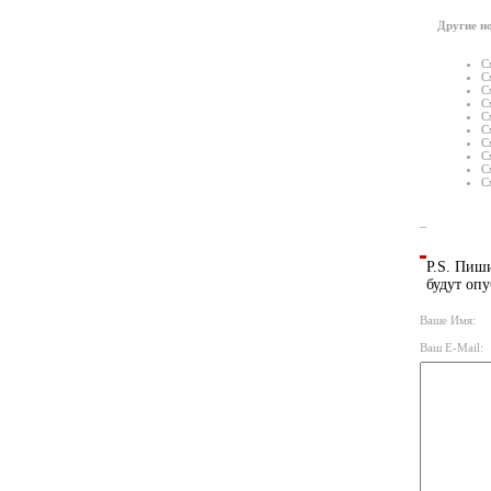
Другие но
С
С
С
С
С
С
С
С
С
С
P.S. Пиши
будут опу
Ваше Имя:
Ваш E-Mail: