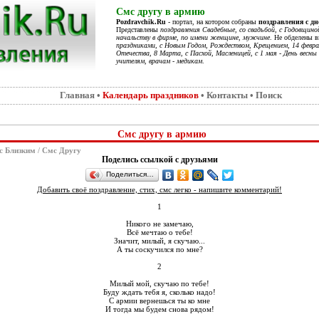
Смс другу в армию
Pozdravchik.Ru
- портал, на котором собраны
поздравления с д
Представлены
поздравления Свадебные, со свадьбой, с Годовщино
начальству в фирме, по имени женщине, мужчине
. Не обделены 
праздниками, с Новым Годом, Рождеством, Крещением, 14 феврал
Отечества, 8 Марта, с Пасхой, Масленицей, с 1 мая - День весны 
учителям, врачам - медикам
.
Главная
•
Календарь праздников
•
Контакты
•
Поиск
Смс другу в армию
с Близким
/
Смс Другу
Поделись ссылкой с друзьями
Поделиться…
Добавить своё поздравление, стих, смс легко - напишите комментарий!
1
Никого не замечаю,
Всё мечтаю о тебе!
Значит, милый, я скучаю...
А ты соскучился по мне?
2
Милый мой, скучаю по тебе!
Буду ждать тебя я, сколько надо!
С армии вернешься ты ко мне
И тогда мы будем снова рядом!