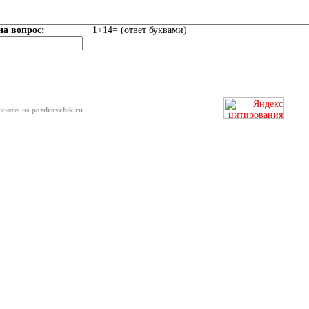
на вопрос:
1+14= (ответ буквами)
ссылка на
pozdravchik.ru