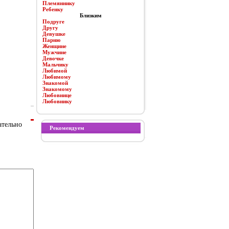
Племяннику
Ребенку
Близким
Подруге
Другу
Девушке
Парню
Женщине
Мужчине
Девочке
Мальчику
Любимой
Любимому
Знакомой
Знакомому
Любовнице
Любовнику
ательно
Рекомендуем