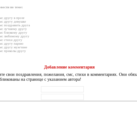
вости по теме:
мс другу в прозе
мс другу девушке
мс поздравить друга
мс лучшему другу
мс близкому другу
мс любимому другу
мс стихи другу
мс другу парню
мс другу мужчине
мс приколы другу
Добавление комментария
те свои поздравления, пожелания, смс, стихи в комментариях. Они обяз
бликованы на странице с указанием автора!