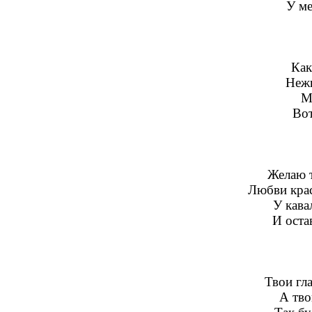
У ме
Как
Нежн
М
Вот
Желаю т
Любви крас
У кава
И оста
Твои гла
А тво