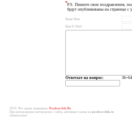
P.S. Пишите свои поздравления, по
будут опубликованы на странице с 
Ваше Имя:
Ваш E-Mail:
Ответьте на вопрос:
36+64
2019. Все права защищены.
Pozdravchik.Ru
При копировании материалов с сайта, активная ссылка на
pozdravchik.ru
обязательна!