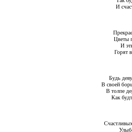
Так бу
И счас
Прекрас
Цветы 
И эт
Горят 
Будь деву
В своей борь
В толпе де
Как буд
Счастливых
Улыбо