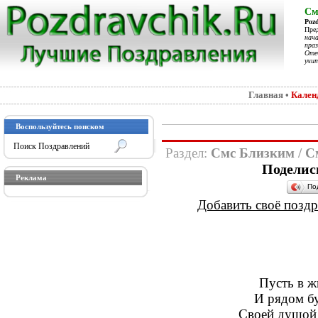
См
Poz
Пре
нач
праз
Отеч
учит
Главная
•
Кален
Воспользуйтесь поиском
Раздел:
Смс Близким
/
С
Поделис
Реклама
По
Добавить своё поздра
Пусть в ж
И рядом б
Своей душой 