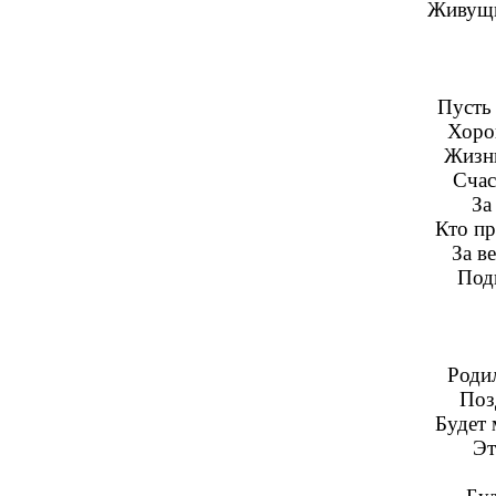
Живущи
Пусть 
Хоро
Жизни
Счас
За
Кто пр
За в
Под
Родил
Поз
Будет 
Эт