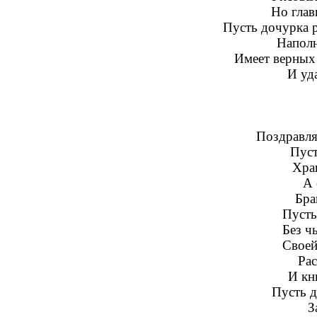
Но глав
Пусть дочурка 
Наполн
Имеет верных
И уд
Поздравля
Пуст
Хра
А 
Бра
Пусть
Без ч
Своей
Рас
И кн
Пусть д
З