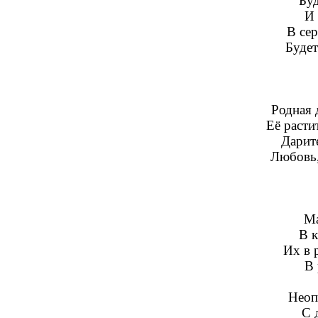
Буд
И 
В се
Будет
Родная 
Её расти
Дарите
Любовь,
Ма
В к
Их в 
В 
Неоп
С 