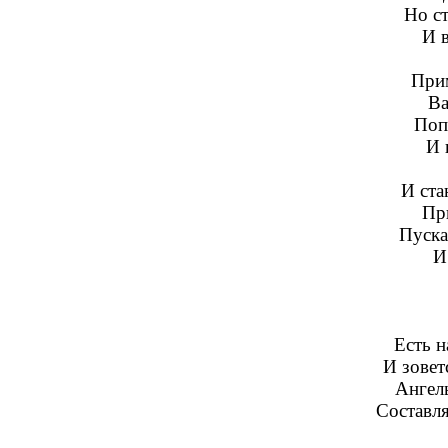
Но с
И в
Прим
Ва
Поп
И 
И ста
Пр
Пуска
И
Есть н
И зовет
Ангелы
Составл