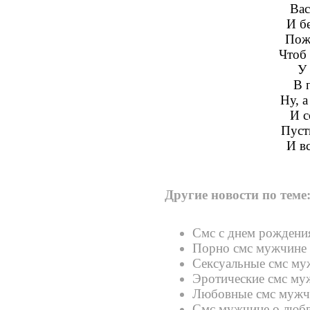
Вас
И б
Пож
Чтоб
У 
В 
Ну, а
И с
Пусть
И вс
Другие новости по теме
Смс с днем рождени
Порно смс мужчине
Сексуальные смс муж
Эротические смс му
Любовные смс мужч
Смс мужчине о люб