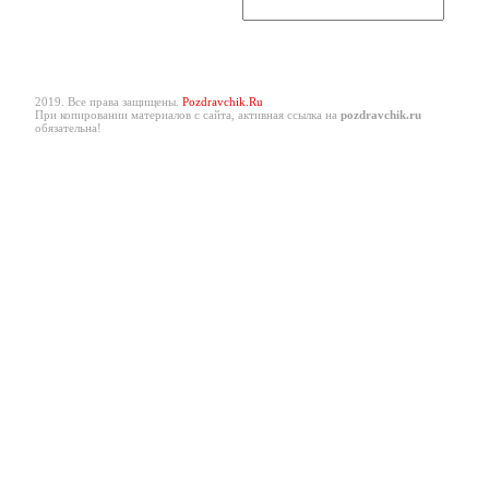
2019. Все права защищены.
Pozdravchik.Ru
При копировании материалов с сайта, активная ссылка на
pozdravchik.ru
обязательна!