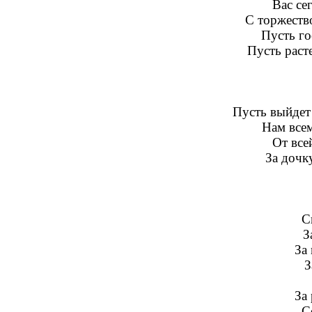
Вас се
С торжеств
Пусть го
Пусть раст
Пусть выйдет 
Нам всем
От все
За дочк
С
З
За
З
За
С