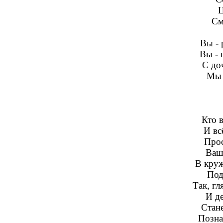
Ц
См
Вы - 
Вы - 
С до
Мы 
Кто в
И вс
Прос
Ваш
В круж
Под
Так, гл
И д
Стане
Позна