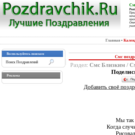
См
Poz
Пре
нач
праз
Отеч
учит
Главная
•
Кален
Воспользуйтесь поиском
Смс поздр
Раздел:
Смс Близким
/
С
Поделис
Реклама
По
Добавить своё поздра
Мы так 
Когда случи
Рисовал