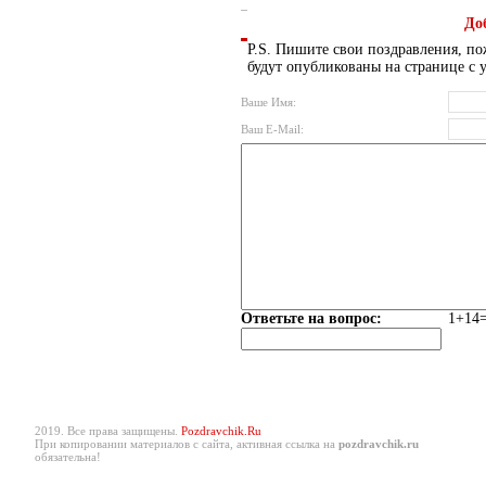
До
P.S. Пишите свои поздравления, по
будут опубликованы на странице с 
Ваше Имя:
Ваш E-Mail:
Ответьте на вопрос:
1+14=
2019. Все права защищены.
Pozdravchik.Ru
При копировании материалов с сайта, активная ссылка на
pozdravchik.ru
обязательна!