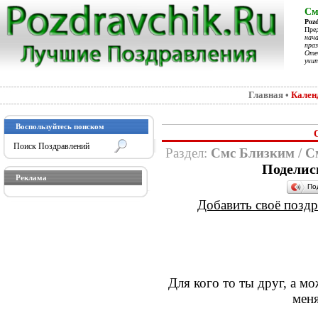
См
Poz
Пре
нач
праз
Отеч
учит
Главная
•
Кален
Воспользуйтесь поиском
Раздел:
Смс Близким
/
С
Поделис
Реклама
По
Добавить своё поздра
Для кого то ты друг, а мо
меня