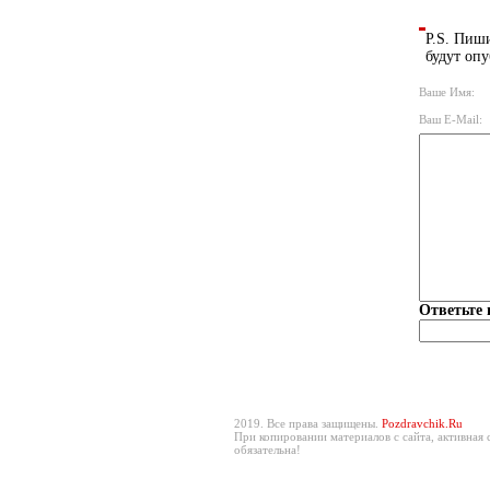
P.S. Пиши
будут опу
Ваше Имя:
Ваш E-Mail:
Ответьте 
2019. Все права защищены.
Pozdravchik.Ru
При копировании материалов с сайта, активная 
обязательна!