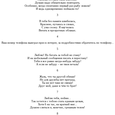
Думаю надо обязательно повторить.
Особенно, когда спонтанно первый раз рыбу ловили!
И ведь одновременно поймали-то!
3
В тебя без памяти влюбилась,
Краснею, путаюсь в словах,
С ума схожу. Я научилась
Витать в прозрачных облаках.
4
Ваш номер телефона выиграл приз в лотерее, за подробностями обратитесь по телефону...
5
Люблю! Но бегать за тобой не стану!
И на мобильный сообщения писать я перестану!
Тебя я все равно когда-нибудь забуду!
А если не забуду – не твоя печаль!
6
Жаль, что ты другой обязан!
Но для дружбы нет преград,
Ты же всё таки не связан!
Друг мой, даже в чём то брат!
7
Люблю тебя, пойми...
Так хочется с тобою стать единым целым,
Хотя б на час, на краткий миг...
Душою слиться и, конечно, грешным телом!
8