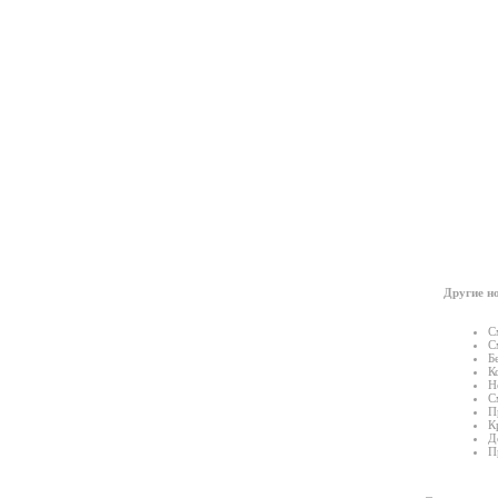
Другие но
С
С
Б
К
Н
С
П
К
Д
П