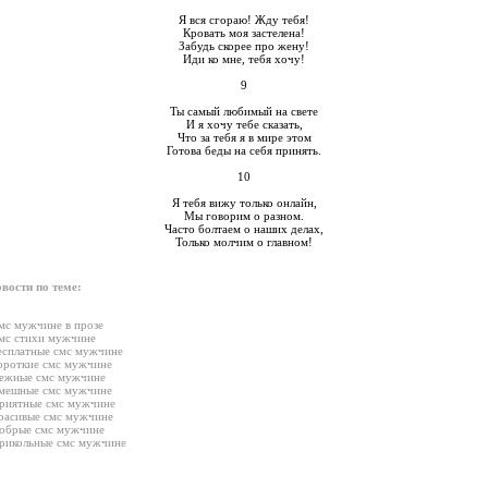
Я вся сгораю! Жду тебя!
Кровать моя застелена!
Забудь скорее про жену!
Иди ко мне, тебя хочу!
9
Ты самый любимый на свете
И я хочу тебе сказать,
Что за тебя я в мире этом
Готова беды на себя принять.
10
Я тебя вижу только онлайн,
Мы говорим о разном.
Часто болтаем о наших делах,
Только молчим о главном!
вости по теме:
мс мужчине в прозе
мс стихи мужчине
есплатные смс мужчине
ороткие смс мужчине
ежные смс мужчине
мешные смс мужчине
риятные смс мужчине
расивые смс мужчине
обрые смс мужчине
рикольные смс мужчине