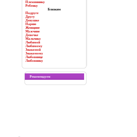
Племяннику
Ребенку
Близким
Подруге
Другу
Девушке
Парню
Женщине
Мужчине
Девочке
Мальчику
Любимой
Любимому
Знакомой
Знакомому
Любовнице
Любовнику
Рекомендуем