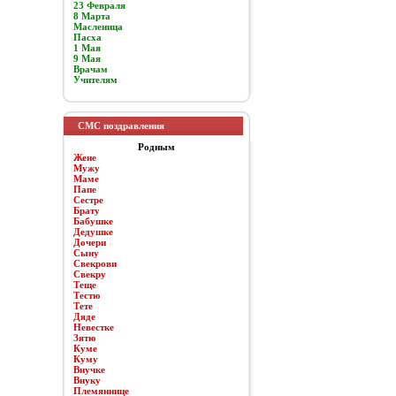
23 Февраля
8 Марта
Масленица
Пасха
1 Мая
9 Мая
Врачам
Учителям
СМС поздравления
Родным
Жене
Мужу
Маме
Папе
Сестре
Брату
Бабушке
Дедушке
Дочери
Сыну
Свекрови
Свекру
Теще
Тестю
Тете
Дяде
Невестке
Зятю
Куме
Куму
Внучке
Внуку
Племяннице