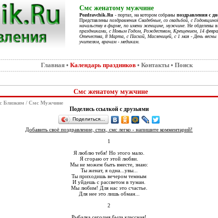
Смс женатому мужчине
Pozdravchik.Ru
- портал, на котором собраны
поздравления с д
Представлены
поздравления Свадебные, со свадьбой, с Годовщино
начальству в фирме, по имени женщине, мужчине
. Не обделены 
праздниками, с Новым Годом, Рождеством, Крещением, 14 феврал
Отечества, 8 Марта, с Пасхой, Масленицей, с 1 мая - День весны 
учителям, врачам - медикам
.
Главная
•
Календарь праздников
•
Контакты
•
Поиск
Смс женатому мужчине
с Близким
/
Смс Мужчине
Поделись ссылкой с друзьями
Поделиться…
Добавить своё поздравление, стих, смс легко - напишите комментарий!
1
Я люблю тебя! Но этого мало.
Я сгораю от этой любви.
Мы не можем быть вместе, знаю:
Ты женат, я одна...увы...
Ты приходишь вечером темным
И уйдешь с рассветом в туман.
Мы любим! Для нас это счастье.
Для нее это лишь обман...
2
Рыбалка сегодня была классная!