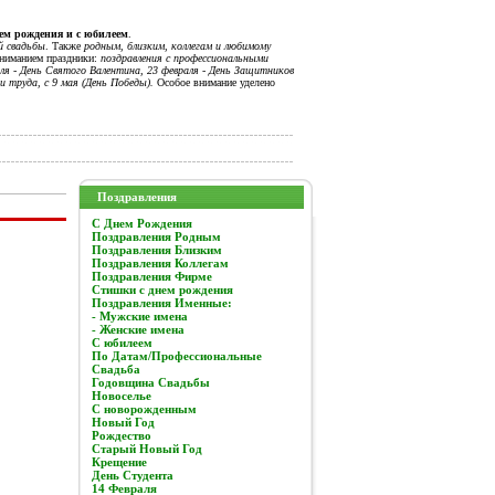
нем рождения и с юбилеем
.
й свадьбы
. Также
родным, близким, коллегам и любимому
вниманием праздники:
поздравления с профессиональными
я - День Святого Валентина, 23 февраля - День Защитников
и труда, с 9 мая (День Победы).
Особое внимание уделено
Поздравления
C Днем Рождения
Поздравления Родным
Поздравления Близким
Поздравления Коллегам
Поздравления Фирме
Стишки с днем рождения
Поздравления Именные:
- Мужские имена
- Женские имена
С юбилеем
По Датам/Профессиональные
Свадьба
Годовщина Свадьбы
Новоселье
С новорожденным
Новый Год
Рождество
Старый Новый Год
Крещение
День Студента
14 Февраля