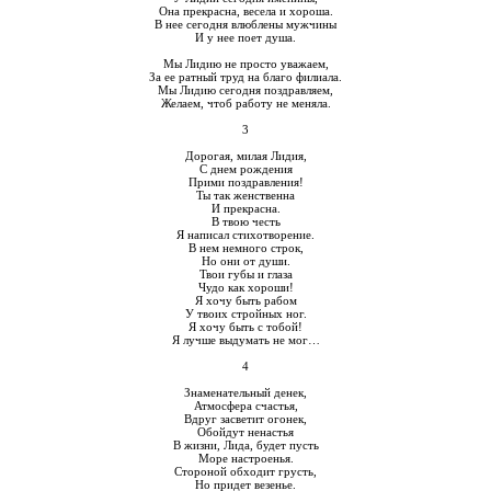
Она прекрасна, весела и хороша.
В нее сегодня влюблены мужчины
И у нее поет душа.
Мы Лидию не просто уважаем,
За ее ратный труд на благо филиала.
Мы Лидию сегодня поздравляем,
Желаем, чтоб работу не меняла.
3
Дорогая, милая Лидия,
С днем рождения
Прими поздравления!
Ты так женственна
И прекрасна.
В твою честь
Я написал стихотворение.
В нем немного строк,
Но они от души.
Твои губы и глаза
Чудо как хороши!
Я хочу быть рабом
У твоих стройных ног.
Я хочу быть с тобой!
Я лучше выдумать не мог…
4
Знаменательный денек,
Атмосфера счастья,
Вдруг засветит огонек,
Обойдут ненастья
В жизни, Лида, будет пусть
Море настроенья.
Стороной обходит грусть,
Но придет везенье.