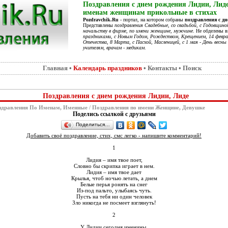
Поздравления с днем рождения Лидии, Лиде
именам женщинам прикольные в стихах
Pozdravchik.Ru
- портал, на котором собраны
поздравления с д
Представлены
поздравления Свадебные, со свадьбой, с Годовщино
начальству в фирме, по имени женщине, мужчине
. Не обделены 
праздниками, с Новым Годом, Рождеством, Крещением, 14 феврал
Отечества, 8 Марта, с Пасхой, Масленицей, с 1 мая - День весны 
учителям, врачам - медикам
.
Главная
•
Календарь праздников
•
Контакты
•
Поиск
Поздравления с днем рождения Лидии, Лиде
здравления По Именам, Именные
/
Поздравления по имени Женщине, Девушке
Поделись ссылкой с друзьями
Поделиться…
Добавить своё поздравление, стих, смс легко - напишите комментарий!
1
Лидия – имя твое поет,
Словно бы скрипка играет в нем.
Лидия – имя твое дает
Крылья, чтоб ночью летать, а днем
Белые перья ронять на снег
Из-под пальто, улыбаясь чуть.
Пусть на тебя ни один человек
Зло никогда не посмеет взглянуть!
2
У Лидии сегодня именины,