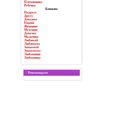
Племяннику
Ребенку
Близким
Подруге
Другу
Девушке
Парню
Женщине
Мужчине
Девочке
Мальчику
Любимой
Любимому
Знакомой
Знакомому
Любовнице
Любовнику
Рекомендуем