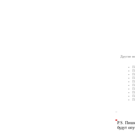
Другие но
П
П
П
П
П
П
П
П
П
П
P.S. Пиши
будут опу