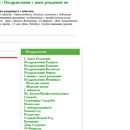
 | Поздравления с днем рождения по
нем рождения и с юбилеем
.
й свадьбы
. Также
родным, близким, коллегам и любимому
вниманием праздники:
поздравления с профессиональными
я - День Святого Валентина, 23 февраля - День Защитников
и труда, с 9 мая (День Победы).
Особое внимание уделено
Поздравления
C Днем Рождения
Поздравления Родным
Поздравления Близким
Поздравления Коллегам
Поздравления Фирме
Стишки с днем рождения
Поздравления Именные:
- Мужские имена
- Женские имена
С юбилеем
По Датам/Профессиональные
Свадьба
Годовщина Свадьбы
Новоселье
С новорожденным
Новый Год
Рождество
Старый Новый Год
Крещение
День Студента
14 Февраля