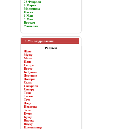
23 Февраля
8 Марта
Масленица
Пасха
1 Мая
9 Мая
Врачам
Учителям
СМС поздравления
Родным
Жене
Мужу
Маме
Папе
Сестре
Брату
Бабушке
Дедушке
Дочери
Сыну
Свекрови
Свекру
Теще
Тестю
Тете
Дяде
Невестке
Зятю
Куме
Куму
Внучке
Внуку
Племяннице