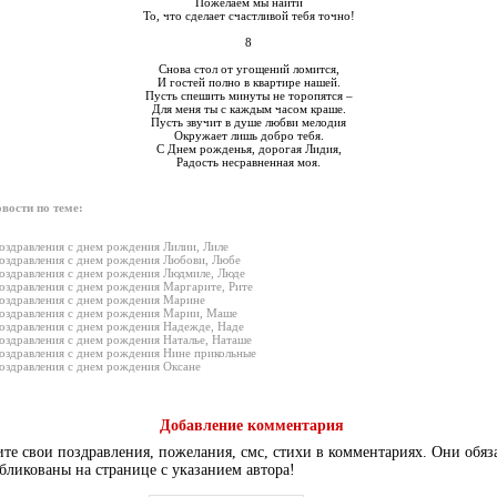
Пожелаем мы найти
То, что сделает счастливой тебя точно!
8
Снова стол от угощений ломится,
И гостей полно в квартире нашей.
Пусть спешить минуты не торопятся –
Для меня ты с каждым часом краше.
Пусть звучит в душе любви мелодия
Окружает лишь добро тебя.
С Днем рожденья, дорогая Лидия,
Радость несравненная моя.
вости по теме:
оздравления с днем рождения Лилии, Лиле
оздравления с днем рождения Любови, Любе
оздравления с днем рождения Людмиле, Люде
оздравления с днем рождения Маргарите, Рите
оздравления с днем рождения Марине
оздравления с днем рождения Марии, Маше
оздравления с днем рождения Надежде, Наде
оздравления с днем рождения Наталье, Наташе
оздравления с днем рождения Нине прикольные
оздравления с днем рождения Оксане
Добавление комментария
те свои поздравления, пожелания, смс, стихи в комментариях. Они обяз
бликованы на странице с указанием автора!