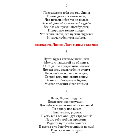
5
Поздравляем тебя все мы, Лидия
В этот день и желаем тебе,
Что печали и бед ты не видела
В своей долгой счастливой судьбе.
Всё плохое пускай позабудется,
И хорошее только придет
Что желаешь ты, все пускай сбудется
И удача тебя пусть найдет.
поздравить Лидию, Лиду с днем рождения
6
Пусть будет светлым жизни век,
Мечта с надеждой не обманут,
О, Лида, ты прекрасный человек
Друзья ведь врать тебе не станут
Неси любовь и счастье людям,
Согрей весь мир своим огнем,
А мы с тобою рядом будем,
Мы все простим и все поймем.
7
Лида, Лидия, Лидуша,
Поздравления послушай –
Для тебя все наши мысли и старания!
Ты одна у нас такая:
Ненаглядная, родная.
Пусть тебя все обойдут страдания!
Пусть тебя любовь приветит!
Радость пусть тебя заметит
И всегда с тобою будет днём и ночью!
И на жизненном пути