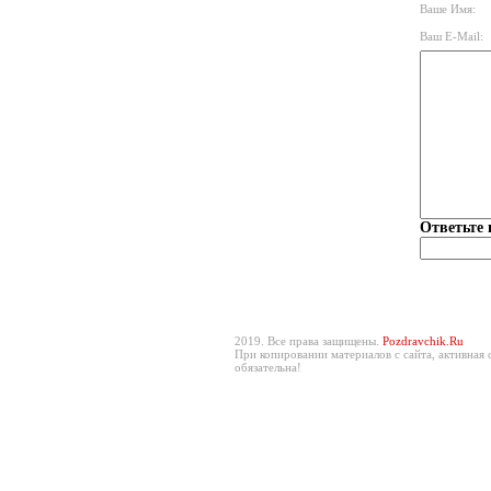
Ваше Имя:
Ваш E-Mail:
Ответьте 
2019. Все права защищены.
Pozdravchik.Ru
При копировании материалов с сайта, активная 
обязательна!