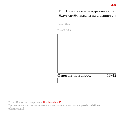
До
P.S. Пишите свои поздравления, по
будут опубликованы на странице с 
Ваше Имя:
Ваш E-Mail:
Ответьте на вопрос:
18+12
2019. Все права защищены.
Pozdravchik.Ru
При копировании материалов с сайта, активная ссылка на
pozdravchik.ru
обязательна!