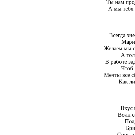
Ты нам прод
А мы тебя 
Всегда эне
Марин
Желаем мы сч
А тол
В работе за
Чтоб 
Мечты все с
Как ли
Вкус 
Волн с
Под
Бри
Синь р