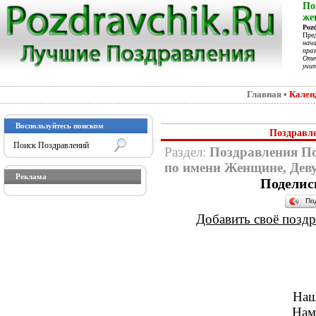
По
же
Poz
Пре
нач
праз
Отеч
учит
Главная
•
Кален
Воспользуйтесь поиском
Поздравл
Раздел:
Поздравления П
по имени Женщине, Дев
Реклама
Поделис
По
Добавить своё поздра
Наш
Нам