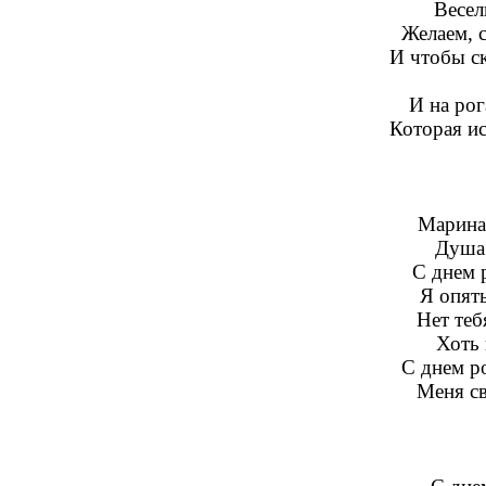
Весел
Желаем, с
И чтобы с
И на рог
Которая ис
Марина 
Душа 
С днем 
Я опят
Нет теб
Хоть 
С днем р
Меня св