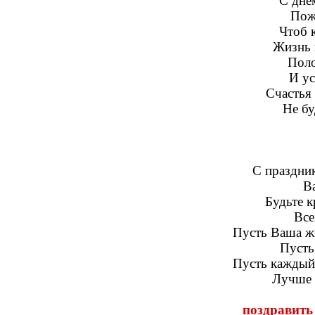
С дне
Пож
Чтоб к
Жизнь 
Пол
И ус
Счастья
Не бу
С праздни
Ва
Будьте к
Все
Пусть Ваша жи
Пусть
Пусть каждый 
Лучше ч
поздравить