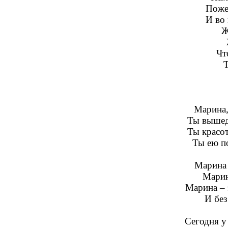
Поже
И во
Ж
Чт
Т
Марина,
Ты вышед
Ты красот
Ты ею п
Марина 
Марин
Марина – 
И без
Сегодня у