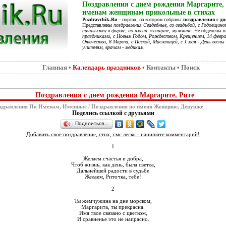
Поздравления с днем рождения Маргарите, 
именам женщинам прикольные в стихах
Pozdravchik.Ru
- портал, на котором собраны
поздравления с д
Представлены
поздравления Свадебные, со свадьбой, с Годовщино
начальству в фирме, по имени женщине, мужчине
. Не обделены 
праздниками, с Новым Годом, Рождеством, Крещением, 14 феврал
Отечества, 8 Марта, с Пасхой, Масленицей, с 1 мая - День весны 
учителям, врачам - медикам
.
Главная
•
Календарь праздников
•
Контакты
•
Поиск
Поздравления с днем рождения Маргарите, Рите
здравления По Именам, Именные
/
Поздравления по имени Женщине, Девушке
Поделись ссылкой с друзьями
Поделиться…
Добавить своё поздравление, стих, смс легко - напишите комментарий!
1
Желаем счастья и добра,
Чтоб жизнь, как день, была светла,
Дальнейшей радости в судьбе
Желаем, Риточка, тебе!
2
Ты жемчужина на дне морском,
Маргарита, ты прекрасна.
Имя твое связано с цветком,
И сравненье это не напрасно.