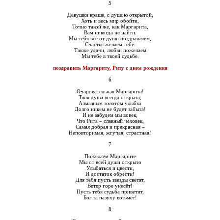
5
Девушки краше, с душою открытой,
Хоть и весь мир обойти,
Точно такой же, как Маргарита,
Вам никогда не найти.
Мы тебя все от души поздравляем,
Счастья желаем тебе.
Также удачи, любви пожелаем
Мы тебе в твоей судьбе.
поздравить Маргариту, Риту с днем рождения
6
Очаровательная Маргарита!
Твоя душа всегда открыта,
Алмазным золотом улыбка
Долго никем не будет забыта!
И не забудем мы вовек,
Что Рита – славный человек,
Самая добрая и прекрасная –
Неповторимая, жгучая, страстная!
7
Пожелаем Маргарите
Мы от всей души открыто
Улыбаться и цвести,
И достаток обрести!
Для тебя пусть звезды светят,
Ветер горе унесёт!
Пусть тебя судьба приветит,
Бог за пазуху возьмёт!
8