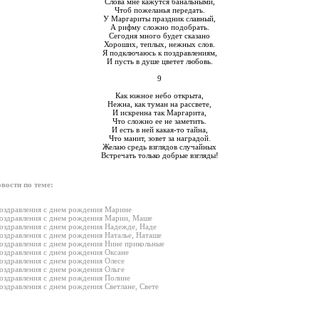
Слова мне кажутся банальными,
Чтоб пожеланья передать.
У Маргариты праздник славный,
А рифму сложно подобрать.
Сегодня много будет сказано
Хороших, теплых, нежных слов.
Я подключаюсь к поздравлениям,
И пусть в душе цветет любовь.
9
Как южное небо открыта,
Нежна, как туман на рассвете,
И искренна так Маргарита,
Что сложно ее не заметить.
И есть в ней какая-то тайна,
Что манит, зовет за наградой.
Желаю средь взглядов случайных
Встречать только добрые взгляды!
вости по теме:
оздравления с днем рождения Марине
оздравления с днем рождения Марии, Маше
оздравления с днем рождения Надежде, Наде
оздравления с днем рождения Наталье, Наташе
оздравления с днем рождения Нине прикольные
оздравления с днем рождения Оксане
оздравления с днем рождения Олесе
оздравления с днем рождения Ольге
оздравления с днем рождения Полине
оздравления с днем рождения Светлане, Свете