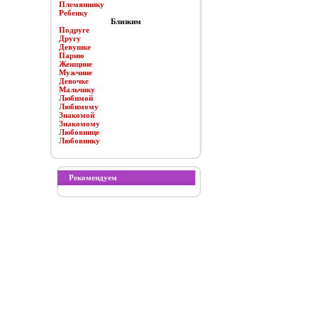
Племяннику
Ребенку
Близким
Подруге
Другу
Девушке
Парню
Женщине
Мужчине
Девочке
Мальчику
Любимой
Любимому
Знакомой
Знакомому
Любовнице
Любовнику
Рекомендуем