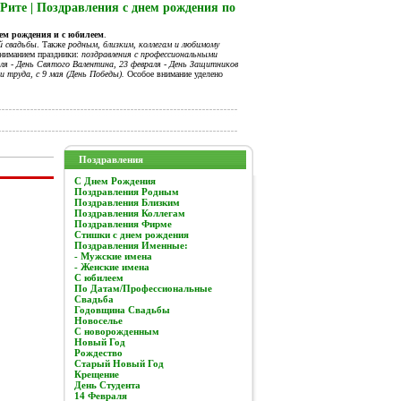
Рите | Поздравления с днем рождения по
нем рождения и с юбилеем
.
й свадьбы
. Также
родным, близким, коллегам и любимому
вниманием праздники:
поздравления с профессиональными
я - День Святого Валентина, 23 февраля - День Защитников
и труда, с 9 мая (День Победы).
Особое внимание уделено
Поздравления
C Днем Рождения
Поздравления Родным
Поздравления Близким
Поздравления Коллегам
Поздравления Фирме
Стишки с днем рождения
Поздравления Именные:
- Мужские имена
- Женские имена
С юбилеем
По Датам/Профессиональные
Свадьба
Годовщина Свадьбы
Новоселье
С новорожденным
Новый Год
Рождество
Старый Новый Год
Крещение
День Студента
14 Февраля