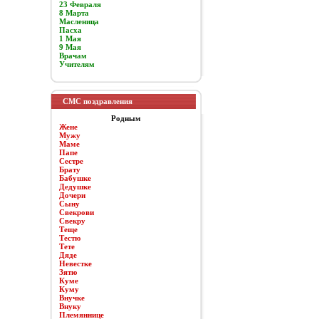
23 Февраля
8 Марта
Масленица
Пасха
1 Мая
9 Мая
Врачам
Учителям
СМС поздравления
Родным
Жене
Мужу
Маме
Папе
Сестре
Брату
Бабушке
Дедушке
Дочери
Сыну
Свекрови
Свекру
Теще
Тестю
Тете
Дяде
Невестке
Зятю
Куме
Куму
Внучке
Внуку
Племяннице