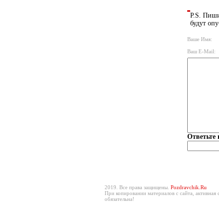
P.S. Пиши
будут опу
Ваше Имя:
Ваш E-Mail:
Ответьте 
2019. Все права защищены.
Pozdravchik.Ru
При копировании материалов с сайта, активная 
обязательна!