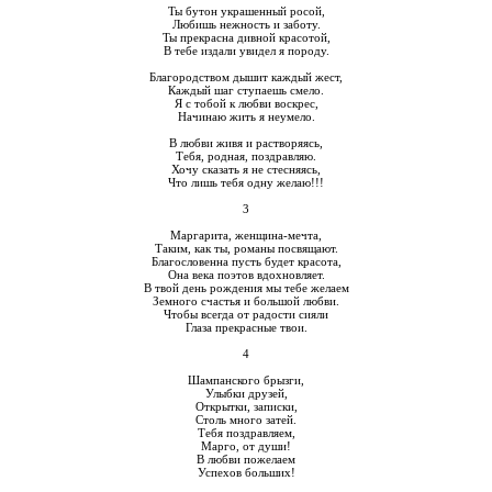
Ты бутон украшенный росой,
Любишь нежность и заботу.
Ты прекрасна дивной красотой,
В тебе издали увидел я породу.
Благородством дышит каждый жест,
Каждый шаг ступаешь смело.
Я с тобой к любви воскрес,
Начинаю жить я неумело.
В любви живя и растворяясь,
Тебя, родная, поздравляю.
Хочу сказать я не стесняясь,
Что лишь тебя одну желаю!!!
3
Маргарита, женщина-мечта,
Таким, как ты, романы посвящают.
Благословенна пусть будет красота,
Она века поэтов вдохновляет.
В твой день рождения мы тебе желаем
Земного счастья и большой любви.
Чтобы всегда от радости сияли
Глаза прекрасные твои.
4
Шампанского брызги,
Улыбки друзей,
Открытки, записки,
Столь много затей.
Тебя поздравляем,
Марго, от души!
В любви пожелаем
Успехов больших!