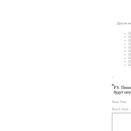
Другие но
П
П
П
П
П
П
П
П
П
П
P.S. Пиши
будут опу
Ваше Имя:
Ваш E-Mail: