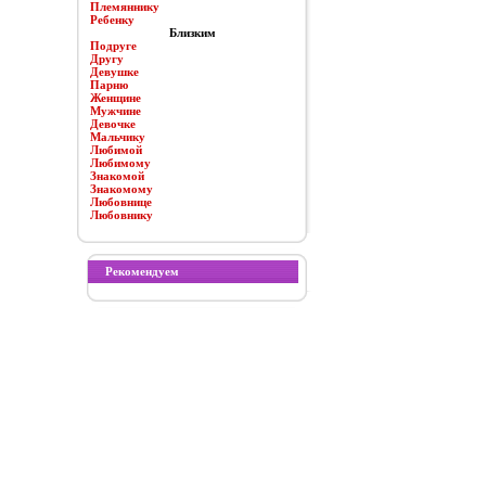
Племяннику
Ребенку
Близким
Подруге
Другу
Девушке
Парню
Женщине
Мужчине
Девочке
Мальчику
Любимой
Любимому
Знакомой
Знакомому
Любовнице
Любовнику
Рекомендуем