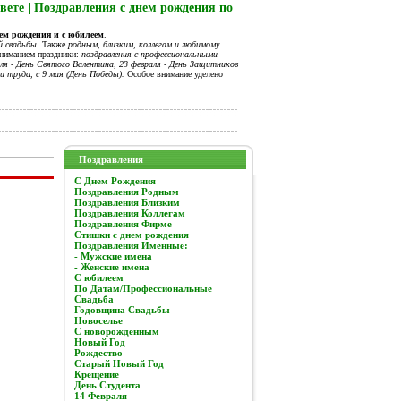
вете | Поздравления с днем рождения по
нем рождения и с юбилеем
.
й свадьбы
. Также
родным, близким, коллегам и любимому
вниманием праздники:
поздравления с профессиональными
я - День Святого Валентина, 23 февраля - День Защитников
и труда, с 9 мая (День Победы).
Особое внимание уделено
Поздравления
C Днем Рождения
Поздравления Родным
Поздравления Близким
Поздравления Коллегам
Поздравления Фирме
Стишки с днем рождения
Поздравления Именные:
- Мужские имена
- Женские имена
С юбилеем
По Датам/Профессиональные
Свадьба
Годовщина Свадьбы
Новоселье
С новорожденным
Новый Год
Рождество
Старый Новый Год
Крещение
День Студента
14 Февраля