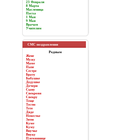
23 Февраля
8 Марта
Масленица
Пасха
1 Мая
9 Мая
Врачам
Учителям
СМС поздравления
Родным
Жене
Мужу
Маме
Папе
Сестре
Брату
Бабушке
Дедушке
Дочери
Сыну
Свекрови
Свекру
Теще
Тестю
Тете
Дяде
Невестке
Зятю
Куме
Куму
Внучке
Внуку
Племяннице