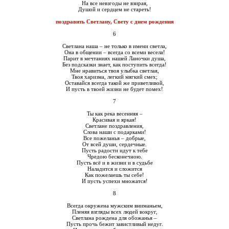
На все невзгоды не взирая,
Душой и сердцем не стареть!
поздравить Светлану, Свету с днем рождения
6
Светлана наша – не только в имени светла,
Она в общении – всегда со всеми весела!
Парит в мечтаниях нашей Ланочки душа,
Без подсказки знает, как поступить всегда!
Мне нравиться твоя улыбка светлая,
Твоя харизма, легкий мягкий смех;
Оставайся всегда такой же приветливой,
И пусть в твоей жизни не будет помех!
7
Ты как река весенняя –
Красивая и яркая!
Светлане поздравления,
Слова наши с подарками!
Все пожеланья – добрые,
От всей души, сердечные.
Пусть радости идут к тебе
Чредою бесконечною.
Пусть всё и в жизни и в судьбе
Наладится и сложится
Как пожелаешь ты себе!
И пусть успехи множатся!
8
Всегда окружена мужским вниманьем,
Пленяя взгляды всех людей вокруг,
Светлана рождена для обожанья –
Пусть прочь бежит завистливый недуг.