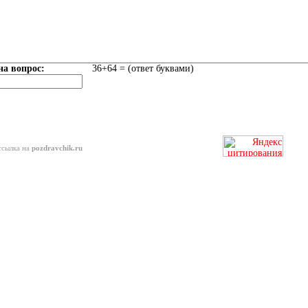
на вопрос:
36+64 = (ответ буквами)
ссылка на
pozdravchik.ru