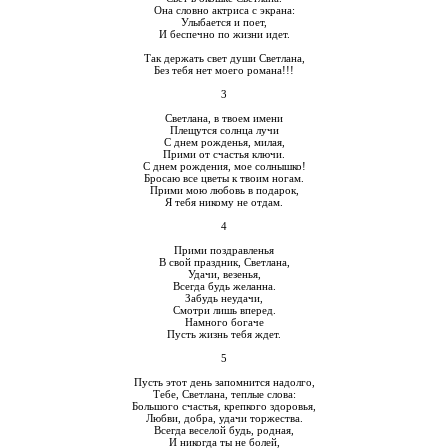
Она словно актриса с экрана:
Улыбается и поет,
И беспечно по жизни идет.
Так держать свет души Светлана,
Без тебя нет моего романа!!!
3
Светлана, в твоем имени
Плещутся солнца лучи
С днем рожденья, милая,
Прими от счастья ключи.
С днем рождения, мое солнышко!
Бросаю все цветы к твоим ногам.
Прими мою любовь в подарок,
Я тебя никому не отдам.
4
Прими поздравленья
В свой праздник, Светлана,
Удачи, везенья,
Всегда будь желанна.
Забудь неудачи,
Смотри лишь вперед.
Намного богаче
Пусть жизнь тебя ждет.
5
Пусть этот день запомнится надолго,
Тебе, Светлана, теплые слова:
Большого счастья, крепкого здоровья,
Любви, добра, удачи торжества.
Всегда веселой будь, родная,
И никогда ты не болей,