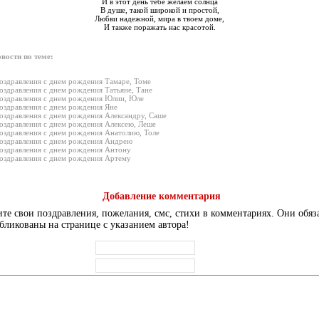
И в этот день тебе желаем солнца
В душе, такой широкой и простой,
Любви надежной, мира в твоем доме,
И также поражать нас красотой.
вости по теме:
оздравления с днем рождения Тамаре, Томе
оздравления с днем рождения Татьяне, Тане
оздравления с днем рождения Юлии, Юле
оздравления с днем рождения Яне
оздравления с днем рождения Александру, Саше
оздравления с днем рождения Алексею, Леше
оздравления с днем рождения Анатолию, Толе
оздравления с днем рождения Андрею
оздравления с днем рождения Антону
оздравления с днем рождения Артему
Добавление комментария
те свои поздравления, пожелания, смс, стихи в комментариях. Они обяз
бликованы на странице с указанием автора!