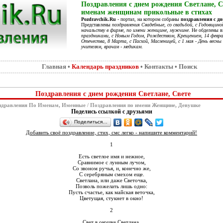
Поздравления с днем рождения Светлане, С
именам женщинам прикольные в стихах
Pozdravchik.Ru
- портал, на котором собраны
поздравления с д
Представлены
поздравления Свадебные, со свадьбой, с Годовщино
начальству в фирме, по имени женщине, мужчине
. Не обделены 
праздниками, с Новым Годом, Рождеством, Крещением, 14 феврал
Отечества, 8 Марта, с Пасхой, Масленицей, с 1 мая - День весны 
учителям, врачам - медикам
.
Главная
•
Календарь праздников
•
Контакты
•
Поиск
Поздравления с днем рождения Светлане, Свете
здравления По Именам, Именные
/
Поздравления по имени Женщине, Девушке
Поделись ссылкой с друзьями
Поделиться…
Добавить своё поздравление, стих, смс легко - напишите комментарий!
1
Есть светлое имя и нежное,
Сравнимое с лунным лучом,
Со звоном ручья, и, конечно же,
С серебряным смехом еще.
Светлана, или даже Светочка,
Позволь пожелать лишь одно:
Пусть счастье, как майская веточка,
Цветущая, стукнет в окно!
2
Свет в окошке Светлана.