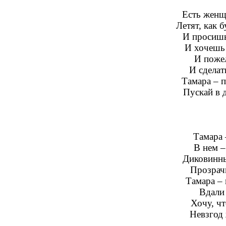
Есть женщ
Летят, как 
И просишь
И хочешь
И пожел
И сделат
Тамара – п
Пускай в 
Тамара 
В нем –
Диковинны
Прозрач
Тамара – 
Вдали 
Хочу, чт
Невзгод 