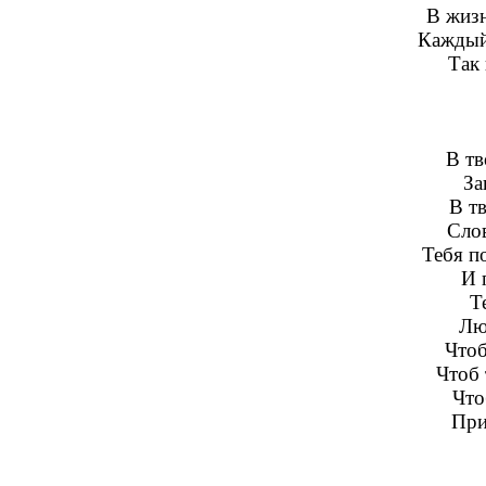
В жизн
Каждый
Так 
В тв
За
В тв
Слов
Тебя п
И 
Т
Лю
Чтоб
Чтоб 
Что
При