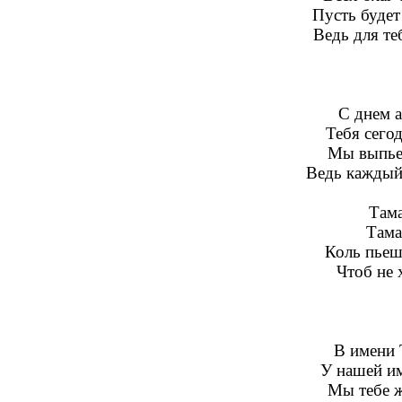
Пусть будет
Ведь для те
С днем а
Тебя сегод
Мы выпьем
Ведь каждый
Тама
Тама
Коль пьешь
Чтоб не 
В имени Т
У нашей им
Мы тебе ж