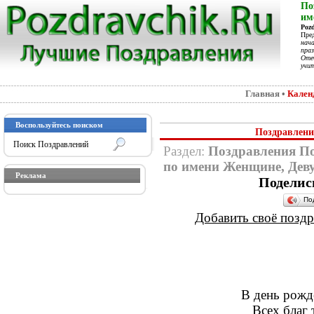
По
им
Poz
Пре
нач
праз
Отеч
учит
Главная
•
Кален
Воспользуйтесь поиском
Поздравлени
Раздел:
Поздравления П
по имени Женщине, Дев
Реклама
Поделис
По
Добавить своё поздра
В день рожд
Всех благ 