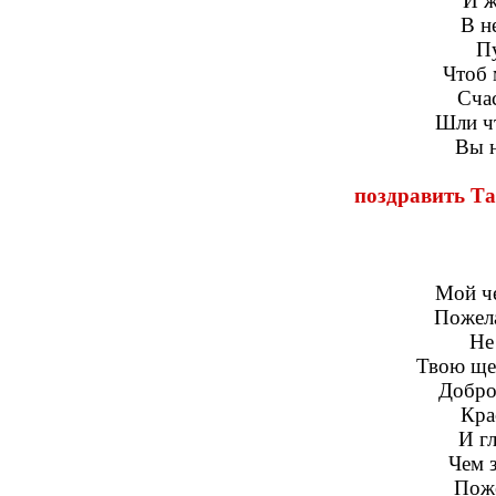
И ж
В н
Пу
Чтоб 
Счас
Шли чт
Вы н
поздравить Та
Мой че
Пожела
Не
Твою щед
Доброт
Кра
И гл
Чем 
Поже