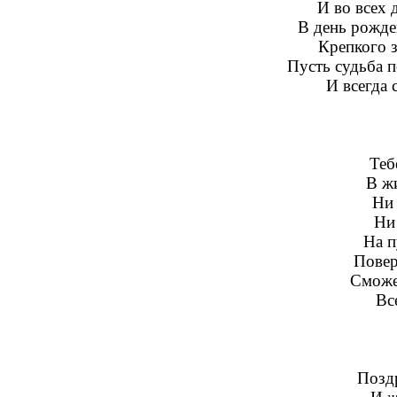
И во всех 
В день рожде
Крепкого 
Пусть судьба п
И всегда 
Теб
В ж
Ни 
Ни
На п
Повер
Сможе
Вс
Позд