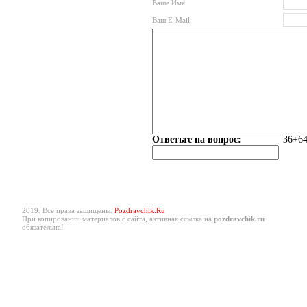
Ваше Имя:
Ваш E-Mail:
Ответьте на вопрос:
36+64
2019. Все права защищены.
Pozdravchik.Ru
При копировании материалов с сайта, активная ссылка на
pozdravchik.ru
обязательна!