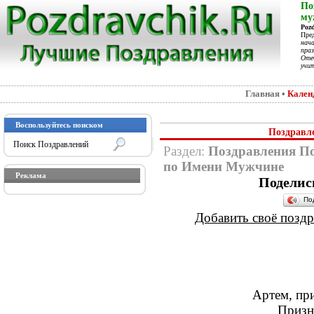
По
му
Poz
Пре
нач
праз
Отеч
учит
Главная
•
Кален
Воспользуйтесь поиском
Поздравл
Раздел:
Поздравления П
по Имени Мужчине
Реклама
Поделис
По
Добавить своё поздра
Артем, пр
Призн