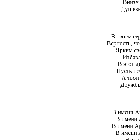
Внизу 
Душевн
В твоем се
Верность, че
Ярким св
Избавл
В этот д
Пусть ис
А твои
Дружбы
В имени А
В имени 
В имени А
В имени 
Нынче