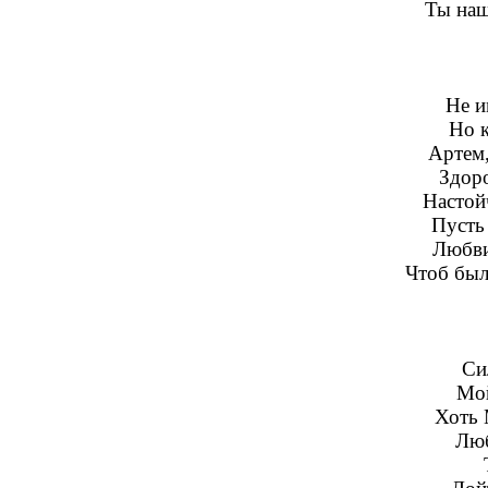
Ты наш
Не и
Но к
Артем,
Здоро
Настой
Пусть 
Любви
Чтоб был
Си
Мой
Хоть 
Люб