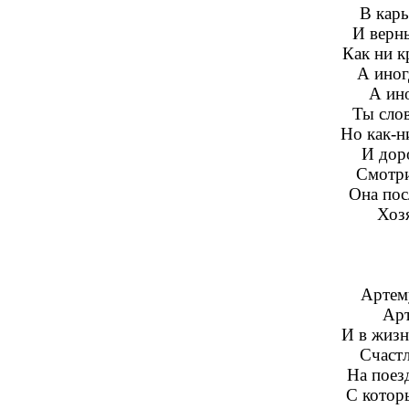
В кар
И верн
Как ни к
А иног
А ино
Ты сло
Но как-н
И дор
Смотри
Она пос
Хоз
Артем
Арт
И в жизн
Счаст
На поез
С котор