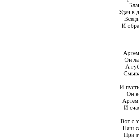
Бла
Удач в 
Всегд
И обра
Артем
Он ла
А губ
Смыва
И пусть
Он в
Артем 
И сча
Вот с э
Наш с
При э