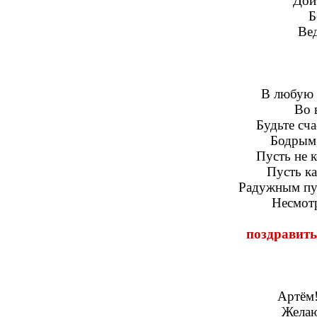
Дой
Б
Вед
В любую 
Во 
Будьте сча
Бодрым
Пусть не к
Пусть ка
Радужным пус
Несмотр
поздравить
Артём!
Желаю