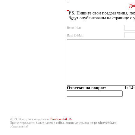
До
P.S. Пишите свои поздравления, по
будут опубликованы на странице с 
Ваше Имя:
Ваш E-Mail:
Ответьте на вопрос:
1+14=
2019. Все права защищены.
Pozdravchik.Ru
При копировании материалов с сайта, активная ссылка на
pozdravchik.ru
обязательна!