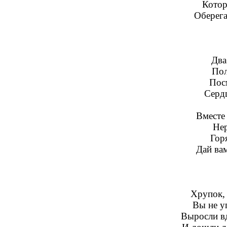
Котор
Оберега
Два
Пол
Посм
Сердц
Вместе 
Нер
Гор
Дай ва
Хрупок, 
Вы не у
Выросли в