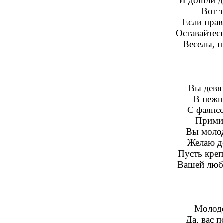
И дошли д
Вот т
Если прав
Оставайтес
Веселы, п
Вы девят
В нежн
С фаянсо
Примит
Вы молод
Желаю до
Пусть креп
Вашей любв
Молодо
Да, вас 