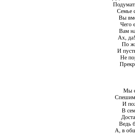
Подумат
Семье с
Вы вм
Чего 
Вам н
Ах, да
По ж
И пуст
Не по
Прекр
Мы с
Спешим 
И по
В се
Доста
Ведь б
А, в об