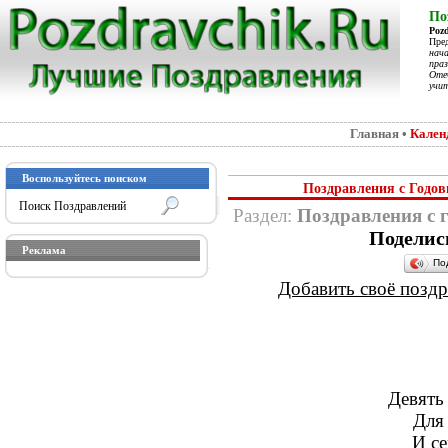
По
Poz
Пре
нач
праз
Отеч
учит
Главная
•
Кален
Воспользуйтесь поиском
Поздравления с Годов
Раздел:
Поздравления с 
Поделис
Реклама
По
Добавить своё поздра
Девять
Для
И с