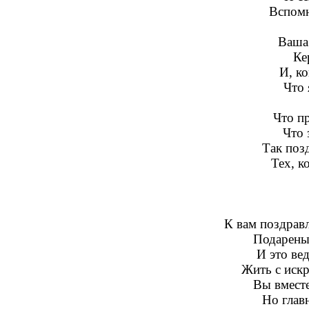
Вспомн
Ваша 
Ке
И, ко
Что 
Что п
Что 
Так поз
Тех, к
К вам поздравл
Подарены
И это вед
Жить с иск
Вы вместе
Но главн