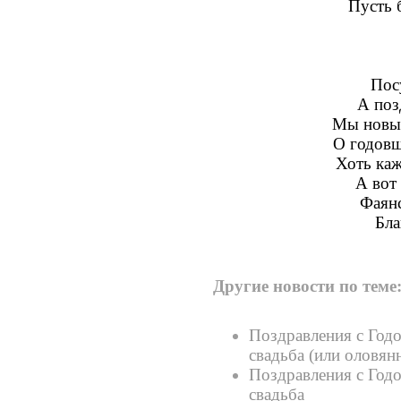
Пусть 
Посу
А поз
Мы новых
О годовщ
Хоть каж
А вот
Фаянс
Бла
Другие новости по теме
Поздравления с Годо
свадьба (или оловян
Поздравления с Годо
свадьба