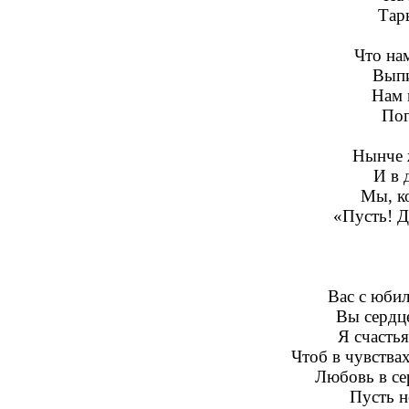
Тар
Что на
Выпи
Нам 
Пог
Нынче 
И в 
Мы, к
«Пусть! Д
Вас с юби
Вы сердце
Я счасть
Чтоб в чувствах
Любовь в сер
Пусть н