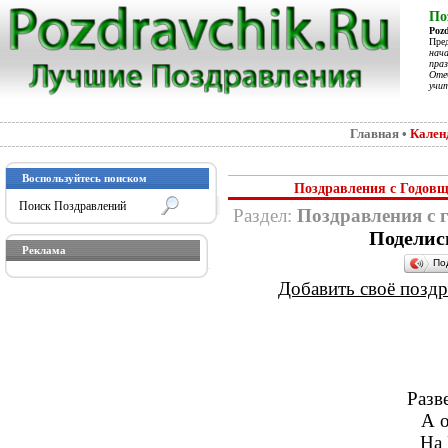
По
Poz
Пре
нач
праз
Отеч
учит
Главная
•
Кален
Воспользуйтесь поиском
Поздравления с Годовщ
Раздел:
Поздравления с 
Поделис
Реклама
По
Добавить своё поздра
Разв
А о
На 