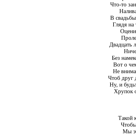
Что-то за
Налива
В свадьбы
Глядя на
Оцени
Проле
Двадцать л
Ниче
Без намек
Вот о че
Не внима
Чтоб друг 
Ну, и буд
Хрупок о
Такой 
Чтобы
Мы э