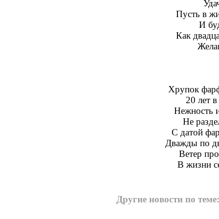
Уда
Пусть в жи
И бу
Как двадца
Жела
Хрупок фарф
20 лет в
Нежность и
Не разде
С датой фа
Дважды по дв
Ветер про
В жизни се
Другие новости по теме