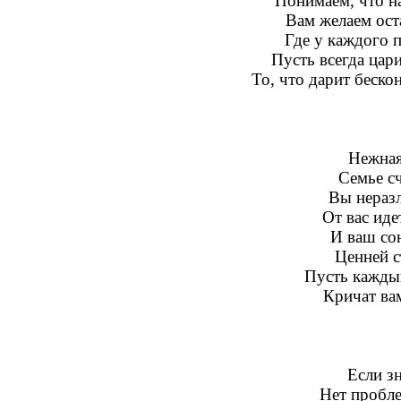
Понимаем, что на
Вам желаем ост
Где у каждого 
Пусть всегда цари
То, что дарит беско
Нежная
Семье сч
Вы нераз
От вас иде
И ваш со
Ценней с
Пусть каждый
Кричат вам
Если зн
Нет пробле