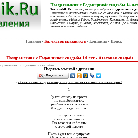
Поздравления с Годовщиной свадьбы 14 лет
Pozdravchik.Ru
- портал, на котором собраны
поздравления с д
Представлены
поздравления Свадебные, со свадьбой, с Годовщино
начальству в фирме, по имени женщине, мужчине
. Не обделены 
праздниками, с Новым Годом, Рождеством, Крещением, 14 феврал
Отечества, 8 Марта, с Пасхой, Масленицей, с 1 мая - День весны 
учителям, врачам - медикам
.
Главная
•
Календарь праздников
•
Контакты
•
Поиск
Поздравления с Годовщиной свадьбы 14 лет - Агатовая свадьба
дравления с годовщиной свадьбы
Поделись ссылкой с друзьями
Поделиться…
Добавить своё поздравление, стих, смс легко - напишите комментарий!
1
Гулять отнюдь не просто
На свадьбе из агата.
Трамбуешь тост за тостом,
И вдруг – а где нога-то?
Нога в диван залезла,
И ты с ногою вместе.
Так воззовём из бездны
К агатовой невесте.
Пусть будет вам с супругом
Всё то, чем жизнь желанна!