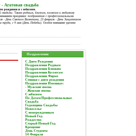
 - Агатовая свадьба
нем рождения и с юбилеем
.
й свадьбы
. Также
родным, близким, коллегам и любимому
вниманием праздники:
поздравления с профессиональными
я - День Святого Валентина, 23 февраля - День Защитников
и труда, с 9 мая (День Победы).
Особое внимание уделено
Поздравления
C Днем Рождения
Поздравления Родным
Поздравления Близким
Поздравления Коллегам
Поздравления Фирме
Стишки с днем рождения
Поздравления Именные:
- Мужские имена
- Женские имена
С юбилеем
По Датам/Профессиональные
Свадьба
Годовщина Свадьбы
Новоселье
С новорожденным
Новый Год
Рождество
Старый Новый Год
Крещение
День Студента
14 Февраля