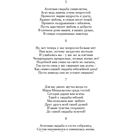
5
Агатовая свадьба символична,
Агат ведь камень очень непростой.
Приносит людям мудрость и удачу,
Хранит любовь, в семью несет покой.
Примите поздравления с юбилеем,
Пусть царствуют любовь и доброта
В уютном доме вашем, в ваших душах,
В семью соединенных навсегда.
6
Ну, вот теперь у нас вопросов больше нет:
Нам ясно, почему загадочно молчали
И улыбались вы – у вас же за плечами
Четырнадцать прекрасных, полных жизни лет!
Подобной вам семьи на свете не сыскать;
Так пусть глаза у вас сверкают как агаты –
Как символ вашей свадьбы юбилейной даты!
Пусть никогда они не устают сверкать!
7
Для вас двоих звучал когда-то
Марш Мендельсона средь гостей
Сегодня дарим вам агаты-
Такой у свадьбы юбилей.
Мы пожелаем вам: любите
Друг друга всей своей душой
И ваши чувства сохраните
До самой свадьбы золотой!
8
Агатовая свадьба и гости собрались,
Состав переменился и изменилась жизнь.