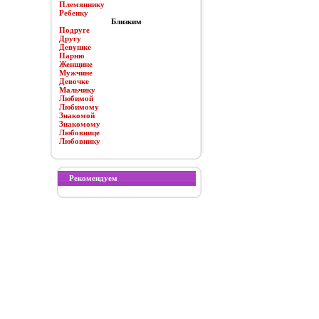
Племяннику
Ребенку
Близким
Подруге
Другу
Девушке
Парню
Женщине
Мужчине
Девочке
Мальчику
Любимой
Любимому
Знакомой
Знакомому
Любовнице
Любовнику
Рекомендуем