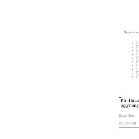
Другие но
П
П
П
П
П
П
П
П
П
П
P.S. Пиши
будут опу
Ваше Имя:
Ваш E-Mail: