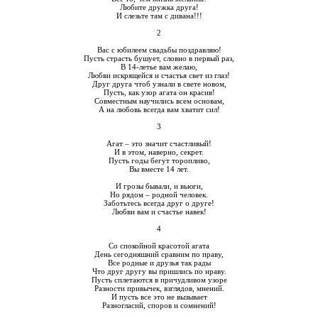
Любите дружка друга!
И слезьте там с дивана!!!
2
Вас с юбилеем свадьбы поздравляю!
Пусть страсть бушует, словно в первый раз,
В 14-летье вам желаю,
Любви искрящейся и счастья свет из глаз!
Друг друга чтоб узнали в свете новом,
Пусть, как узор агата он красив!
Совместным научились всем основам,
А на любовь всегда вам хватит сил!
3
Агат – это значит счастливый!
И в этом, наверно, секрет.
Пусть годы бегут торопливо,
Вы вместе 14 лет.
И грозы бывали, и вьюги,
Но рядом – родной человек.
Заботьтесь всегда друг о друге!
Любви вам и счастье навек!
4
Со спокойной красотой агата
День сегодняшний сравним по праву,
Все родные и друзья так рады
Что друг другу вы пришлись по нраву.
Пусть сплетаются в причудливом узоре
Разности привычек, взглядов, мнений.
И пусть все это не вызывает
Разногласий, споров и сомнений!