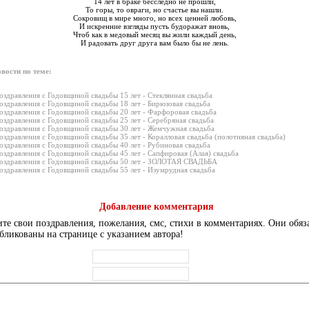
14 лет в браке бесследно не прошли,
То горы, то овраги, но счастье вы нашли.
Сокровищ в мире много, но всех ценней любовь,
И искренние взгляды пусть будоражат вновь,
Чтоб как в медовый месяц вы жили каждый день,
И радовать друг друга вам было бы не лень.
вости по теме:
оздравления с Годовщиной свадьбы 15 лет - Стеклянная свадьба
оздравления с Годовщиной свадьбы 18 лет - Бирюзовая свадьба
оздравления с Годовщиной свадьбы 20 лет - Фарфоровая свадьба
оздравления с Годовщиной свадьбы 25 лет - Серебряная свадьба
оздравления с Годовщиной свадьбы 30 лет - Жемчужная свадьба
оздравления с Годовщиной свадьбы 35 лет - Коралловая свадьба (полотняная свадьба)
оздравления с Годовщиной свадьбы 40 лет - Рубиновая свадьба
оздравления с Годовщиной свадьбы 45 лет - Сапфировая (Алая) свадьба
оздравления с Годовщиной свадьбы 50 лет - ЗОЛОТАЯ СВАДЬБА
оздравления с Годовщиной свадьбы 55 лет - Изумрудная свадьба
Добавление комментария
те свои поздравления, пожелания, смс, стихи в комментариях. Они обяз
бликованы на странице с указанием автора!