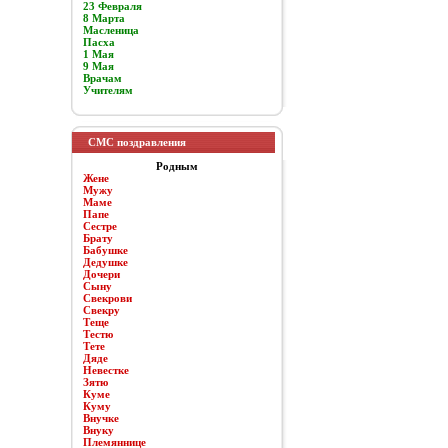
23 Февраля
8 Марта
Масленица
Пасха
1 Мая
9 Мая
Врачам
Учителям
СМС поздравления
Родным
Жене
Мужу
Маме
Папе
Сестре
Брату
Бабушке
Дедушке
Дочери
Сыну
Свекрови
Свекру
Теще
Тестю
Тете
Дяде
Невестке
Зятю
Куме
Куму
Внучке
Внуку
Племяннице