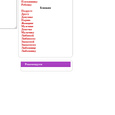
Племяннику
Ребенку
Близким
Подруге
Другу
Девушке
Парню
Женщине
Мужчине
Девочке
Мальчику
Любимой
Любимому
Знакомой
Знакомому
Любовнице
Любовнику
Рекомендуем