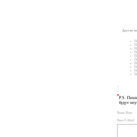
Другие но
П
П
П
П
П
П
П
П
П
П
P.S. Пиши
будут опу
Ваше Имя:
Ваш E-Mail: