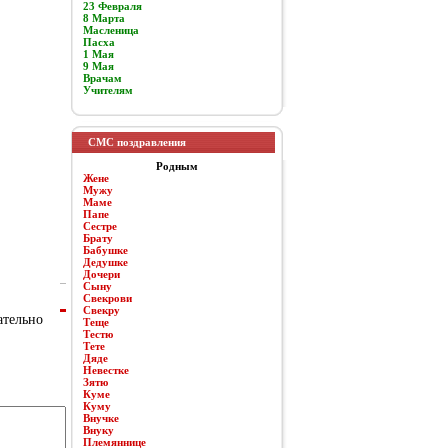
23 Февраля
8 Марта
Масленица
Пасха
1 Мая
9 Мая
Врачам
Учителям
СМС поздравления
Родным
Жене
Мужу
Маме
Папе
Сестре
Брату
Бабушке
Дедушке
Дочери
Сыну
Свекрови
Свекру
ательно
Теще
Тестю
Тете
Дяде
Невестке
Зятю
Куме
Куму
Внучке
Внуку
Племяннице