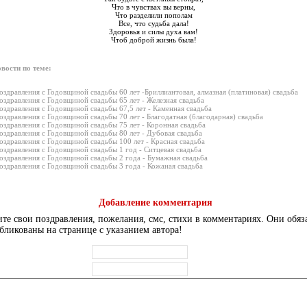
Что в чувствах вы верны,
Что разделили пополам
Все, что судьба дала!
Здоровья и силы духа вам!
Чтоб доброй жизнь была!
вости по теме:
оздравления с Годовщиной свадьбы 60 лет -Бриллиантовая, алмазная (платиновая) свадьба
оздравления с Годовщиной свадьбы 65 лет - Железная свадьба
оздравления с Годовщиной свадьбы 67,5 лет - Каменная свадьба
оздравления с Годовщиной свадьбы 70 лет - Благодатная (благодарная) свадьба
оздравления с Годовщиной свадьбы 75 лет - Коронная свадьба
оздравления с Годовщиной свадьбы 80 лет - Дубовая свадьба
оздравления с Годовщиной свадьбы 100 лет - Красная свадьба
оздравления с Годовщиной свадьбы 1 год - Ситцевая свадьба
оздравления с Годовщиной свадьбы 2 года - Бумажная свадьба
оздравления с Годовщиной свадьбы 3 года - Кожаная свадьба
Добавление комментария
те свои поздравления, пожелания, смс, стихи в комментариях. Они обяз
бликованы на странице с указанием автора!