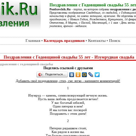
Поздравления с Годовщиной свадьбы 55 лет
Pozdravchik.Ru
- портал, на котором собраны
поздравления с д
Представлены
поздравления Свадебные, со свадьбой, с Годовщино
начальству в фирме, по имени женщине, мужчине
. Не обделены 
праздниками, с Новым Годом, Рождеством, Крещением, 14 феврал
Отечества, 8 Марта, с Пасхой, Масленицей, с 1 мая - День весны 
учителям, врачам - медикам
.
Главная
•
Календарь праздников
•
Контакты
•
Поиск
Поздравления с Годовщиной свадьбы 55 лет - Изумрудная свадьба
дравления с годовщиной свадьбы
Поделись ссылкой с друзьями
Поделиться…
Добавить своё поздравление, стих, смс легко - напишите комментарий!
1
Изумруд — камень, символизирующий вечную жизнь.
Пусть ваша любовь продолжается вечно!
У вас богатый юбилей,
Одни пятерки в нем!
И мы хотим вас поскорей
Поздравить с этим днем!
2
Пятерки рядышком стоят,
Как рядом в жизни вы.
Так будьте счастливы стократ,