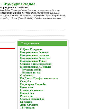
 - Изумрудная свадьба
нем рождения и с юбилеем
.
й свадьбы
. Также
родным, близким, коллегам и любимому
вниманием праздники:
поздравления с профессиональными
я - День Святого Валентина, 23 февраля - День Защитников
и труда, с 9 мая (День Победы).
Особое внимание уделено
Поздравления
C Днем Рождения
Поздравления Родным
Поздравления Близким
Поздравления Коллегам
Поздравления Фирме
Стишки с днем рождения
Поздравления Именные:
- Мужские имена
- Женские имена
С юбилеем
По Датам/Профессиональные
Свадьба
Годовщина Свадьбы
Новоселье
С новорожденным
Новый Год
Рождество
Старый Новый Год
Крещение
День Студента
14 Февраля