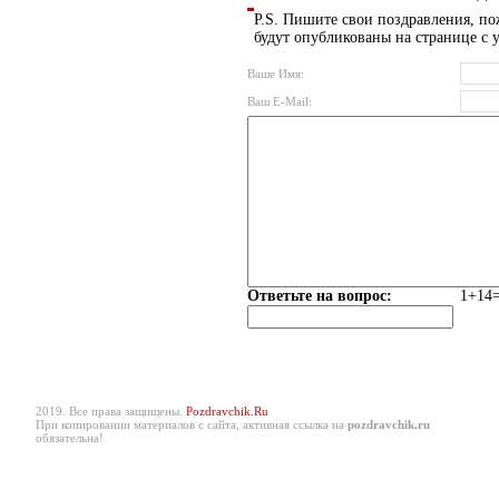
P.S. Пишите свои поздравления, по
будут опубликованы на странице с 
Ваше Имя:
Ваш E-Mail:
Ответьте на вопрос:
1+14=
2019. Все права защищены.
Pozdravchik.Ru
При копировании материалов с сайта, активная ссылка на
pozdravchik.ru
обязательна!