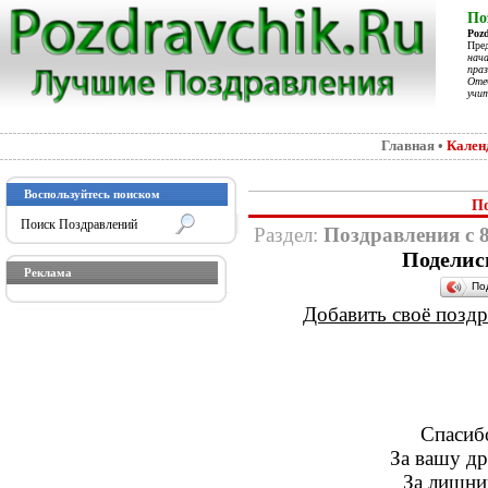
По
Poz
Пре
нач
праз
Отеч
учит
Главная
•
Кален
Воспользуйтесь поиском
По
Раздел:
Поздравления с 
Поделис
Реклама
По
Добавить своё поздра
Спасиб
За вашу др
За лишни