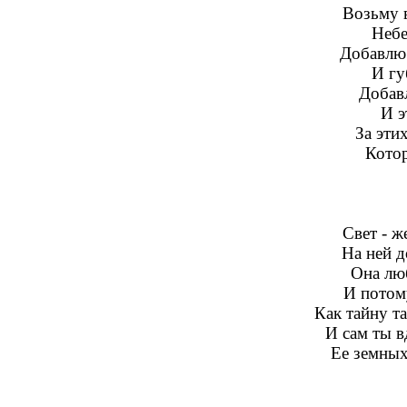
Возьму в
Небе
Добавлю
И гу
Добав
И э
За эти
Котор
Свет - ж
На ней д
Она лю
И потом
Как тайну та
И сам ты в
Ее земных