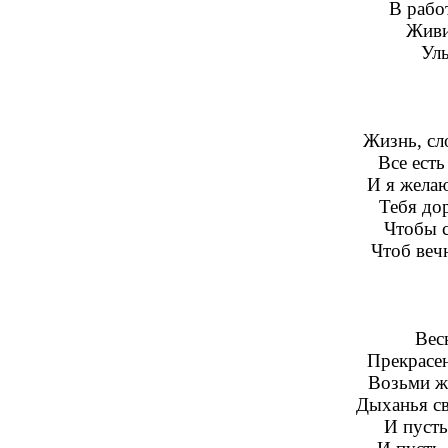
В работ
Живи
Улы
Жизнь, сл
Все есть
И я желаю
Тебя дор
Чтобы с
Чтоб вечн
Вес
Прекрасен
Возьми же
Дыханья св
И пусть