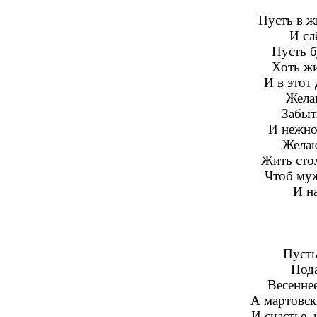
Пусть в ж
И сл
Пусть б
Хоть жи
И в этот
Желаю
Забыт
И нежно
Желаю
Жить стол
Чтоб муж
И на
Пусть
Пода
Весеннее
А мартовск
И счастье, 