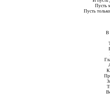
И пусть 
Пусть 
Пусть только
В
Гл
К
Пр
З
Т
В