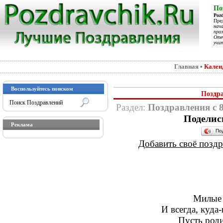
По
Poz
Пре
нач
праз
Отеч
учит
Главная
•
Кален
Воспользуйтесь поиском
Поздра
Раздел:
Поздравления с 
Поделис
Реклама
По
Добавить своё поздра
Милые 
И всегда, куда
Пусть роди