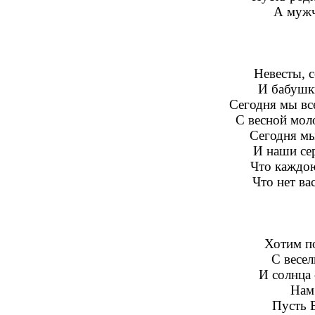
А мужч
Невесты, 
И бабушк
Сегодня мы вс
С весной мол
Сегодня мы
И наши сер
Что каждою
Что нет ва
Хотим п
С весе
И солнца 
Нам
Пусть В