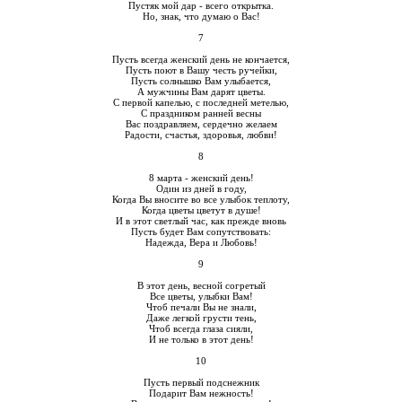
Пустяк мой дар - всего открытка.
Но, знак, что думаю о Вас!
7
Пусть всегда женский день не кончается,
Пусть поют в Вашу честь ручейки,
Пусть солнышко Вам улыбается,
А мужчины Вам дарят цветы.
С первой капелью, с последней метелью,
С праздником ранней весны
Вас поздравляем, сердечно желаем
Радости, счастья, здоровья, любви!
8
8 марта - женский день!
Один из дней в году,
Когда Вы вносите во все улыбок теплоту,
Когда цветы цветут в душе!
И в этот светлый час, как прежде вновь
Пусть будет Вам сопутствовать:
Надежда, Вера и Любовь!
9
В этот день, весной согретый
Все цветы, улыбки Вам!
Чтоб печали Вы не знали,
Даже легкой грусти тень,
Чтоб всегда глаза сияли,
И не только в этот день!
10
Пусть первый подснежник
Подарит Вам нежность!