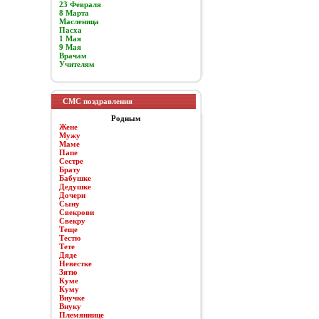
23 Февраля
8 Марта
Масленица
Пасха
1 Мая
9 Мая
Врачам
Учителям
СМС поздравления
Родным
Жене
Мужу
Маме
Папе
Сестре
Брату
Бабушке
Дедушке
Дочери
Сыну
Свекрови
Свекру
Теще
Тестю
Тете
Дяде
Невестке
Зятю
Куме
Куму
Внучке
Внуку
Племяннице