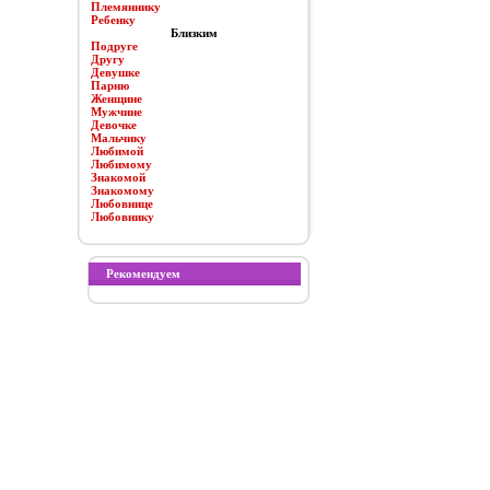
Племяннику
Ребенку
Близким
Подруге
Другу
Девушке
Парню
Женщине
Мужчине
Девочке
Мальчику
Любимой
Любимому
Знакомой
Знакомому
Любовнице
Любовнику
Рекомендуем