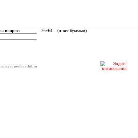
на вопрос:
36+64 = (ответ буквами)
ссылка на
pozdravchik.ru