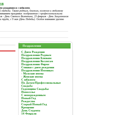
018
нем рождения и с юбилеем
.
й свадьбы
. Также
родным, близким, коллегам и любимому
вниманием праздники:
поздравления с профессиональными
я - День Святого Валентина, 23 февраля - День Защитников
и труда, с 9 мая (День Победы).
Особое внимание уделено
Поздравления
C Днем Рождения
Поздравления Родным
Поздравления Близким
Поздравления Коллегам
Поздравления Фирме
Стишки с днем рождения
Поздравления Именные:
- Мужские имена
- Женские имена
С юбилеем
По Датам/Профессиональные
Свадьба
Годовщина Свадьбы
Новоселье
С новорожденным
Новый Год
Рождество
Старый Новый Год
Крещение
День Студента
14 Февраля