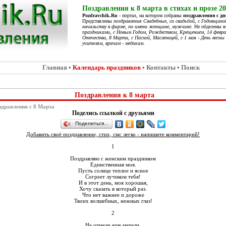
Поздравления к 8 марта в стихах и прозе 2
Pozdravchik.Ru
- портал, на котором собраны
поздравления с д
Представлены
поздравления Свадебные, со свадьбой, с Годовщино
начальству в фирме, по имени женщине, мужчине
. Не обделены 
праздниками, с Новым Годом, Рождеством, Крещением, 14 феврал
Отечества, 8 Марта, с Пасхой, Масленицей, с 1 мая - День весны 
учителям, врачам - медикам
.
Главная
•
Календарь праздников
•
Контакты
•
Поиск
Поздравления к 8 марта
дравления с 8 Марта
Поделись ссылкой с друзьями
Поделиться…
Добавить своё поздравление, стих, смс легко - напишите комментарий!
1
Поздравляю с женским праздником
Единственная моя.
Пусть солнце теплое и ясное
Согреет лучиком тебя!
И в этот день, моя хорошая,
Хочу сказать в который раз.
Что нет важнее и дороже
Твоих волшебных, нежных глаз!
2
Не отмели еще метели,