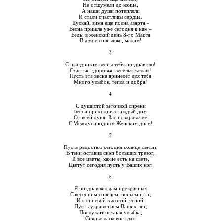
Не отшумели до конца,
А наши души потеплели
И стали счастливы сердца.
Пускай, зима еще полна азарта –
Весна пришла уже сегодня к нам –
Ведь, в женский день 8-го Марта
Вы мое солнышко, мадам!
3
С праздником весны тебя поздравляю!
Счастья, здоровья, веселья желаю!
Пусть эта весна принесёт для тебя
Много улыбок, тепла и добра!
4
С душистой веточкой сирени
Весна приходит в каждый дом,
От всей души Вас поздравляем
С Международным Женским днём!
5
Пусть радостью сегодня солнце светит,
В тени оставив сноп больших тревог,
И все цветы, какие есть на свете,
Цветут сегодня пусть у Ваших ног.
6
Я поздравляю дам прекрасных
С весенним солнцем, пеньем птиц
И с синевой высокой, ясной.
Пусть украшением Ваших лиц
Послужит нежная улыбка,
Сиянье ласковое глаз.