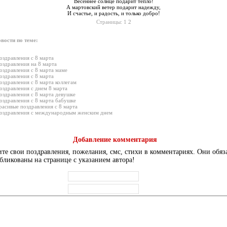
Весеннее солнце подарит тепло!
А мартовский ветер подарит надежду,
И счастье, и радость, и только добро!
Страницы:
1
2
вости по теме:
оздравления с 8 марта
оздравления на 8 марта
оздравления с 8 марта маме
оздравления с 8 марта
оздравления с 8 марта коллегам
оздравления с днем 8 марта
оздравления с 8 марта девушке
оздравления с 8 марта бабушке
расивые поздравления с 8 марта
оздравления с международным женским днем
Добавление комментария
те свои поздравления, пожелания, смс, стихи в комментариях. Они обяз
бликованы на странице с указанием автора!