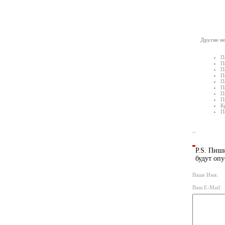
Другие но
П
П
П
П
П
П
П
П
К
П
P.S. Пиши
будут опу
Ваше Имя:
Ваш E-Mail: