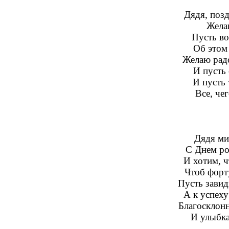
Дядя, поз
Желаю
Пусть во
Об этом 
Желаю радо
И пусть
И пусть 
Все, че
Дядя ми
С Днем ро
И хотим, ч
Чтоб форт
Пусть завид
А к успеху
Благосклонн
И улыбка