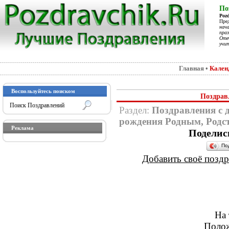
По
Poz
Пре
нач
праз
Отеч
учит
Главная
•
Кален
Воспользуйтесь поиском
Поздрав
Раздел:
Поздравления с 
рождения Родным, Родс
Реклама
Поделис
По
Добавить своё поздра
На 
Полож