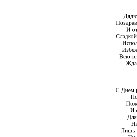
Дядю
Поздрав
И о
Сладкой 
Испол
Избеж
Всю се
Ждат
С Днем 
По
Пож
И 
Для
Ни
Лишь 