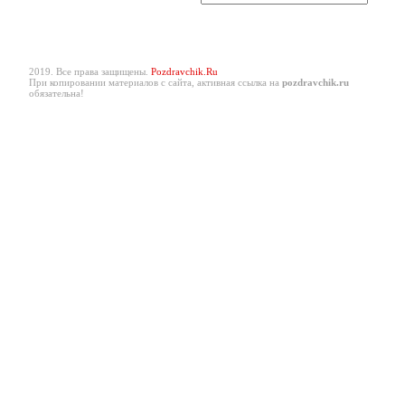
2019. Все права защищены.
Pozdravchik.Ru
При копировании материалов с сайта, активная ссылка на
pozdravchik.ru
обязательна!