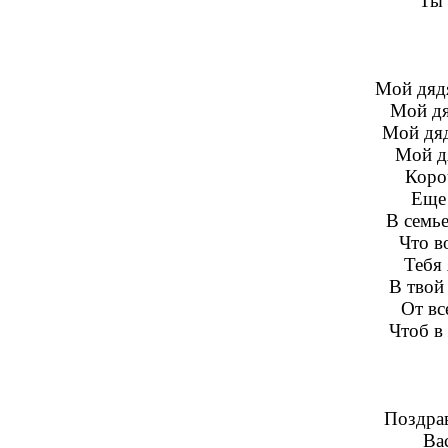
Ты 
Мой дяд
Мой дя
Мой дяд
Мой д
Короч
Еще 
В семье
Что в
Тебя 
В твой
От вс
Чтоб в
Поздра
Вас