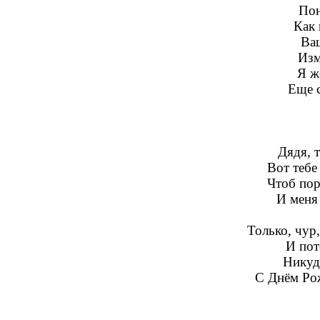
Пон
Как 
Ва
Изм
Я ж
Еще 
Дядя, 
Вот тебе
Чтоб пор
И меня 
Только, чур
И пот
Никуда
С Днём Рож