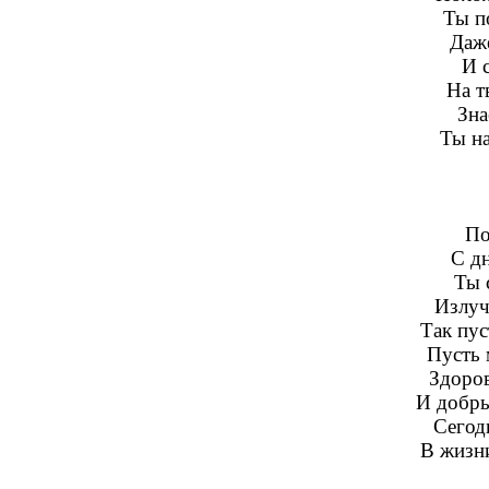
Ты п
Даже
И 
На т
Зна
Ты на
По
С д
Ты 
Излуч
Так пус
Пусть 
Здоров
И добры
Сегод
В жизни